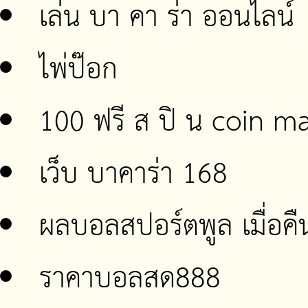
เล่น บา คา ร่า ออนไลน์
ไพ่ป๊อก
100 ฟรี ส ปิ น coin m
เว็บ บาคาร่า 168
ผลบอลสปอร์ตพูล เมื่อคื
ราคาบอลสด888