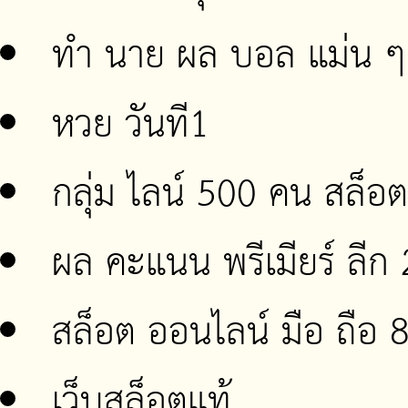
ทํา นาย ผล บอล แม่น ๆ
หวย วันที1
กลุ่ม ไลน์ 500 คน สล็อ
ผล คะแนน พรีเมียร์ ลีก
สล็อต ออนไลน์ มือ ถือ 
เว็บสล็อตแท้