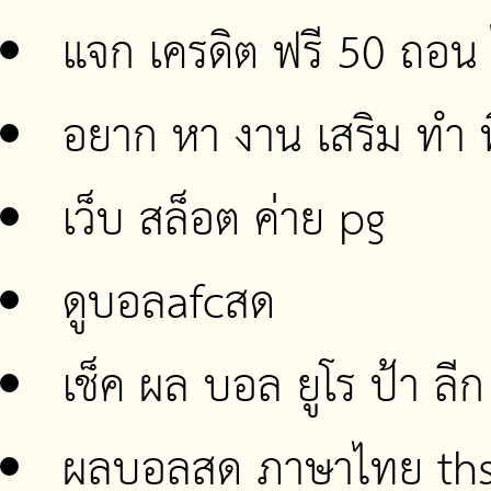
แจก เครดิต ฟรี 50 ถอน 
อยาก หา งาน เสริม ทํา 
เว็บ สล็อต ค่าย pg
ดูบอลafcสด
เช็ค ผล บอล ยูโร ป้า ลีก
ผลบอลสด ภาษาไทย th