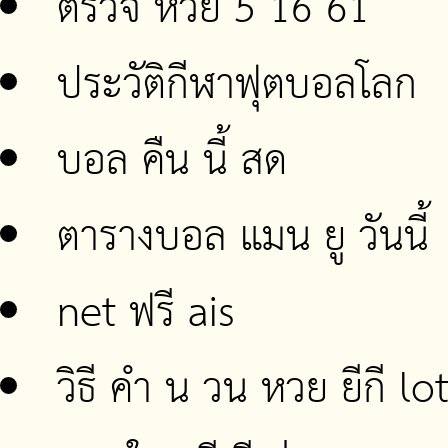
ตรวจ หวย 5 16 61
ประวัติกีฬาฟุตบอลโลก
บอล คืน นี้ สด
ตารางบอล แมน ยู วันนี้
net ฟรี ais
วิธี คํา น วน หวย ยีกี lo