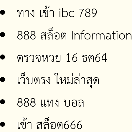
ทาง เข้า ibc 789
888 สล็อต Information
ตรวจหวย 16 ธค64
เว็บตรง ใหม่ล่าสุด
888 แทง บอล
เข้า สล็อต666