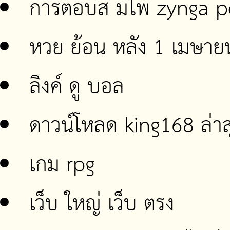
การตอบส มไพ zynga p
หวย ย้อน หลัง 1 เมษาย
ลิงค์ ดู บอล
ดาวน์โหลด king168 ล่าส
เกม rpg
เว็บ ใหญ่ เว็บ ตรง