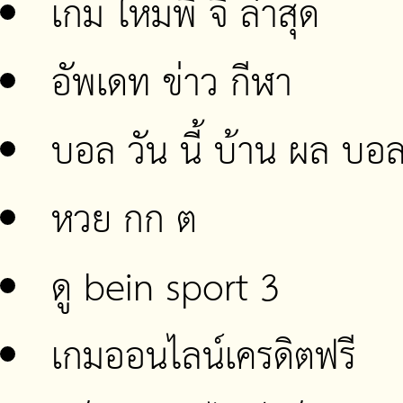
เกม ใหมพี จี ล่าสุด
อัพเดท ข่าว กีฬา
บอล วัน นี้ บ้าน ผล บอ
หวย กก ต
ดู bein sport 3
เกมออนไลน์เครดิตฟรี