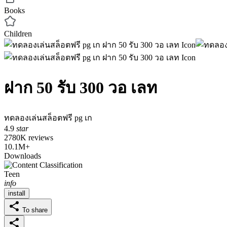
Books
Children
ฝาก 50 รับ 300 วอ เลท
ทดลองเล่นสล็อตฟรี pg เก
4.9
star
2780K reviews
10.1M+
Downloads
Teen
info
install
To share