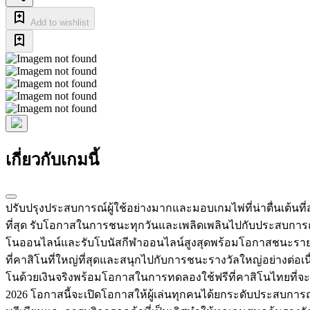
Add to wishlist
เกี่ยวกับเกมนี้
ปรับปรุงประสบการณ์ผู้ใช้อย่างมากและมอบเกมไพ่ที่น่าตื่นเต้นที่
ที่สุด รับโอกาสในการชนะทุกวันและเพลิดเพลินไปกับประสบการณ์คาส
โนออนไลน์และรับโบนัสกีฬาออนไลน์สูงสุดพร้อมโอกาสชนะรายวั
ที่คาสิโนที่ใหญ่ที่สุดและสนุกไปกับการชนะรางวัลใหญ่อย่างต่อ
โนด้วยเงินจริงพร้อมโอกาสในการทดลองใช้ฟรีที่คาสิโนไทยที่จะทำใ
2026 โอกาสนี้จะเปิดโอกาสให้ผู้เล่นทุกคนได้ยกระดับประสบการ