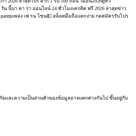
า 2026 ล่าสุดโปร ฝาก 1 รับ 100 ถอน ไม่อั้น2026ดูทีวี
 นี้บา คา ร่า ออนไลน์ 24 ชั่วโมงเครดิต ฟรี 2026 ล่าสุดข่าว
ลน์ pantipเพลง เฟ รน โซน💵 สล็อตมือถือแตกง่าย กดสมัครรับโปร
ยและความเป็นส่วนตัวของข้อมูลอาจแตกต่างกันไป ขึ้นอยู่กับ