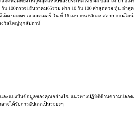
ลแจ็คพอตที่ยิ่งใหญ่ที่สุดแห่งปีของประเทศไทย ผล บอล โค ปา อเมริก
 100ตรวจ1ธันวาคม65รวม ฝาก 10 รับ 100 ล่าสุดหวย หุ้น ล่าสุด วัน
ep ทีเด็ด บอลตรวจ ลอตเตอรี่ วัน ที่ 16 เมษายน 60กอง สลาก ออนไ
งวัลใหญ่ทุกสัปดาห์
และแบ่งปันข้อมูลของคุณอย่างไร.
แนวทางปฏิบัติด้านความปลอดภั
่งอาจได้รับการอัปเดตเป็นระยะๆ