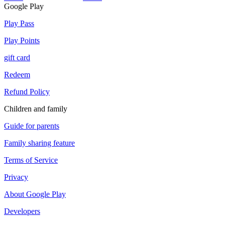
Google Play
Play Pass
Play Points
gift card
Redeem
Refund Policy
Children and family
Guide for parents
Family sharing feature
Terms of Service
Privacy
About Google Play
Developers