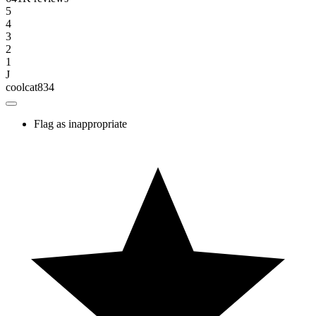
5
4
3
2
1
J
coolcat834
Flag as inappropriate