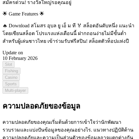
สมัครด่วน! รางวัลใหญ่รอคุณอยู่
🌟 Game Features 🌟
🔥 Download สโมสร อุบล ยู เอ็ ม ที 🏅 สล็อตอันดับหนึ่ง แนะนำ
โดยเซียนสล็อต โปรแรงแห่งเดือนนี้ ฝากถอนง่ายไม่มีขั้นต่ำ
สำหรับผู้เล่นชาวไทย เข้าร่วมรับฟรีสปิน! สล็อตตัวท็อปแห่งปี
Update on
10 February 2026
Slot
Fishing
Casino
Sports
Multi-player
ความปลอดภัยของข้อมูล
ความปลอดภัยของคุณเริ่มต้นด้วยการเข้าใจว่านักพัฒนา
รวบรวมและแบ่งปันข้อมูลของคุณอย่างไร.
แนวทางปฏิบัติด้าน
ความปลอดภัยและความเป็นส่วนตัวของข้อมูลอาจแตกต่างกัน