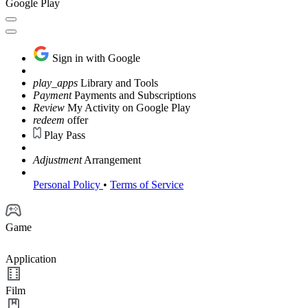
Google Play
Sign in with Google
play_apps
Library and Tools
Payment
Payments and Subscriptions
Review
My Activity on Google Play
redeem
offer
Play Pass
Adjustment
Arrangement
Personal Policy
•
Terms of Service
Game
Application
Film