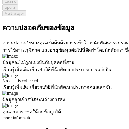
Casino
Sports
Multi-player
ความปลอดภัยของข้อมูล
ความปลอดภัยของคุณเริ่มต้นด้วยการเข้าใจว่านักพัฒนารวบรวม
การใช้งาน ภูมิภาค และอายุ
ข้อมูลต่อไปนี้จัดทำโดยนักพัฒนา ซึ
ข้อมูลจะไม่ถูกแบ่งปันกับบุคคลที่สาม
เรียนรู้เพิ่มเติมเกี่ยวกับวิธีที่นักพัฒนาประกาศการแบ่งปัน
No data is collected
เรียนรู้เพิ่มเติมเกี่ยวกับวิธีที่นักพัฒนาประกาศคอลเลกชัน
ข้อมูลถูกเข้ารหัสระหว่างการส่ง
คุณสามารถขอให้ลบข้อมูลได้
more information