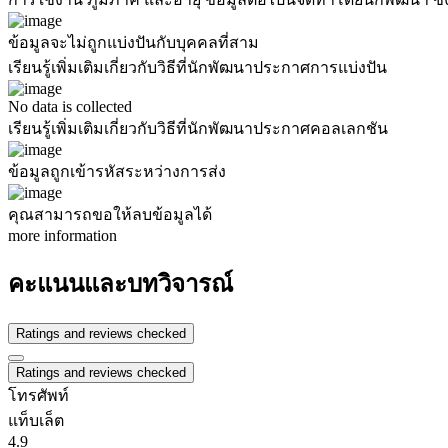
ข้อมูลจะไม่ถูกแบ่งปันกับบุคคลที่สาม
เรียนรู้เพิ่มเติมเกี่ยวกับวิธีที่นักพัฒนาประกาศการแบ่งปัน
No data is collected
เรียนรู้เพิ่มเติมเกี่ยวกับวิธีที่นักพัฒนาประกาศคอลเลกชัน
ข้อมูลถูกเข้ารหัสระหว่างการส่ง
คุณสามารถขอให้ลบข้อมูลได้
more information
คะแนนและบทวิจารณ์
Ratings and reviews checked
Ratings and reviews checked
โทรศัพท์
แท็บเล็ต
4.9