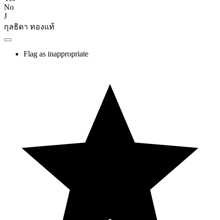
No
J
กุลธิดา ทองแท้
Flag as inappropriate