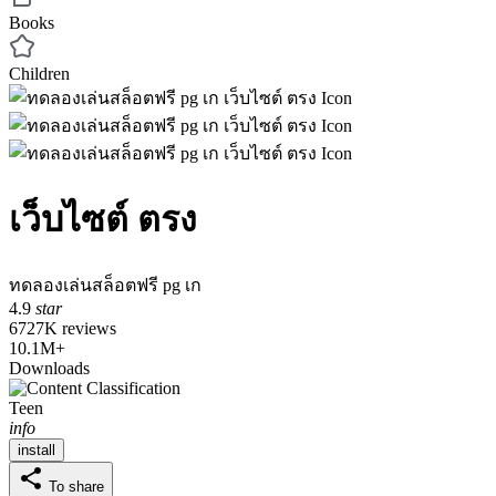
Books
Children
เว็บไซต์ ตรง
ทดลองเล่นสล็อตฟรี pg เก
4.9
star
6727K reviews
10.1M+
Downloads
Teen
info
install
To share