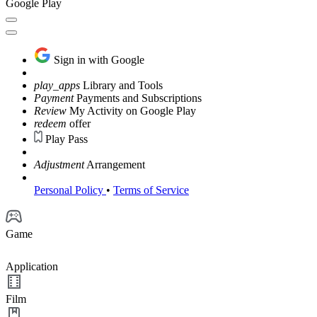
Google Play
Sign in with Google
play_apps
Library and Tools
Payment
Payments and Subscriptions
Review
My Activity on Google Play
redeem
offer
Play Pass
Adjustment
Arrangement
Personal Policy
•
Terms of Service
Game
Application
Film