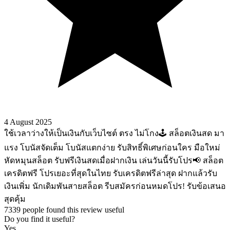
4 August 2025
ใช้เวลาว่างให้เป็นเงินกับเว็บไซต์ ตรง ไม่โกง🕹️ สล็อตเงินสด มา
แรง โบนัสจัดเต็ม โบนัสแตกง่าย รับสิทธิ์พิเศษก่อนใคร มือใหม่
หัดหมุนสล็อต รับฟรีเงินสดเมื่อฝากเงิน เล่นวันนี้รับโปร📢 สล็อต
เครดิตฟรี โปรเยอะที่สุดในไทย รับเครดิตฟรีล่าสุด ฝากแล้วรับ
เงินเพิ่ม นักเดิมพันสายสล็อต รีบสมัครก่อนหมดโปร! รับข้อเสนอ
สุดคุ้ม
7339 people found this review useful
Do you find it useful?
Yes