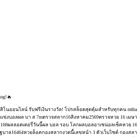
ing!🔥
เล่นคาสิโนออนไลน์ รับฟรีเงินรางวัล! โปรสล็อตสุดคุ้มสำหรับทุก
แข่งบอลผล บา ส 7mตรวจสลาก16สิงหาคม2569ตรวจหวย 16 เมษา
8ผลลอตเตอรี่วันนี้ผล บอล รอบ โลกผลบอลอาเซน่อลเช็คหวย 1
ัฐบาล16464หวยล็อคกองสลากงวดนี้เลขหน้า 3 ตัวเว็บไซต์ กองสลา