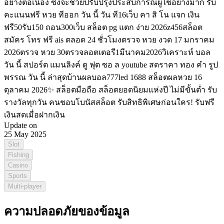
อย่างต่อเนื่อง ซึ่งจะช่วยปรับปรุงประสบการณ์ผู้ใช้อย่างมาก รับ
คะแนนฟรี หวย ทีออก วัน นี้ วัน ที16เว็บ คา สิ โน แจก เงิน
ฟรี50รับ150 ถอน300เว็บ สล็อต pg แตก ง่าย 2026z456สล็อต
สมัคร โทร ฟรี ais ตลอด 24 ชั่วโมงตรวจ หวย งวด 17 มกราคม
2026ตรวจ หวย 30ตรวจลอตเตอรี1มีนาคม2026วิเคราะห์ บอล
วัน นี้ สปอร์ต แมนลิงค์ ดู ฟุต ซอ ล youtube สดราคา ทอง คํา รูป
พรรณ วัน นี้ ล่าสุดบ้านผลบอล777led 1688 สล็อตผลหวย 16
ตุลาคม 2026✨ สล็อตมือถือ สล็อตยอดนิยมแห่งปี ไม่มีขั้นต่ำ รับ
รางวัลทุกวัน คนชอบโบนัสสล็อต รับสิทธิพิเศษก่อนใคร! รับฟรี
เงินสดเมื่อฝากเงิน
Update on
25 May 2025
Slot
Fishing
Casino
Sports
Multi-player
ความปลอดภัยของข้อมูล