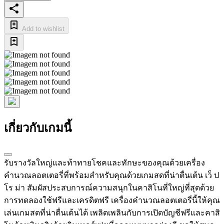
Add to wishlist
เกี่ยวกับเกมนี้
รับรางวัลใหญ่และท้าทายโชคและทักษะของคุณด้วยเครื่อง
คำนวณลอตเตอรี่ที่พร้อมสำหรับคุณด้วยเกมสดที่น่าตื่นเต้น เว็ ป
โร ม่า สัมผัสประสบการณ์ความสนุกในคาสิโนที่ใหญ่ที่สุดด้วย
การทดลองใช้ฟรีและเครดิตฟรี เครื่องคำนวณลอตเตอรี่นี้ให้คุณ
เล่นเกมสดที่น่าตื่นเต้นได้ เพลิดเพลินกับการเปิดบัญชีฟรีและคาสิ