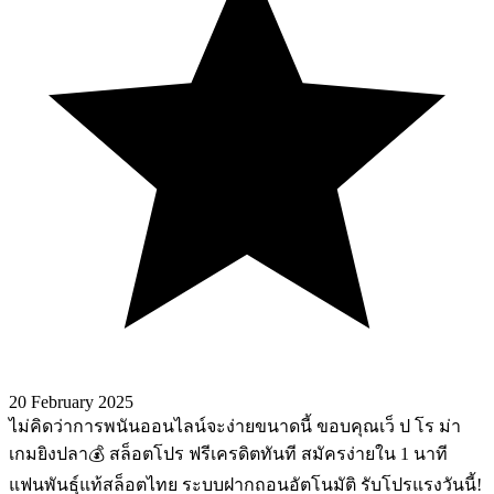
20 February 2025
ไม่คิดว่าการพนันออนไลน์จะง่ายขนาดนี้ ขอบคุณเว็ ป โร ม่า
เกมยิงปลา💰 สล็อตโปร ฟรีเครดิตทันที สมัครง่ายใน 1 นาที
แฟนพันธุ์แท้สล็อตไทย ระบบฝากถอนอัตโนมัติ รับโปรแรงวันนี้!