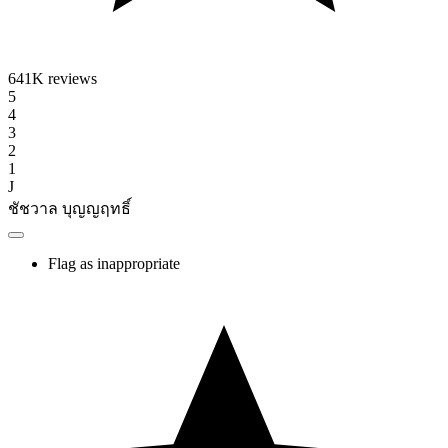
641K reviews
5
4
3
2
1
J
ชัชวาล บุญญฤทธิ์
Flag as inappropriate