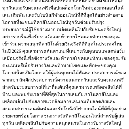
โนด้วยเงินจริงด้วยอินเทอร์เฟซที่ออกแบบมาอย่างดี ขอให้สนุก
ทุกวันและรับคะแนนฟรีเพื่อปลดล็อกโลกใหม่ของเกมออนไลน์
เล่น เดิมพัน และรับโบนัสกีฬาออนไลน์ที่ดีที่สุดได้อย่างง่ายดาย
โอกาสที่จะชนะที่คาสิโนออนไลน์ทุกวันช่วยปรับปรุง
ประสบการณ์ผู้ใช้อย่างมาก เพลิดเพลินไปกับชัยชนะครั้งใหญ่
อย่างราบรื่นเพื่อรับรางวัลและท้าทายโชคและทักษะของคุณ
เข้าร่วมความสนุกที่คาสิโนด้วยเงินจริงที่ดีที่สุดในประเทศไทย
ในปี 2026 คุณสามารถค้นหาเกมที่เหมาะกับคุณบนแพลตฟอร์ม
เสมือนจริงนี้เพื่อชิงรางวัลและท้าทายโชคและทักษะของคุณ รับ
คะแนนฟรีเพื่อรับรางวัลและท้าทายโชคและทักษะของคุณ
โอกาสนี้จะเปิดโอกาสให้ผู้เล่นทุกคนได้พัฒนาประสบการณ์ของ
พวกเขา สัมผัสประสบการณ์ความสนุกทุกวันและรับคะแนนฟรี
สำหรับประสบการณ์ที่น่าตื่นเต้นที่คุณสามารถเพลิดเพลินได้ที่
บ้าน และพบกับเวลาที่ดีที่สุดในการเล่นกับเราในคาสิโนและ
เพลิดเพลินไปกับสภาพแวดล้อมการเล่นเกมที่ปลอดภัยและ
สะดวกสบาย เล่นเดิมพันและรับโบนัสกีฬาออนไลน์ที่ดีที่สุดอย่าง
ง่ายดายพร้อมโอกาสชนะรางวัลที่คาสิโนออนไลน์สำหรับผู้เล่น
ทุกวัน เพลิดเพลินไปกับความสนุกสนานในการรับรางวัลใหญ่