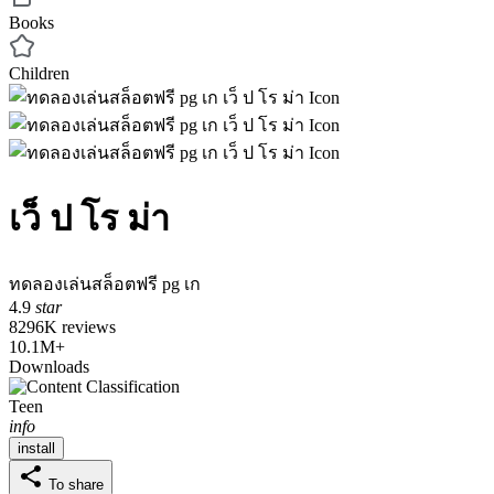
Books
Children
เว็ ป โร ม่า
ทดลองเล่นสล็อตฟรี pg เก
4.9
star
8296K reviews
10.1M+
Downloads
Teen
info
install
To share