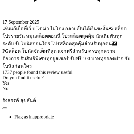
17 September 2025
เล่นแก้เบื่อที่เว็ ป โร ม่า ไม่โกง กลายเป็นได้เงินซะงั้น📢 สล็อต
โปรรายวัน หมุนสล็อตตอนนี้ โปรสล็อตสุดคุ้ม นักเดิมพันทุก
ระดับ รับโบนัสก่อนใคร โปรสล็อตสุดคุ้มสำหรับทุกคน🎰
PGสล็อต โบนัสจัดเต็มที่สุด แจกฟรีสำหรับ ครบทุกความ
ต้องการ รับสิทธิพิเศษทุกยูสเซอร์ รับฟรี 100 บาททุกยอดฝาก รับ
โบนัสก่อนใคร
1737 people found this review useful
Do you find it useful?
Yes
No
j
รังสรรค์ สุขสันต์
Flag as inappropriate