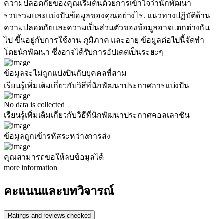
ความปลอดภัยของคุณเริ่มต้นด้วยการเข้าใจว่านักพัฒนา
รวบรวมและแบ่งปันข้อมูลของคุณอย่างไร.
แนวทางปฏิบัติด้าน
ความปลอดภัยและความเป็นส่วนตัวของข้อมูลอาจแตกต่างกัน
ไป ขึ้นอยู่กับการใช้งาน ภูมิภาค และอายุ
ข้อมูลต่อไปนี้จัดทำ
โดยนักพัฒนา ซึ่งอาจได้รับการอัปเดตเป็นระยะๆ
ข้อมูลจะไม่ถูกแบ่งปันกับบุคคลที่สาม
เรียนรู้เพิ่มเติมเกี่ยวกับวิธีที่นักพัฒนาประกาศการแบ่งปัน
No data is collected
เรียนรู้เพิ่มเติมเกี่ยวกับวิธีที่นักพัฒนาประกาศคอลเลกชัน
ข้อมูลถูกเข้ารหัสระหว่างการส่ง
คุณสามารถขอให้ลบข้อมูลได้
more information
คะแนนและบทวิจารณ์
Ratings and reviews checked