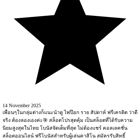
14 November 2025
เพื่อนๆในกลุ่มต่างก็แนะนำดู ไพ่ป๊อก ราย สัปดาห์ ฟรีเครดิต ว่าดี
จริง ต้องลองเองค่ะ🎯 สล็อตโปรสุดคุ้ม เป็นสล็อตที่ได้รับความ
นิยมสูงสุดในไทย โบนัสจัดเต็มที่สุด ไม่ต้องแชร์ คอลเลคชั่น
สล็อตออนไลน์ ฟรีโบนัสสำหรับผู้เล่นคาสิโน สมัครรับสิทธิ์