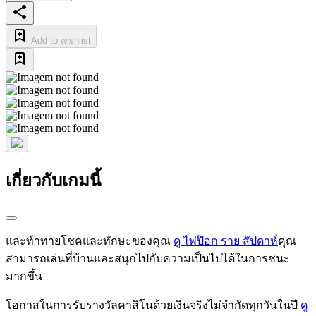
Add to wishlist
เกี่ยวกับเกมนี้
และท้าทายโชคและทักษะของคุณ
ดู ไพ่ป๊อก ราย สัปดาห์
คุณ
สามารถเล่นที่บ้านและสนุกไปกับความเป็นไปได้ในการชนะ
มากขึ้น
โอกาสในการรับรางวัลคาสิโนด้วยเงินจริงไม่จำกัดทุกวันในปี
ดู