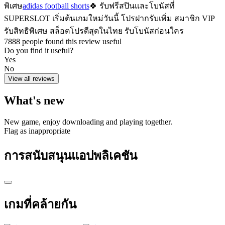
พิเศษ
adidas football shorts
🍀 รับฟรีสปินและโบนัสที่
SUPERSLOT เริ่มต้นเกมใหม่วันนี้ โปรฝากรับเพิ่ม สมาชิก VIP
รับสิทธิพิเศษ สล็อตโปรดีสุดในไทย รับโบนัสก่อนใคร
7888 people found this review useful
Do you find it useful?
Yes
No
View all reviews
What's new
New game, enjoy downloading and playing together.
Flag as inappropriate
การสนับสนุนแอปพลิเคชัน
เกมที่คล้ายกัน