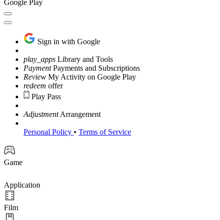
Google Play
Sign in with Google
play_apps
Library and Tools
Payment
Payments and Subscriptions
Review
My Activity on Google Play
redeem
offer
Play Pass
Adjustment
Arrangement
Personal Policy
•
Terms of Service
Game
Application
Film