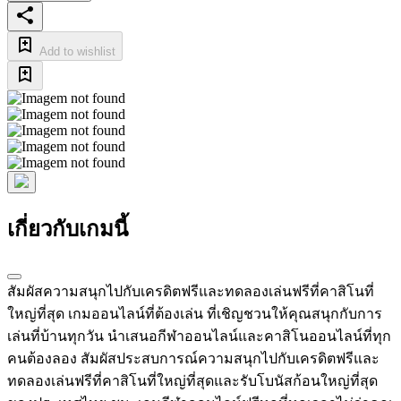
Add to wishlist
เกี่ยวกับเกมนี้
สัมผัสความสนุกไปกับเครดิตฟรีและทดลองเล่นฟรีที่คาสิโนที่
ใหญ่ที่สุด เกมออนไลน์ที่ต้องเล่น ที่เชิญชวนให้คุณสนุกกับการ
เล่นที่บ้านทุกวัน นำเสนอกีฬาออนไลน์และคาสิโนออนไลน์ที่ทุก
คนต้องลอง สัมผัสประสบการณ์ความสนุกไปกับเครดิตฟรีและ
ทดลองเล่นฟรีที่คาสิโนที่ใหญ่ที่สุดและรับโบนัสก้อนใหญ่ที่สุด