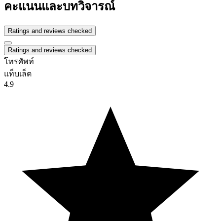
คะแนนและบทวิจารณ์
Ratings and reviews checked
Ratings and reviews checked
โทรศัพท์
แท็บเล็ต
4.9