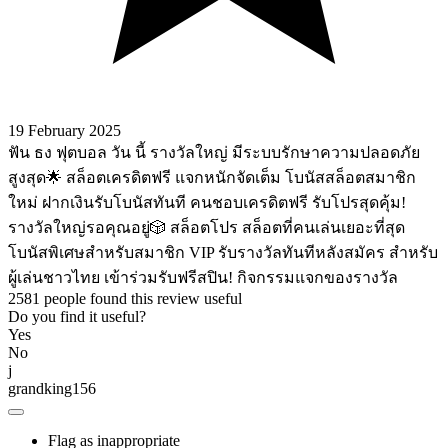
19 February 2025
ฟัน ธง ฟุตบอล วัน นี้ รางวัลใหญ่ มีระบบรักษาความปลอดภัย
สูงสุด🌟 สล็อตเครดิตฟรี แจกหนักจัดเต็ม โบนัสสล็อตสมาชิก
ใหม่ ฝากเงินรับโบนัสทันที คนชอบเครดิตฟรี รับโปรสุดคุ้ม!
รางวัลใหญ่รอคุณอยู่🎲 สล็อตโปร สล็อตที่คนเล่นเยอะที่สุด
โบนัสพิเศษสำหรับสมาชิก VIP รับรางวัลทันทีหลังสมัคร สำหรับ
ผู้เล่นชาวไทย เข้าร่วมรับฟรีสปิน! กิจกรรมแจกของรางวัล
2581 people found this review useful
Do you find it useful?
Yes
No
j
grandking156
Flag as inappropriate