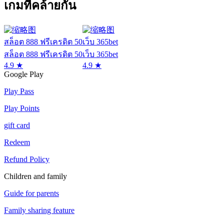
เกมที่คล้ายกัน
สล็อต 888 ฟรีเครดิต 50
เว็บ 365bet
สล็อต 888 ฟรีเครดิต 50
เว็บ 365bet
4.9 ★
4.9 ★
Google Play
Play Pass
Play Points
gift card
Redeem
Refund Policy
Children and family
Guide for parents
Family sharing feature