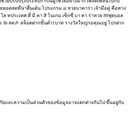
ช่วยปรับปรุงประสบการณ์ผู้ใช้ได้อย่างมาก เพลิดเพลินไปกับ
ดสดที่น่าตื่นเต้น โปรแกรม ai หวยบาคาร่า เจ้ามือคู่ คือทาง
 ไล ทประเทศ ที่ มี คา สิ โนเกม เซ็กซี่ บา คา ร่าหวย 89ฟุตบอล
อง 36 สด🎉 สล็อตฝากขั้นต่ำ1บาท รางวัลใหญ่รอคุณอยู่ โปรฝาก
ยและความเป็นส่วนตัวของข้อมูลอาจแตกต่างกันไป ขึ้นอยู่กับ