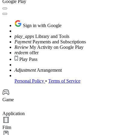
Google Play
Sign in with Google
play_apps
Library and Tools
Payment
Payments and Subscriptions
Review
My Activity on Google Play
redeem
offer
Play Pass
Adjustment
Arrangement
Personal Policy
•
Terms of Service
Game
Application
Film