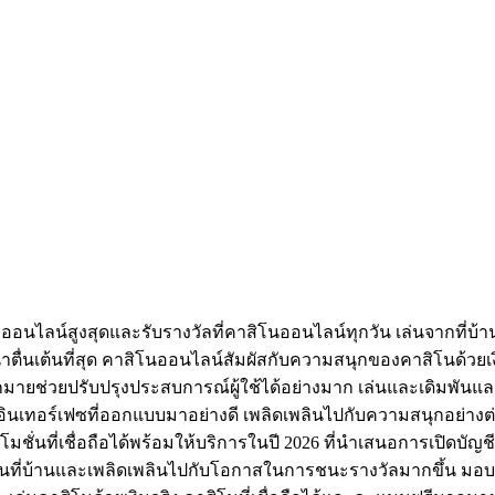
อนไลน์สูงสุดและรับรางวัลที่คาสิโนออนไลน์ทุกวัน เล่นจากที่บ้าน
ตื่นเต้นที่สุด คาสิโนออนไลน์สัมผัสกับความสนุกของคาสิโนด้วยเงิ
มากมายช่วยปรับปรุงประสบการณ์ผู้ใช้ได้อย่างมาก เล่นและเดิมพั
ินเทอร์เฟซที่ออกแบบมาอย่างดี เพลิดเพลินไปกับความสนุกอย่างต่อ
มชั่นที่เชื่อถือได้พร้อมให้บริการในปี 2026 ที่นำเสนอการเปิดบัญ
ถเล่นที่บ้านและเพลิดเพลินไปกับโอกาสในการชนะรางวัลมากขึ้น มอบ