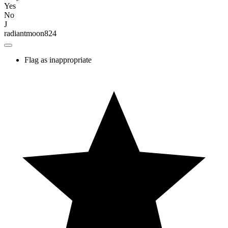
Yes
No
J
radiantmoon824
Flag as inappropriate