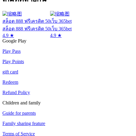
สล็อต 888 ฟรีเครดิต 50
เว็บ 365bet
สล็อต 888 ฟรีเครดิต 50
เว็บ 365bet
4.9 ★
4.9 ★
Google Play
Play Pass
Play Points
gift card
Redeem
Refund Policy
Children and family
Guide for parents
Family sharing feature
Terms of Service