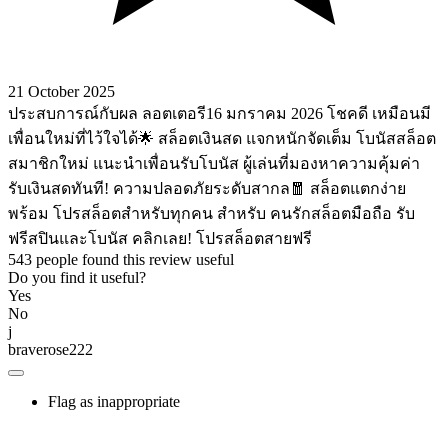
21 October 2025
ประสบการณ์กับผล ลอตเตอรี16 มกราคม 2026 โชคดี เหมือนมี
เพื่อนใหม่ที่ไว้ใจได้🌟 สล็อตเงินสด แจกหนักจัดเต็ม โบนัสสล็อต
สมาชิกใหม่ แนะนำเพื่อนรับโบนัส ผู้เล่นที่มองหาความคุ้มค่า
รับเงินสดทันที! ความปลอดภัยระดับสากล🧧 สล็อตแตกง่าย
พร้อม โปรสล็อตสำหรับทุกคน สำหรับ คนรักสล็อตมือถือ รับ
ฟรีสปินและโบนัส คลิกเลย! โปรสล็อตสายฟรี
543 people found this review useful
Do you find it useful?
Yes
No
j
braverose222
Flag as inappropriate