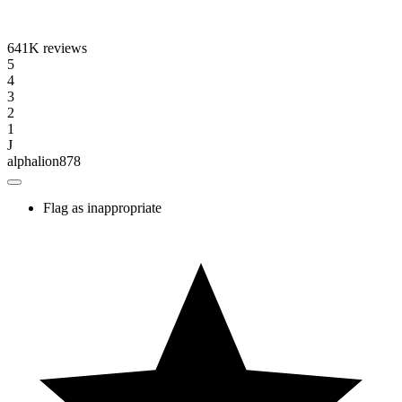
641K reviews
5
4
3
2
1
J
alphalion878
Flag as inappropriate