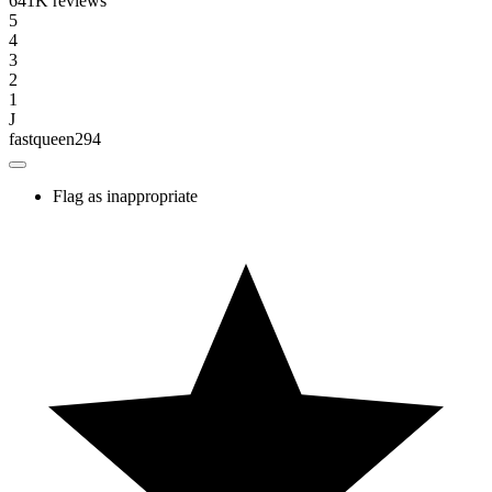
641K reviews
5
4
3
2
1
J
fastqueen294
Flag as inappropriate