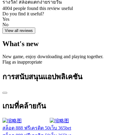
รางวัล! สล็อตแตกง่ายรายวัน
4004 people found this review useful
Do you find it useful?
Yes
No
View all reviews
What's new
New game, enjoy downloading and playing together.
Flag as inappropriate
การสนับสนุนแอปพลิเคชัน
เกมที่คล้ายกัน
สล็อต 888 ฟรีเครดิต 50
เว็บ 365bet