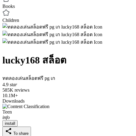
Books
Children
lucky168 สล็อต
ทดลองเล่นสล็อตฟรี pg เก
4.9
star
585K reviews
10.1M+
Downloads
Teen
info
install
To share