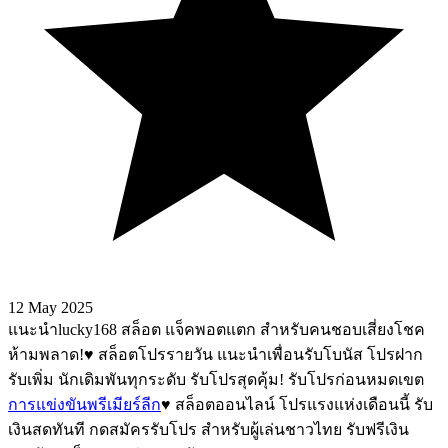
12 May 2025
แนะนำlucky168 สล็อต แจ็คพอตแตก สำหรับคนชอบเสี่ยงโชค
ห้ามพลาด!♥️ สล็อตโปรรายวัน แนะนำเพื่อนรับโบนัส โปรฝาก
รับเพิ่ม นักเดิมพันทุกระดับ รับโปรสุดคุ้ม! รับโปรก่อนหมดเขต
การแข่งขันพรีเมียร์ลีก
♥️ สล็อตออนไลน์ โปรแรงแห่งเดือนนี้ รับ
เงินสดทันที กดสมัครรับโปร สำหรับผู้เล่นชาวไทย รับฟรีเงิน