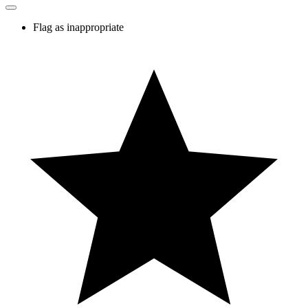
Flag as inappropriate