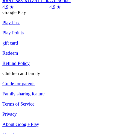
สล็อต 888 ฟรีเครดิต 50
เว็บ 365bet
4.9 ★
4.9 ★
Google Play
Play Pass
Play Points
gift card
Redeem
Refund Policy
Children and family
Guide for parents
Family sharing feature
Terms of Service
Privacy
About Google Play