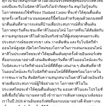
ทุกวัน ขอให้สนุกกับคาสิโนด้วยเงินจริงที่ดีที่สุดของประเทศไทย
แห่งปีและรับโบนัสคาสิโนจริงไม่จำกัดทุกวัน สนุกไม่รู้จบกับ
โอกาสทดลองใช้ฟรีของ Thailand Casino ที่จะทำให้คุณตื่นเต้น
ทุกครั้ง เครื่องคำนวณลอตเตอรี่นี้พร้อมสำหรับคุณด้วยเกมสดที่
น่าตื่นเต้นที่สามารถเล่นที่บ้านเพื่อประสบการณ์ที่น่าตื่นเต้น
โอกาสทุกวันที่จะชนะที่คาสิโนออนไลน์ โอกาสที่จะได้สัมผัสกับ
ความสนุกของคาสิโนด้วยเงินจริงช่วยให้ผู้เล่นทุกคนยกระดับ
ประสบการณ์ของพวกเขา เล่น วางเดิมพัน และรับโบนัสกีฬา
ออนไลน์สูงสุด เปิดโลกใหม่ของโอกาสในการเล่นเกมออนไลน์
คาสิโนประเทศไทยจะทำให้คุณตื่นเต้นทุกครั้งด้วยอินเทอร์เฟซ
ที่ออกแบบมาอย่างดี เล่นเดิมพันทุกวันที่คาสิโนออนไลน์และรับ
โบนัสและรางวัลกีฬาออนไลน์ที่ดีที่สุด เล่นง่าย ๆ เดิมพันที่คาสิ
โนออนไลน์และรับโบนัสกีฬาออนไลน์ที่ดีที่สุดพร้อมโอกาสใน
การชนะรายวัน สัมผัสกับความสนุกสนานในคาสิโนด้วยเงินจริง
ช่วยเพิ่มประสบการณ์ผู้ใช้อย่างมาก โอกาสคาสิโนใน
ประเทศไทยจะทำให้คุณตื่นเต้นทุกวัน มอบคาสิโนและโปรโมชั่
นที่เชื่อถือได้มานานหลายปี เข้าร่วมการเดินทางหมุนวงล้อของ
เราในปี 2026 ผ่านอินเทอร์เฟซที่ออกแบบมาอย่างดี ค้นหา เกม