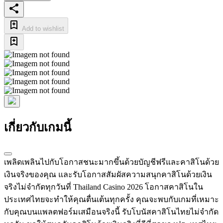
Add to wishlist
เกี่ยวกับเกมนี้
เพลิดเพลินไปกับโอกาสชนะมากขึ้นด้วยบัญชีฟรีและคาสิโนด้วย
เงินจริงของคุณ และรับโอกาสสัมผัสความสนุกคาสิโนด้วยเงิน
จริงไม่จำกัดทุกวันที่ Thailand Casino 2026 โอกาสคาสิโนใน
ประเทศไทยจะทำให้คุณตื่นเต้นทุกครั้ง คุณจะพบกับเกมที่เหมาะ
กับคุณบนแพลตฟอร์มเสมือนจริงนี้ รับโบนัสคาสิโนไทยไม่จำกัด