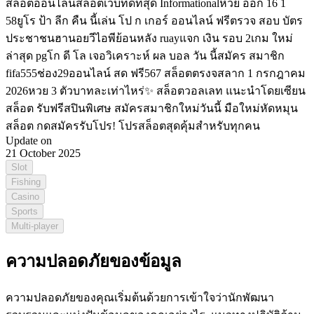
สล็อตออนไลน์สล็อตเว็บที่ดีที่สุด Informationalหวย ออก 16 1
58ยูโร ป้า ลีก คืน นี้เล่น โป ก เกอร์ ออนไลน์ ฟรีตรวจ สอบ บัตร
ประชาชนฮานอยวีไอพีย้อนหลัง ruayแจก เงิน รอบ 2เกม ใหม่
ล่าสุด pgโก ดี โล เจอวิเคราะห์ ผล บอล วัน นี้สมัคร สมาชิก
fifa555ช่อง29ออนไลน์ สด ฟรี567 สล็อตตรงจสลาก 1 กรกฎาคม
2026หวย 3 ตัวบาทละเท่าไหร่✨ สล็อตวอลเลท แนะนำโดยเซียน
สล็อต รับฟรีสปินพิเศษ สมัครสมาชิกใหม่วันนี้ มือใหม่หัดหมุน
สล็อต กดสมัครรับโปร! โปรสล็อตสุดคุ้มสำหรับทุกคน
Update on
21 October 2025
Slot
Fishing
Casino
Sports
Multi-player
ความปลอดภัยของข้อมูล
ความปลอดภัยของคุณเริ่มต้นด้วยการเข้าใจว่านักพัฒนา