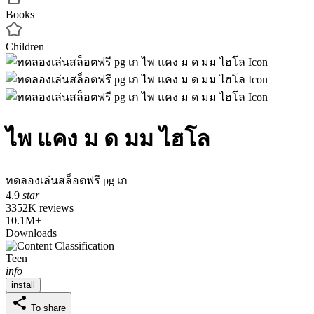
Books
Children
ไพ แคง ม ด มม ไฮโล
ทดลองเล่นสล็อตฟรี pg เก
4.9
star
3352K reviews
10.1M+
Downloads
Teen
info
install
To share