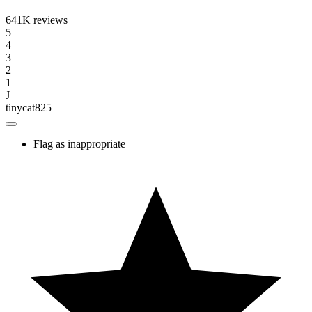
641K reviews
5
4
3
2
1
J
tinycat825
Flag as inappropriate