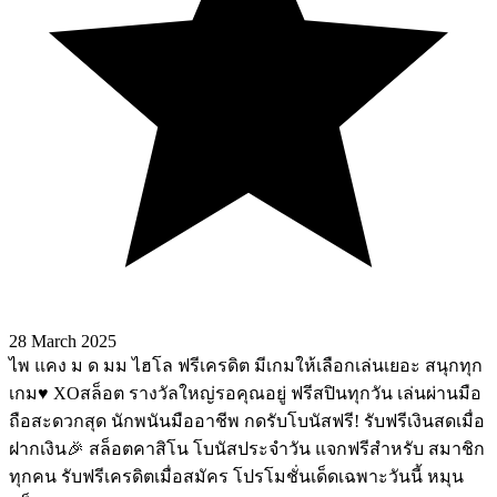
28 March 2025
ไพ แคง ม ด มม ไฮโล ฟรีเครดิต มีเกมให้เลือกเล่นเยอะ สนุกทุก
เกม♥️ XOสล็อต รางวัลใหญ่รอคุณอยู่ ฟรีสปินทุกวัน เล่นผ่านมือ
ถือสะดวกสุด นักพนันมืออาชีพ กดรับโบนัสฟรี! รับฟรีเงินสดเมื่อ
ฝากเงิน🎉 สล็อตคาสิโน โบนัสประจำวัน แจกฟรีสำหรับ สมาชิก
ทุกคน รับฟรีเครดิตเมื่อสมัคร โปรโมชั่นเด็ดเฉพาะวันนี้ หมุน