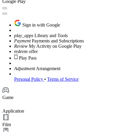
Google Play
Sign in with Google
play_apps
Library and Tools
Payment
Payments and Subscriptions
Review
My Activity on Google Play
redeem
offer
Play Pass
Adjustment
Arrangement
Personal Policy
•
Terms of Service
Game
Application
Film