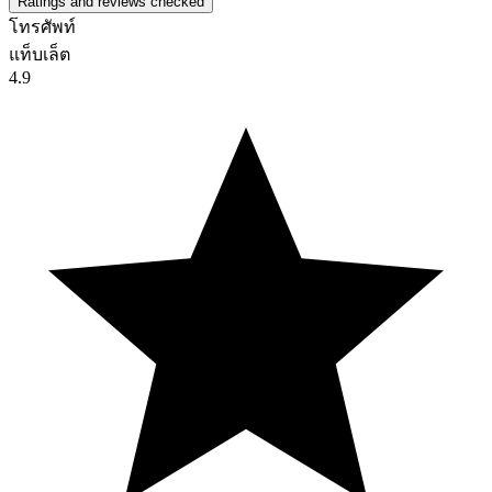
Ratings and reviews checked
โทรศัพท์
แท็บเล็ต
4.9