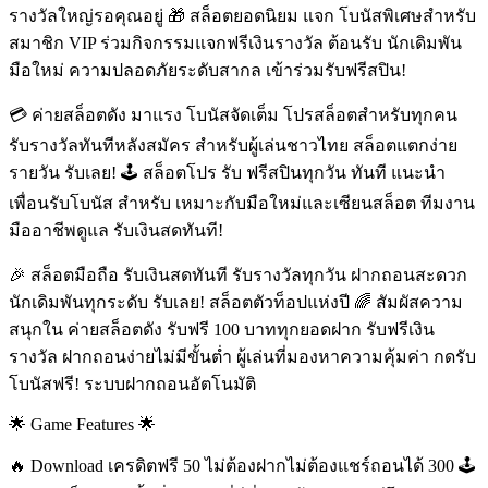
รางวัลใหญ่รอคุณอยู่ 🎁 สล็อตยอดนิยม แจก โบนัสพิเศษสำหรับ
สมาชิก VIP ร่วมกิจกรรมแจกฟรีเงินรางวัล ต้อนรับ นักเดิมพัน
มือใหม่ ความปลอดภัยระดับสากล เข้าร่วมรับฟรีสปิน!
💳 ค่ายสล็อตดัง มาแรง โบนัสจัดเต็ม โปรสล็อตสำหรับทุกคน
รับรางวัลทันทีหลังสมัคร สำหรับผู้เล่นชาวไทย สล็อตแตกง่าย
รายวัน รับเลย! 🕹️ สล็อตโปร รับ ฟรีสปินทุกวัน ทันที แนะนำ
เพื่อนรับโบนัส สำหรับ เหมาะกับมือใหม่และเซียนสล็อต ทีมงาน
มืออาชีพดูแล รับเงินสดทันที!
🎉 สล็อตมือถือ รับเงินสดทันที รับรางวัลทุกวัน ฝากถอนสะดวก
นักเดิมพันทุกระดับ รับเลย! สล็อตตัวท็อปแห่งปี 🌈 สัมผัสความ
สนุกใน ค่ายสล็อตดัง รับฟรี 100 บาททุกยอดฝาก รับฟรีเงิน
รางวัล ฝากถอนง่ายไม่มีขั้นต่ำ ผู้เล่นที่มองหาความคุ้มค่า กดรับ
โบนัสฟรี! ระบบฝากถอนอัตโนมัติ
🌟 Game Features 🌟
🔥 Download เครดิตฟรี 50 ไม่ต้องฝากไม่ต้องแชร์ถอนได้ 300 🕹️