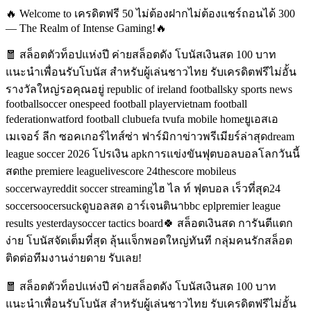
🔥 Welcome to เครดิตฟรี 50 ไม่ต้องฝากไม่ต้องแชร์ถอนได้ 300
— The Realm of Intense Gaming!🔥
🧧 สล็อตตัวท็อปแห่งปี ค่ายสล็อตดัง โบนัสเงินสด 100 บาท
แนะนำเพื่อนรับโบนัส สำหรับผู้เล่นชาวไทย รับเครดิตฟรีไม่อั้น
รางวัลใหญ่รอคุณอยู่ republic of ireland footballsky sports news
footballsoccer onespeed football playervietnam football
federationwatford football clubuefa tvufa mobile homeยูเอสเอ
เมเจอร์ ลีก ซอคเกอร์ไทส์ซ่า ฟาร์มิกาข่าวพรีเมียร์ล่าสุดdream
league soccer 2026 โปรเงิน apkการแข่งขันฟุตบอลบอลโลกวันนี้
สดthe premiere leaguelivescore 24thescore mobileus
soccerwayreddit soccer streamingไฮ ไล ท์ ฟุตบอล เร็วที่สุด24
soccersoocersuckดูบอลสด อาร์เจนตินาbbc eplpremier league
results yesterdaysoccer tactics board🍀 สล็อตเงินสด การันตีแตก
ง่าย โบนัสจัดเต็มที่สุด ลุ้นแจ็กพอตใหญ่ทันที กลุ่มคนรักสล็อต
ติดต่อทีมงานง่ายดาย รับเลย!
🧧 สล็อตตัวท็อปแห่งปี ค่ายสล็อตดัง โบนัสเงินสด 100 บาท
แนะนำเพื่อนรับโบนัส สำหรับผู้เล่นชาวไทย รับเครดิตฟรีไม่อั้น