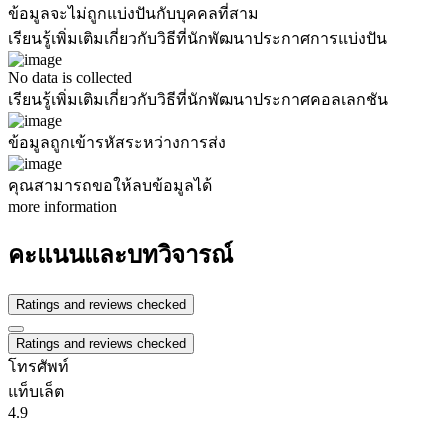
ข้อมูลจะไม่ถูกแบ่งปันกับบุคคลที่สาม
เรียนรู้เพิ่มเติมเกี่ยวกับวิธีที่นักพัฒนาประกาศการแบ่งปัน
No data is collected
เรียนรู้เพิ่มเติมเกี่ยวกับวิธีที่นักพัฒนาประกาศคอลเลกชัน
ข้อมูลถูกเข้ารหัสระหว่างการส่ง
คุณสามารถขอให้ลบข้อมูลได้
more information
คะแนนและบทวิจารณ์
Ratings and reviews checked
Ratings and reviews checked
โทรศัพท์
แท็บเล็ต
4.9