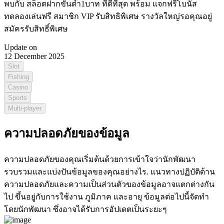
พบกับ สล็อตฝากขั้นต่ำ1บาท ที่ดีที่สุด พร้อม แจกฟรีโบนัส
ทดลองเล่นฟรี สมาชิก VIP รับสิทธิพิเศษ รางวัลใหญ่รอคุณอยู่
สมัครรับสิทธิ์พิเศษ
Update on
12 December 2025
Slot
Fishing
Casino
Sports
Multi-player
ความปลอดภัยของข้อมูล
ความปลอดภัยของคุณเริ่มต้นด้วยการเข้าใจว่านักพัฒนา
รวบรวมและแบ่งปันข้อมูลของคุณอย่างไร.
แนวทางปฏิบัติด้าน
ความปลอดภัยและความเป็นส่วนตัวของข้อมูลอาจแตกต่างกัน
ไป ขึ้นอยู่กับการใช้งาน ภูมิภาค และอายุ
ข้อมูลต่อไปนี้จัดทำ
โดยนักพัฒนา ซึ่งอาจได้รับการอัปเดตเป็นระยะๆ