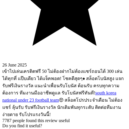
26 June 2025
เข้าไปเล่นเครดิตฟรี 50 ไม่ต้องฝากไม่ต้องแชร์ถอนได้ 300 เล่น
ได้ทุกที่ แป๊บเดียว ได้แจ็คพอต! โชคดีสุดๆ♦️ สล็อตโบนัสสูง แจก
รับฟรีเงินรางวัล แนะนำเพื่อนรับโบนัส ต้อนรับ ครบทุกความ
ต้องการ ทีมงานมืออาชีพดูแล รับโบนัสฟรีทันที!
south korea
national under 23 football team
🤑 สล็อตโปรประจำเดือน ไม่ต้อง
แชร์ ลุ้นรับ รับฟรีเงินรางวัล นักเดิมพันทุกระดับ ติดต่อทีมงาน
ง่ายดาย รับโปรแรงวันนี้!
7787 people found this review useful
Do you find it useful?