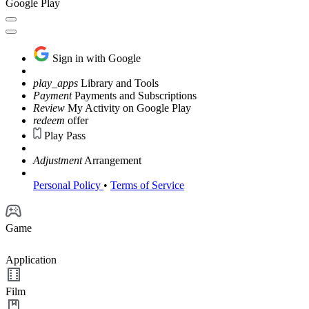
Google Play
Sign in with Google
play_apps
Library and Tools
Payment
Payments and Subscriptions
Review
My Activity on Google Play
redeem
offer
Play Pass
Adjustment
Arrangement
Personal Policy
•
Terms of Service
Game
Application
Film