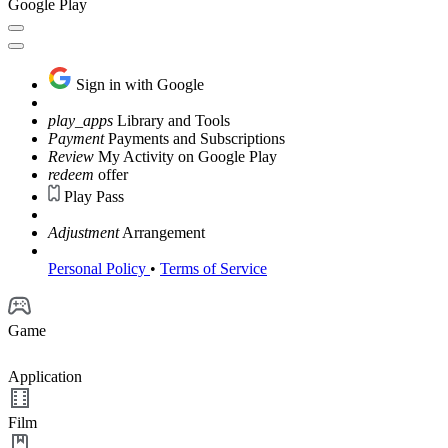
Google Play
Sign in with Google
play_apps
Library and Tools
Payment
Payments and Subscriptions
Review
My Activity on Google Play
redeem
offer
Play Pass
Adjustment
Arrangement
Personal Policy
•
Terms of Service
Game
Application
Film