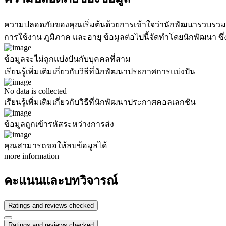
ความปลอดภัยของคุณเริ่มต้นด้วยการเข้าใจว่านักพัฒนารวบรวม
การใช้งาน ภูมิภาค และอายุ
ข้อมูลต่อไปนี้จัดทำโดยนักพัฒนา ซึ
ข้อมูลจะไม่ถูกแบ่งปันกับบุคคลที่สาม
เรียนรู้เพิ่มเติมเกี่ยวกับวิธีที่นักพัฒนาประกาศการแบ่งปัน
No data is collected
เรียนรู้เพิ่มเติมเกี่ยวกับวิธีที่นักพัฒนาประกาศคอลเลกชัน
ข้อมูลถูกเข้ารหัสระหว่างการส่ง
คุณสามารถขอให้ลบข้อมูลได้
more information
คะแนนและบทวิจารณ์
Ratings and reviews checked
Ratings and reviews checked