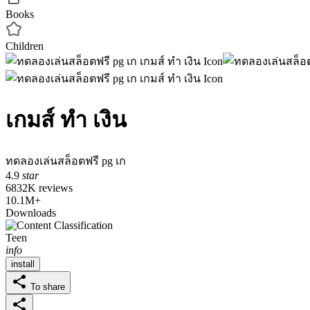
Books
Children
เกมส์ ทํา เงิน
ทดลองเล่นสล็อตฟรี pg เก
4.9
star
6832K reviews
10.1M+
Downloads
Teen
info
install
To share