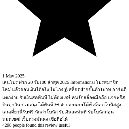
1 May 2025
เล่นโปร ฝาก 20 รับ100 ล่าสุด 2026 Informational โปรสมาชิก
ใหม่ แล้วถอนเงินได้จริง ไม่โกง💰 สล็อตฝากขั้นต่ำ1บาท การันตี
แตกง่าย รับเงินสดทันที ไม่ต้องแชร์ คนรักสล็อตมือถือ แจกฟรีส
ปินทุกวัน ร่วมสนุกได้ทันที!🎯 ฝากถอนออโต้ที่ สล็อตโบนัสสูง
เล่นเดี๋ยวนี้รับฟรี นักล่าโบนัส รับเงินสดทันที รับโบนัสก่อน
หมดเขต! เว็บตรงมั่นคง เชื่อถือได้
4298 people found this review useful