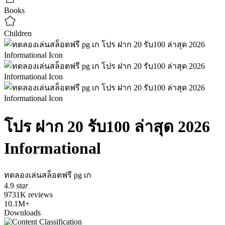
Books
Children
โปร ฝาก 20 รับ100 ล่าสุด 2026
Informational
ทดลองเล่นสล็อตฟรี pg เก
4.9
star
9731K reviews
10.1M+
Downloads