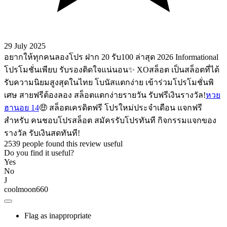
29 July 2025
อยากให้ทุกคนลองโปร ฝาก 20 รับ100 ล่าสุด 2026 Informational
โปรโมชั่นเพียบ รับรองติดใจแน่นอน✨ XOสล็อต เป็นสล็อตที่ได้
รับความนิยมสูงสุดในไทย โบนัสแตกง่าย เข้าร่วมโปรโมชั่นพิ
เศษ สายฟรีต้องลอง สล็อตแตกง่ายรายวัน รับฟรีเงินรางวัล!
หวย
ฮานอย 14
🤑 สล็อตเครดิตฟรี โปรใหม่ประจำเดือน แจกฟรี
สำหรับ คนชอบโปรสล็อต สมัครรับโปรทันที กิจกรรมแจกของ
รางวัล รับเงินสดทันที!
2539 people found this review useful
Do you find it useful?
Yes
No
J
coolmoon660
Flag as inappropriate