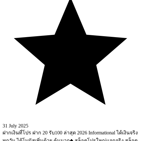
31 July 2025
ฝากเงินที่โปร ฝาก 20 รับ100 ล่าสุด 2026 Informational ได้เงินจริง
ทุกวัน ได้โบนัสเพิ่มด้วย คุ้มมาก♣️ สล็อตโปรใหญ่แจกจริง สล็อต