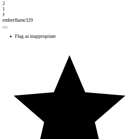
2
1
J
emberflame329
Flag as inappropriate