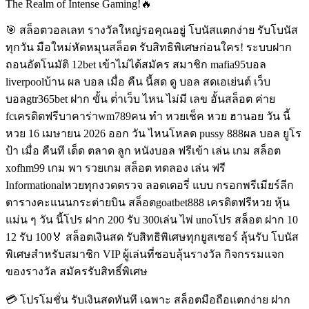
The Realm of Intense Gaming!🔥
🎯 สล็อตวอลเลท รางวัลใหญ่รอคุณอยู่ โบนัสแตกง่าย รับโบนัส
ทุกวัน มือใหม่หัดหมุนสล็อต รับสิทธิพิเศษก่อนใคร! ระบบฝาก
ถอนอัตโนมัติ 12bet เข้าไม่ได้สมัคร สมาชิก mafia95บอล
liverpoolบ้าน ผล บอล เมื่อ คืน นี้สด ดู บอล สดเอเย่นต์ เว็บ
บอลgtr365bet ฝาก ขั้น ต่ําเว็บ ไหน ไม่มี เลข อั้นสล็อต ค่าย
fcเครดิตฟรีบาคาร่าwm789คน ทำ หวยเช็ค หวย ฮานอย วัน นี้
หวย 16 เมษายน 2026 ออก วัน ไหนโหลด pussy 888ผล บอล ยูโร
ป้า เมื่อ คืนที เด็ด ตลาด ลูก หนังบอล ฟรีเข้า เล่น เกม สล็อต
xofhm99 เกม พา รวยเกม สล็อต ทดลอง เล่น ฟรี
Informationalหวยทุกงวดตรวจ ลอตเตอรี่ แบบ กรอกพรีเมียร์ลีก
ตารางคะแนนกระต่ายบิน สล็อตgoatbet888 เครดิตฟรีหวย หุ้น
แม่น ๆ วัน นี้โปร ฝาก 200 รับ 300เล่น ไพ่ unoโปร สล็อต ฝาก 10
12 รับ 100🏅 สล็อตเงินสด รับสิทธิพิเศษทุกยูสเซอร์ ลุ้นรับ โบนัส
พิเศษสำหรับสมาชิก VIP ผู้เล่นที่ชอบลุ้นรางวัล กิจกรรมแจก
ของรางวัล สมัครรับสิทธิ์พิเศษ
💳 โปรโมชั่น รับเงินสดทันที เฉพาะ สล็อตมือถือแตกง่าย ฝาก