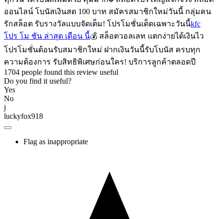
ออนไลน์ โบนัสเงินสด 100 บาท สมัครสมาชิกใหม่วันนี้ กลุ่มคน
รักสล็อต รับรางวัลแบบจัดเต็ม! โปรโมชั่นเด็ดเฉพาะวันนี้
kfc
โปร โม ชัน ล่าสุด เดือน นี้
💰 สล็อตวอลเลท แตกง่ายได้เงินไว
โปรโมชั่นต้อนรับสมาชิกใหม่ ฝากเงินวันนี้รับโบนัส ครบทุก
ความต้องการ รับสิทธิพิเศษก่อนใคร! บริการลูกค้าตลอดปี
1704 people found this review useful
Do you find it useful?
Yes
No
j
luckyfox918
Flag as inappropriate