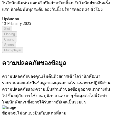
ในใจนักเดิมพัน แจกฟรีสปินสำหรับสล็อต รับโบนัสฝากเงินครั้ง
แรก นักเดิมพันทุกระดับ ลองวันนี้! บริการตลอด 24 ชั่วโมง
Update on
13 February 2025
Slot
Fishing
Casino
Sports
Multi-player
ความปลอดภัยของข้อมูล
ความปลอดภัยของคุณเริ่มต้นด้วยการเข้าใจว่านักพัฒนา
รวบรวมและแบ่งปันข้อมูลของคุณอย่างไร.
แนวทางปฏิบัติด้าน
ความปลอดภัยและความเป็นส่วนตัวของข้อมูลอาจแตกต่างกัน
ไป ขึ้นอยู่กับการใช้งาน ภูมิภาค และอายุ
ข้อมูลต่อไปนี้จัดทำ
โดยนักพัฒนา ซึ่งอาจได้รับการอัปเดตเป็นระยะๆ
ข้อมูลจะไม่ถูกแบ่งปันกับบุคคลที่สาม