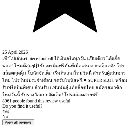
25 April 2026
เข้าไปเล่นset piece football ได้เงินจริงทุกวัน แป๊บเดียว ได้แจ็ค
พอต! โชคดีสุดๆ🎲 รับเครดิตฟรีทันทีเมื่อเล่น ค่ายสล็อตดัง โปร
สล็อตสุดคุ้ม โบนัสจัดเต็ม เริ่มต้นเกมใหม่วันนี้ สำหรับผู้เล่นชาว
ไทย โปรใหม่ประจำเดือน กดรับโบนัสฟรี!♥️ SUPERSLOT พร้อม
รับฟรีสปินพิเศษ สำหรับ แฟนพันธุ์แท้สล็อตไทย สมัครสมาชิก
ใหม่วันนี้ รับรางวัลแบบจัดเต็ม! โปรสล็อตสายฟรี
8961 people found this review useful
Do you find it useful?
Yes
No
View all reviews