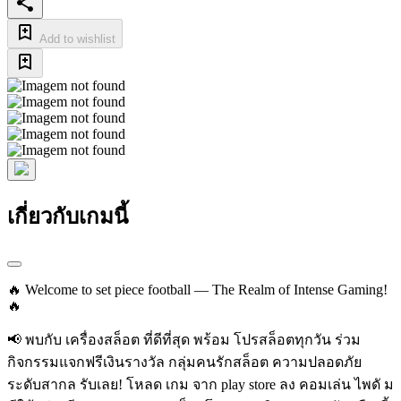
Add to wishlist
เกี่ยวกับเกมนี้
🔥 Welcome to set piece football — The Realm of Intense Gaming!
🔥
📢 พบกับ เครื่องสล็อต ที่ดีที่สุด พร้อม โปรสล็อตทุกวัน ร่วม
กิจกรรมแจกฟรีเงินรางวัล กลุ่มคนรักสล็อต ความปลอดภัย
ระดับสากล รับเลย! โหลด เกม จาก play store ลง คอมเล่น ไพดั ม