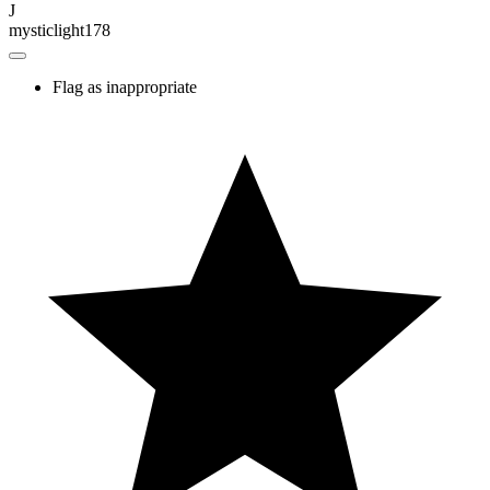
J
mysticlight178
Flag as inappropriate