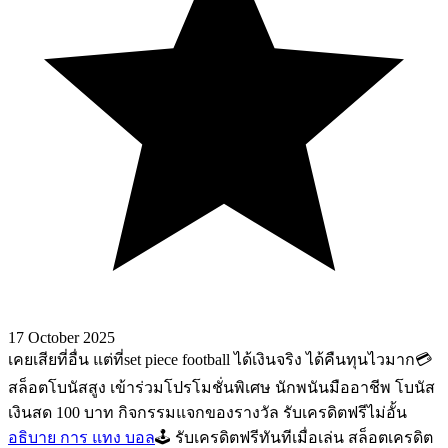
17 October 2025
เคยเสียที่อื่น แต่ที่set piece football ได้เงินจริง ได้คืนทุนไวมาก💳
สล็อตโบนัสสูง เข้าร่วมโปรโมชั่นพิเศษ นักพนันมืออาชีพ โบนัส
เงินสด 100 บาท กิจกรรมแจกของรางวัล รับเครดิตฟรีไม่อั้น
อธิบาย การ แทง บอล
🕹️ รับเครดิตฟรีทันทีเมื่อเล่น สล็อตเครดิต