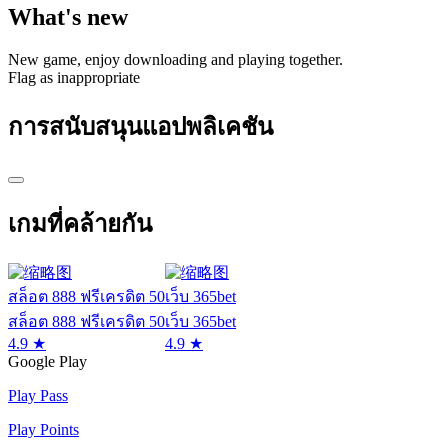
What's new
New game, enjoy downloading and playing together.
Flag as inappropriate
การสนับสนุนแอปพลิเคชัน
เกมที่คล้ายกัน
สล็อต 888 ฟรีเครดิต 50
เว็บ 365bet
สล็อต 888 ฟรีเครดิต 50
เว็บ 365bet
4.9 ★
4.9 ★
Google Play
Play Pass
Play Points