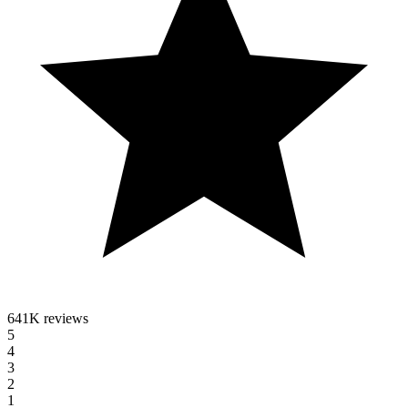
641K reviews
5
4
3
2
1