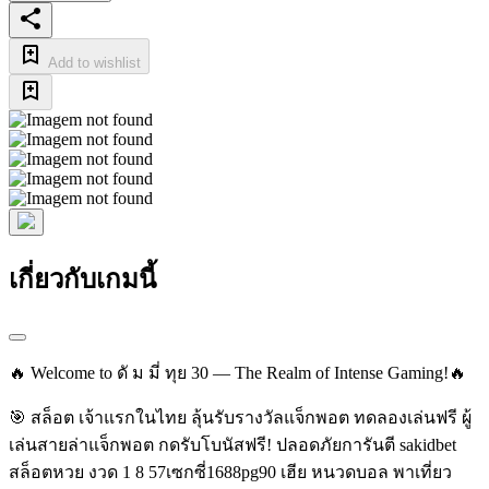
Add to wishlist
เกี่ยวกับเกมนี้
🔥 Welcome to ดั ม มี่ ทุย 30 — The Realm of Intense Gaming!🔥
🎯 สล็อต เจ้าแรกในไทย ลุ้นรับรางวัลแจ็กพอต ทดลองเล่นฟรี ผู้
เล่นสายล่าแจ็กพอต กดรับโบนัสฟรี! ปลอดภัยการันตี sakidbet
สล็อตหวย งวด 1 8 57เซกซี่1688pg90 เฮีย หนวดบอล พาเที่ยว