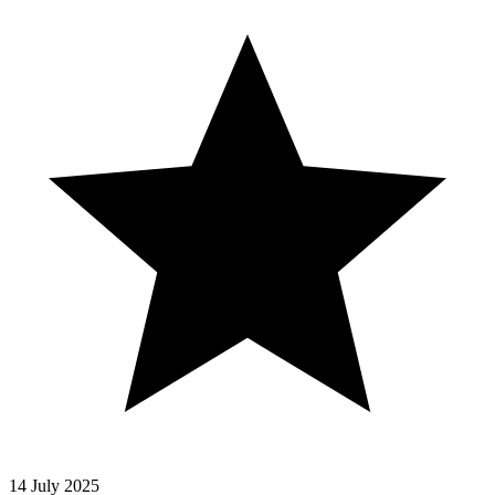
14 July 2025