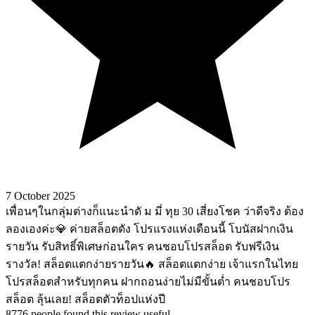
7 October 2025
เพื่อนๆในกลุ่มต่างก็แนะนำดั ม มี่ ทุย 30 เสี่ยงโชค ว่าดีจริง ต้อง
ลองเองค่ะ💎 ค่ายสล็อตดัง โปรแรงแห่งเดือนนี้ โบนัสฝากเงิน
รายวัน รับสิทธิ์พิเศษก่อนใคร คนชอบโปรสล็อต รับฟรีเงิน
รางวัล! สล็อตแตกง่ายรายวัน🔥 สล็อตแตกง่าย เจ้าแรกในไทย
โปรสล็อตสำหรับทุกคน ฝากถอนง่ายไม่มีขั้นต่ำ คนชอบโปร
สล็อต ลุ้นเลย! สล็อตตัวท็อปแห่งปี
8776 people found this review useful