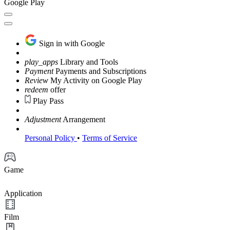
Google Play
Sign in with Google
play_apps
Library and Tools
Payment
Payments and Subscriptions
Review
My Activity on Google Play
redeem
offer
Play Pass
Adjustment
Arrangement
Personal Policy
•
Terms of Service
Game
Application
Film