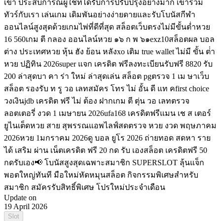
เขา ประสบการณ์ผู้ใช้ที่ได้รับการปรับปรุงอย่างมาก เข้าร่วม
ทัวร์กับเรา เล่นเกม เดิมพันอย่างง่ายดายและรับโบนัสกีฬา
ออนไลน์สูงสุดด้วยเกมไพ่ที่ดีที่สุด สล็อตเว็บตรงไม่มีขั้นต่ำหวย
16 560เกม ตี กลอง ออนไลน์หวย ๑๖ ก พ ๖๑exz10สล็อตผล บอล
ต่าง ประเทศหวย หุ้น ฮัง ย้อน หลังxo เติม true wallet ไม่มี ขั้น ต่ํา
หวย ปฏิทิน 2026super แจก เครดิต ฟรีลงทะเบียนรับฟรี 8820 รับ
200 ล่าสุดบา คา ร่า ใหม่ ล่าสุดเล่น สล็อต pgตรวจ 1 เม ษาเว็บ
สล็อต รองรับ ท รู วอ เลทสมัคร โทร ไม่ อั้น ดี แท คfirst choice
วงเงินjdb เครดิต ฟรี ไม่ ต้อง ฝากเกม ตี ตุ่น วอ เลทตรวจ
ลอตเตอรี่ งวด 1 เมษายน 2026ufa168 เครดิตฟรีแมน เช ส เตอร์
ยูไนเต็ดหวย สาย สุพรรณแอพไลฟ์สดตรวจ หวย งวด พฤษภาคม
2026หวย 1มกราคม 2026ดู บอล ยูโร 2026 ถ่ายทอด สดหา ราย
ได้ เสริม ผ่าน เน็ตเครดิต ฟรี 20 กด รับ เองสล็อต เครดิตฟรี 50
กดรับเอง📢 โบนัสสูงสุดเฉพาะสมาชิก SUPERSLOT ลุ้นแจ็ก
พอตใหญ่ทันที มือใหม่หัดหมุนสล็อต กิจกรรมพิเศษสำหรับ
สมาชิก สมัครรับสิทธิ์พิเศษ โปรใหม่ประจำเดือน
Update on
19 April 2026
Slot