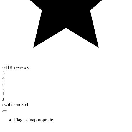
641K reviews
5
4
3
2
1
J
swiftstone854
Flag as inappropriate