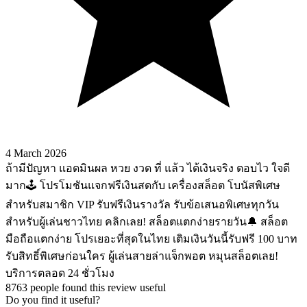
4 March 2026
ถ้ามีปัญหา แอดมินผล หวย งวด ที่ แล้ว ได้เงินจริง ตอบไว ใจดี
มาก🕹️ โปรโมชันแจกฟรีเงินสดกับ เครื่องสล็อต โบนัสพิเศษ
สำหรับสมาชิก VIP รับฟรีเงินรางวัล รับข้อเสนอพิเศษทุกวัน
สำหรับผู้เล่นชาวไทย คลิกเลย! สล็อตแตกง่ายรายวัน🔔 สล็อต
มือถือแตกง่าย โปรเยอะที่สุดในไทย เติมเงินวันนี้รับฟรี 100 บาท
รับสิทธิ์พิเศษก่อนใคร ผู้เล่นสายล่าแจ็กพอต หมุนสล็อตเลย!
บริการตลอด 24 ชั่วโมง
8763 people found this review useful
Do you find it useful?