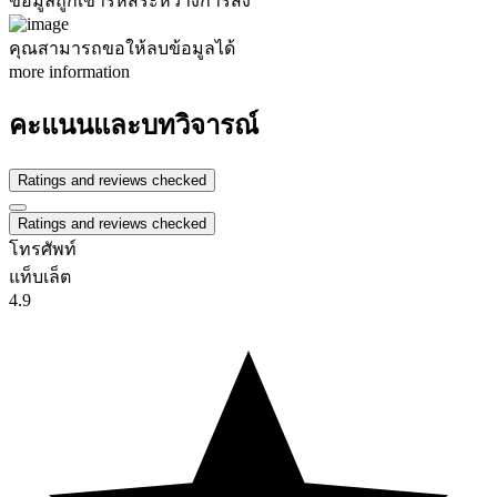
ข้อมูลถูกเข้ารหัสระหว่างการส่ง
คุณสามารถขอให้ลบข้อมูลได้
more information
คะแนนและบทวิจารณ์
Ratings and reviews checked
Ratings and reviews checked
โทรศัพท์
แท็บเล็ต
4.9