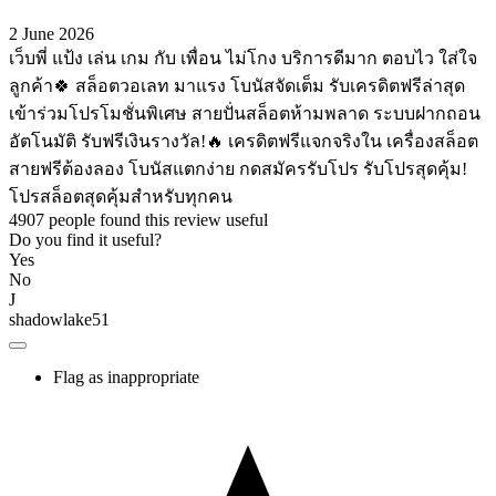
2 June 2026
เว็บพี่ แป้ง เล่น เกม กับ เพื่อน ไม่โกง บริการดีมาก ตอบไว ใส่ใจ
ลูกค้า🍀 สล็อตวอเลท มาแรง โบนัสจัดเต็ม รับเครดิตฟรีล่าสุด
เข้าร่วมโปรโมชั่นพิเศษ สายปั่นสล็อตห้ามพลาด ระบบฝากถอน
อัตโนมัติ รับฟรีเงินรางวัล!🔥 เครดิตฟรีแจกจริงใน เครื่องสล็อต
สายฟรีต้องลอง โบนัสแตกง่าย กดสมัครรับโปร รับโปรสุดคุ้ม!
โปรสล็อตสุดคุ้มสำหรับทุกคน
4907 people found this review useful
Do you find it useful?
Yes
No
J
shadowlake51
Flag as inappropriate