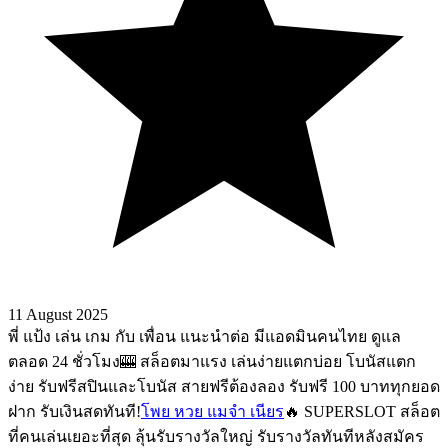
11 August 2025
พี่ แป้ง เล่น เกม กับ เพื่อน แนะนำต่อ มีแอดมินคนไทย ดูแล
ตลอด 24 ชั่วโมง🎰 สล็อตมาแรง เล่นง่ายแตกบ่อย โบนัสแตก
ง่าย รับฟรีสปินและโบนัส สายฟรีต้องลอง รับฟรี 100 บาททุกยอด
ฝาก รับเงินสดทันที!
โพย หวย แมจํา เนียร
🔥 SUPERSLOT สล็อต
ที่คนเล่นเยอะที่สุด ลุ้นรับรางวัลใหญ่ รับรางวัลทันทีหลังสมัคร