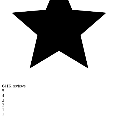
641K reviews
5
4
3
2
1
J