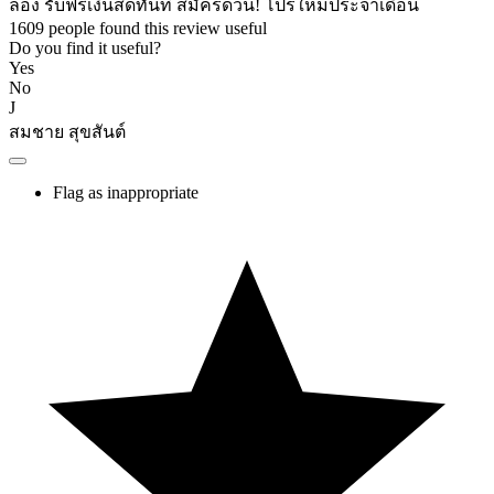
ลอง รับฟรีเงินสดทันที สมัครด่วน! โปรใหม่ประจำเดือน
1609 people found this review useful
Do you find it useful?
Yes
No
J
สมชาย สุขสันต์
Flag as inappropriate