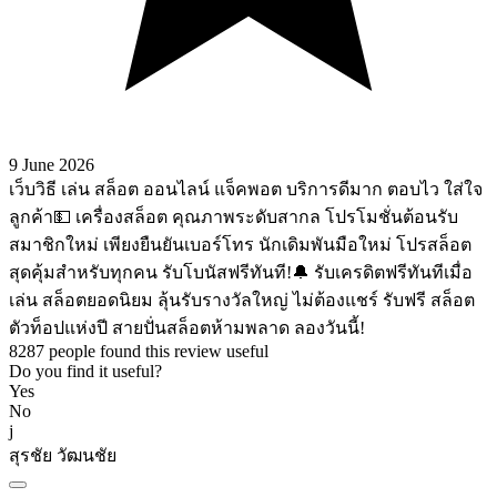
9 June 2026
เว็บวิธี เล่น สล็อต ออนไลน์ แจ็คพอต บริการดีมาก ตอบไว ใส่ใจ
ลูกค้า💵 เครื่องสล็อต คุณภาพระดับสากล โปรโมชั่นต้อนรับ
สมาชิกใหม่ เพียงยืนยันเบอร์โทร นักเดิมพันมือใหม่ โปรสล็อต
สุดคุ้มสำหรับทุกคน รับโบนัสฟรีทันที!🔔 รับเครดิตฟรีทันทีเมื่อ
เล่น สล็อตยอดนิยม ลุ้นรับรางวัลใหญ่ ไม่ต้องแชร์ รับฟรี สล็อต
ตัวท็อปแห่งปี สายปั่นสล็อตห้ามพลาด ลองวันนี้!
8287 people found this review useful
Do you find it useful?
Yes
No
j
สุรชัย วัฒนชัย