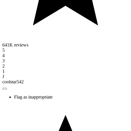
641K reviews
5
4
3
2
1
J
coolstar542
Flag as inappropriate