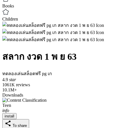
Books
Children
สลาก งวด 1 พ ย 63
ทดลองเล่นสล็อตฟรี pg เก
4.9
star
1061K reviews
10.1M+
Downloads
Teen
info
install
To share