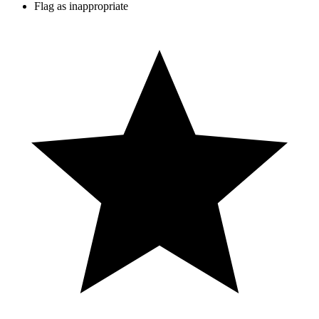
Flag as inappropriate