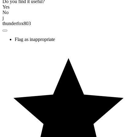
Do you find it useful?
Yes
No
j
thunderfox803
Flag as inappropriate