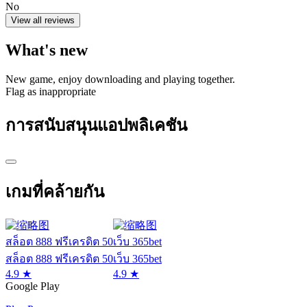
No
View all reviews
What's new
New game, enjoy downloading and playing together.
Flag as inappropriate
การสนับสนุนแอปพลิเคชัน
เกมที่คล้ายกัน
สล็อต 888 ฟรีเครดิต 50
เว็บ 365bet
สล็อต 888 ฟรีเครดิต 50
เว็บ 365bet
4.9 ★
4.9 ★
Google Play