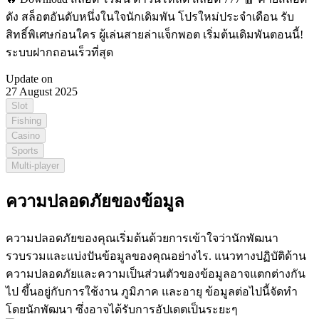
ดัง สล็อตอันดับหนึ่งในใจนักเดิมพัน โปรใหม่ประจำเดือน รับ
สิทธิ์พิเศษก่อนใคร ผู้เล่นสายล่าแจ็กพอต เริ่มต้นเดิมพันตอนนี้!
ระบบฝากถอนเร็วที่สุด
Update on
27 August 2025
Slot
Fishing
Casino
Sports
Multi-player
ความปลอดภัยของข้อมูล
ความปลอดภัยของคุณเริ่มต้นด้วยการเข้าใจว่านักพัฒนา
รวบรวมและแบ่งปันข้อมูลของคุณอย่างไร.
แนวทางปฏิบัติด้าน
ความปลอดภัยและความเป็นส่วนตัวของข้อมูลอาจแตกต่างกัน
ไป ขึ้นอยู่กับการใช้งาน ภูมิภาค และอายุ
ข้อมูลต่อไปนี้จัดทำ
โดยนักพัฒนา ซึ่งอาจได้รับการอัปเดตเป็นระยะๆ