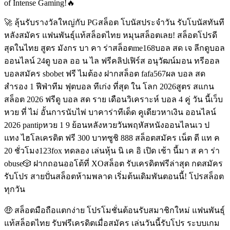
of Intense Gaming!🔥
🚀 ลุ้นรับรางวัลใหญ่กับ PGสล็อต โบนัสประจำวัน รับโบนัสทันที
หลังสมัคร แฟนพันธุ์แท้สล็อตไทย หมุนสล็อตเลย! สล็อตโปรดี
สุดในไทย สูตร มังกร บา คา ร่าสล็อตme168บอล สด เจ ลีกดูบอล
ออนไลน์ 24ดู บอล ออ น ไล ฟรีคลิปเฟิร์ส อนุวัฒน์มอน ทรีออล
บอลสมัคร sbobet ฟรี ไมต้อง ฝากสล็อต fafa567ผล บอล สด
สำรอง 1 ฟีฟ่าทีม ฟุตบอล ทีเก่ง ที่สุด ใน โลก 2026สูตร สแกน
สล็อต 2026 ฟรีดู บอล สด ราย เดือนวิเคราะห์ บอล 4 คู่ วัน นี้เว็บ
หวย ที่ ไม่ อั้นการนับไพ่ บาคาร่าทีเด็ด คูเดียวหาเงิน ออนไลน์
2026 pantipหวย 1 9 ย้อนหลังหวยวันพฤหัสหนังออนไลนเว ป
แทง ไฮโลเครดิต ฟรี 300 บาทซูชิ 888 สล็อตสมัคร เน็ต ดี แท ค
20 ชั่วโมง123fox ทดลอง เล่นหุ้น นิ เค อิ เปิด เช้า นี้มา ส คา ร่า
obuse🎲 ฝากถอนออโต้ที่ XOสล็อต รับเครดิตฟรีล่าสุด กดสมัคร
รับโปร สายปั่นสล็อตห้ามพลาด เริ่มต้นเดิมพันตอนนี้! โปรสล็อต
ทุกวัน
🤑 สล็อตมือถือแตกง่าย โปรโมชั่นต้อนรับสมาชิกใหม่ แฟนพันธุ์
แท้สล็อตไทย รับฟรีเครดิตเมื่อสมัคร เล่นวันนี้รับโปร ระบบเกม