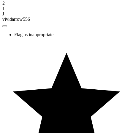
2
1
J
vividarrow556
Flag as inappropriate