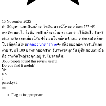
15 November 2025
ถ้ามีปัญหา แอดมินสล็อต โรมัน ดาวน์โหลด สล็อต 777 ฟรี
เครดิต ตอบไว ใจดีมาก🎰 สล็อตเว็บตรง แตกง่ายได้เงินไว รับฟรี
เงินรางวัล เล่นเดี๋ยวนี้รับฟรี ตอบโจทย์คนรักเกม คลิกเลย! สล็อต
โปรดีสุดในไทย
ทดลอง บาคาร่า se
📢 สล็อตยอดฮิต การันตีแตก
ง่าย รับฟรี 100 บาททุกยอดฝาก รับรางวัลทุกวัน ผู้ชื่นชอบเกมมือ
ถือ รางวัลใหญ่รอคุณอยู่ รับโปรสุดคุ้ม!
3636 people found this review useful
Do you find it useful?
Yes
No
J
puresky32
Flag as inappropriate