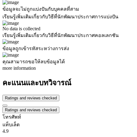
ข้อมูลจะไม่ถูกแบ่งปันกับบุคคลที่สาม
เรียนรู้เพิ่มเติมเกี่ยวกับวิธีที่นักพัฒนาประกาศการแบ่งปัน
No data is collected
เรียนรู้เพิ่มเติมเกี่ยวกับวิธีที่นักพัฒนาประกาศคอลเลกชัน
ข้อมูลถูกเข้ารหัสระหว่างการส่ง
คุณสามารถขอให้ลบข้อมูลได้
more information
คะแนนและบทวิจารณ์
Ratings and reviews checked
Ratings and reviews checked
โทรศัพท์
แท็บเล็ต
4.9