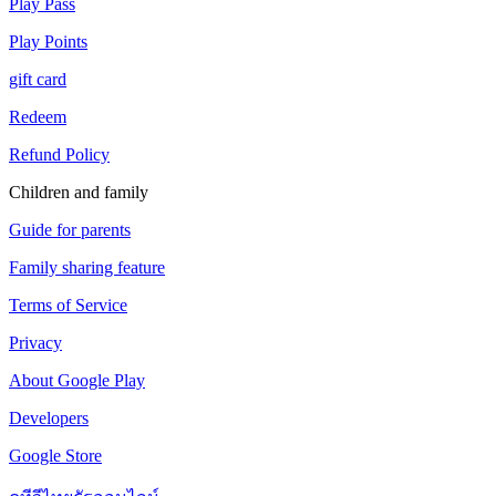
Play Pass
Play Points
gift card
Redeem
Refund Policy
Children and family
Guide for parents
Family sharing feature
Terms of Service
Privacy
About Google Play
Developers
Google Store