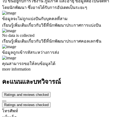
ไป ขึ้นอยู่กับการใช้งาน ภูมิภาค และอายุ
ข้อมูลต่อไปนี้จัดทำ
โดยนักพัฒนา ซึ่งอาจได้รับการอัปเดตเป็นระยะๆ
ข้อมูลจะไม่ถูกแบ่งปันกับบุคคลที่สาม
เรียนรู้เพิ่มเติมเกี่ยวกับวิธีที่นักพัฒนาประกาศการแบ่งปัน
No data is collected
เรียนรู้เพิ่มเติมเกี่ยวกับวิธีที่นักพัฒนาประกาศคอลเลกชัน
ข้อมูลถูกเข้ารหัสระหว่างการส่ง
คุณสามารถขอให้ลบข้อมูลได้
more information
คะแนนและบทวิจารณ์
Ratings and reviews checked
Ratings and reviews checked
โทรศัพท์