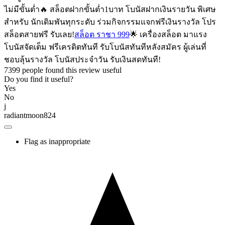
ไม่มีขั้นต่ำ🔥 สล็อตฝากขั้นต่ำ1บาท โบนัสฝากเงินรายวัน พิเศษ
สำหรับ นักเดิมพันทุกระดับ ร่วมกิจกรรมแจกฟรีเงินรางวัล โปร
สล็อตสายฟรี รับเลย!
สล็อต ราชา 999
🌟 เครื่องสล็อต มาแรง
โบนัสจัดเต็ม ฟรีเครดิตทันที รับโบนัสทันทีหลังสมัคร ผู้เล่นที่
ชอบลุ้นรางวัล โบนัสประจำวัน รับเงินสดทันที!
7399 people found this review useful
Do you find it useful?
Yes
No
j
radiantmoon824
Flag as inappropriate