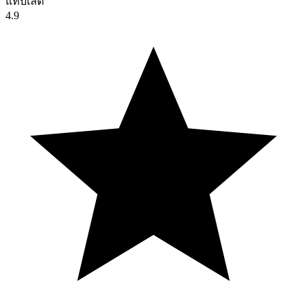
แท็บเล็ต
4.9