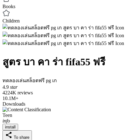
Books
Children
สูตร บา คา ร่า fifa55 ฟรี
ทดลองเล่นสล็อตฟรี pg เก
4.9
star
4224K reviews
10.1M+
Downloads
Teen
info
install
To share