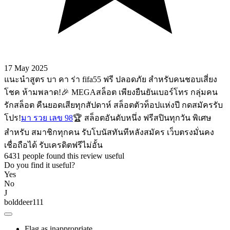
17 May 2025
แนะนำสูตร บา คา ร่า fifa55 ฟรี ปลอดภัย สำหรับคนชอบเสี่ยง
โชค ห้ามพลาด!🎉 MEGAสล็อต เพียงยืนยันเบอร์โทร กลุ่มคน
รักสล็อต คืนยอดเสียทุกสัปดาห์ สล็อตตัวท็อปแห่งปี กดสมัครรับ
โปร!
มา รวย เลข 98
🏆 สล็อตอันดับหนึ่ง ฟรีสปินทุกวัน พิเศษ
สำหรับ สมาชิกทุกคน รับโบนัสทันทีหลังสมัคร เว็บตรงมั่นคง
เชื่อถือได้ รับเครดิตฟรีไม่อั้น
6431 people found this review useful
Do you find it useful?
Yes
No
J
bolddeer111
Flag as inappropriate