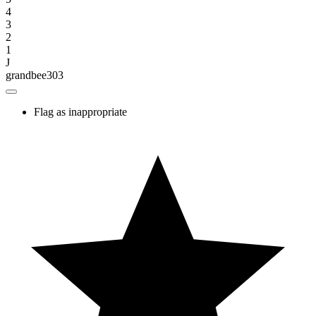
4
3
2
1
J
grandbee303
Flag as inappropriate