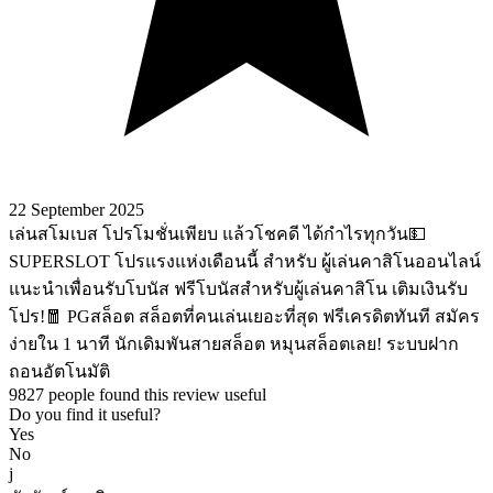
22 September 2025
เล่นสโมเบส โปรโมชั่นเพียบ แล้วโชคดี ได้กำไรทุกวัน💵
SUPERSLOT โปรแรงแห่งเดือนนี้ สำหรับ ผู้เล่นคาสิโนออนไลน์
แนะนำเพื่อนรับโบนัส ฟรีโบนัสสำหรับผู้เล่นคาสิโน เติมเงินรับ
โปร!🧧 PGสล็อต สล็อตที่คนเล่นเยอะที่สุด ฟรีเครดิตทันที สมัคร
ง่ายใน 1 นาที นักเดิมพันสายสล็อต หมุนสล็อตเลย! ระบบฝาก
ถอนอัตโนมัติ
9827 people found this review useful
Do you find it useful?
Yes
No
j