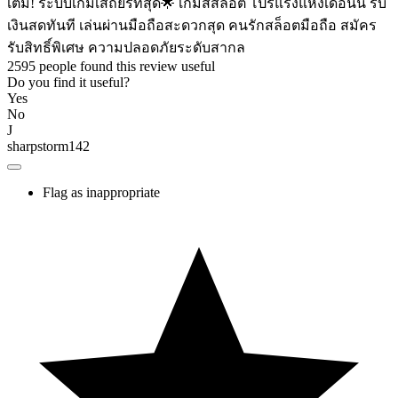
เต็ม! ระบบเกมเสถียรที่สุด🌟 เกมส์สล็อต โปรแรงแห่งเดือนนี้ รับ
เงินสดทันที เล่นผ่านมือถือสะดวกสุด คนรักสล็อตมือถือ สมัคร
รับสิทธิ์พิเศษ ความปลอดภัยระดับสากล
2595 people found this review useful
Do you find it useful?
Yes
No
J
sharpstorm142
Flag as inappropriate