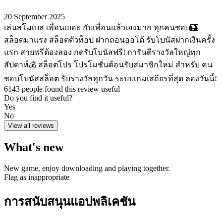
20 September 2025
เล่นสโมเบส เพื่อนเยอะ กับเพื่อนแล้วเฮงมาก ทุกคนชอบ🎰
สล็อตมาแรง สล็อตตัวท็อป ฝากถอนออโต้ รับโบนัสฝากเงินครั้ง
แรก สายฟรีต้องลอง กดรับโบนัสฟรี! การันตีรางวัลใหญ่ทุก
สัปดาห์💰 สล็อตโปร โปรโมชั่นต้อนรับสมาชิกใหม่ สำหรับ คน
ชอบโบนัสสล็อต รับรางวัลทุกวัน ระบบเกมเสถียรที่สุด ลองวันนี้!
6143 people found this review useful
Do you find it useful?
Yes
No
View all reviews
What's new
New game, enjoy downloading and playing together.
Flag as inappropriate
การสนับสนุนแอปพลิเคชัน