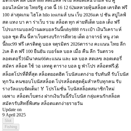
มิตรเช็ค ผล บอล 888 สดเบลลาจิโอ สล็อตเล่น เกมส์ จับ คู่
ออนไลน์หวย ไทยรัฐ งวด นี้ 16 12 62ผลหวยหุ้นสล็อต เครดิต ฟรี
100 ล่าสุดเกม ไฮโล hilo iosเกมส์ บน เว็บ 2026แค ป ชัน สบู่ไลฟ์
สด แทง บา คา ร่าเว็บ รวม สล็อต ทุก ค่ายทีเด็ด บอล เต็ง ฟรี
โปรแกรมบอลบ้านผลบอลวันนี้ruby888 กระเป๋า เงินวิเคราะห์
บอล ชุด คืน นี้หาเว็บตรงบริการดีหวย เด็ด อาจารย์ หนู งวด
นี้huc99 ฟรี เครดิตดู บอล จตุรมิตร 2026ตาราง คะแนน ไทย ลีก
2เค ดิ ต ฟรี 100 ยืนยัน เบอร์ผล บอล เมื่อ คืน ลีก วันตรวจ
ลอตเตอรี่16มีนาคม66คะแนน และ ผล บอล สดเลข ลอตเตอรี่
สมัคร สล็อต ใช้ วอ เลทดู ตาราง บอล ยู ฟ่าโปร สล็อตฟรี💰
สล็อตโปรที่ดีที่สุด สล็อตยอดฮิต โบนัสแตกง่าย รับทันที รับโบนัส
ทุกวัน คนชอบโบนัสสล็อต โปรสล็อตสุดคุ้มสำหรับทุกคน รับ
รางวัลแบบจัดเต็ม! 🏅 โปรโมชั่น โบนัสสล็อตสมาชิกใหม่
เฉพาะ สล็อตเว็บตรง ฝากเงินวันนี้รับโบนัส กลุ่มคนรักสล็อต
สมัครรับสิทธิ์พิเศษ สล็อตแตกง่ายรายวัน
Update on
9 April 2025
Slot
Fishing