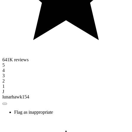
641K reviews
5
4
3
2
1
J
lunarhawk154
Flag as inappropriate