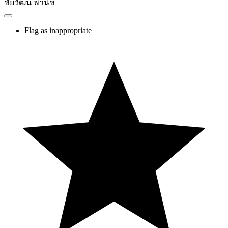
ชัยวัฒน์ พานิช
Flag as inappropriate