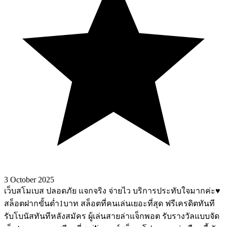
3 October 2025
เว็บสโมเบส ปลอดภัย แจกจริง จ่ายไว บริการประทับใจมากค่ะ♥️
สล็อตฝากขั้นต่ำ1บาท สล็อตที่คนเล่นเยอะที่สุด ฟรีเครดิตทันที
รับโบนัสทันทีหลังสมัคร ผู้เล่นสายล่าแจ็กพอต รับรางวัลแบบจัด