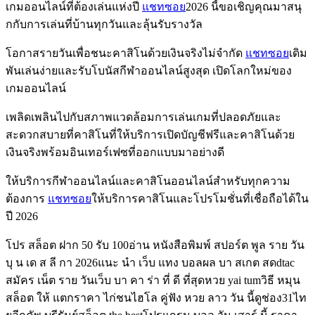
เกมออนไลน์ที่ต้องเล่นแห่งปี
แชทซอย
2026 นี้ขอเชิญคุณมาสนุ
กกับการเล่นที่บ้านทุกวันและลุ้นรับรางวัล
โอกาสรายวันเพื่อชนะคาสิโนด้วยเงินจริงไม่จำกัด
แชทซอย
เดิม
พันเล่นง่ายและรับโบนัสกีฬาออนไลน์สูงสุด เปิดโลกใหม่ของ
เกมออนไลน์
เพลิดเพลินไปกับสภาพแวดล้อมการเล่นเกมที่ปลอดภัยและ
สะดวกสบายที่คาสิโนที่ให้บริการเปิดบัญชีฟรีและคาสิโนด้วย
เงินจริงพร้อมอินเทอร์เฟซที่ออกแบบมาอย่างดี
ให้บริการกีฬาออนไลน์และคาสิโนออนไลน์สำหรับทุกความ
ต้องการ
แชทซอย
ให้บริการคาสิโนและโปรโมชั่นที่เชื่อถือได้ใน
ปี 2026
โปร สล็อต ฝาก 50 รับ 100อ่าน หนังสือพิมพ์ สปอร์ต พูล ราย วัน
บุ น เด ส ลี กา 2026แนะ นํา เว็บ แทง บอลผล บา สเกต สดdtac
สมัคร เน็ต ราย วันเว็บ บา คา ร่า ที่ ดี ที่สุดหวย yai tumวิธี หมุน
สล็อต ให้ แตกราคา ไก่ชนไฮโล คู่ฟัง หวย ลาว วัน นี้ดูช่อง31ไท