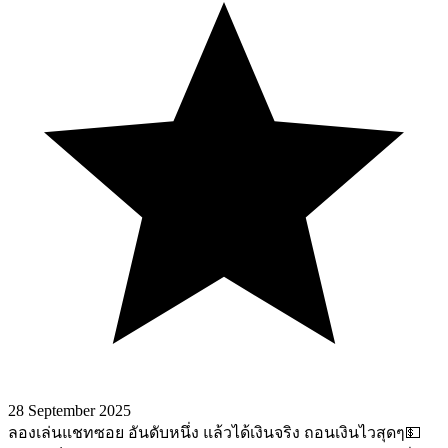
28 September 2025
ลองเล่นแชทซอย อันดับหนึ่ง แล้วได้เงินจริง ถอนเงินไวสุดๆ💵