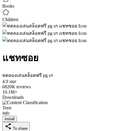
Books
Children
แชทซอย
ทดลองเล่นสล็อตฟรี pg เก
4.9
star
6820K reviews
10.1M+
Downloads
Teen
info
install
To share