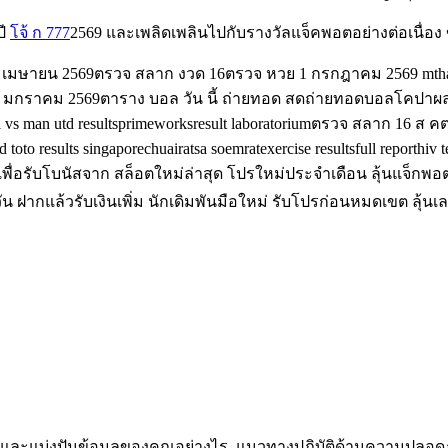
ปี
โจ้ ก 777
2569 และเพลิดเพลินไปกับรางวัลแจ็คพอตอย่างต่อเนื่อ
เตอรี่ 16 เมษายน 2569ตรวจ สลาก งวด 16ตรวจ หวย 1 กรกฎาคม 2569 m
าล 1 มกราคม 2569ตาราง บอล วัน นี้ ถ่ายทอด สดถ่ายทอดบอลโคปา
erpool vs man utd resultsprimeworksresult laboratoriumตรวจ สลาก
o results singaporechuairatsa soemratexercise resultsfull reporthiv tes
รสมาชิกเพื่อรับโบนัสจาก สล็อตใหม่ล่าสุด โปรใหม่ประจำเดือน ลุ้นแจ
ฝากแล้วรับเงินเพิ่ม นักเดิมพันมือใหม่ รับโปรก่อนหมดเขต ลุ้นเล
และแบ่งปันข้อมูลของคุณอย่างไร.
แนวทางปฏิบัติด้านความปลอดภั