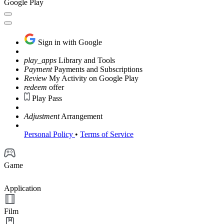
Google Play
Sign in with Google
play_apps
Library and Tools
Payment
Payments and Subscriptions
Review
My Activity on Google Play
redeem
offer
Play Pass
Adjustment
Arrangement
Personal Policy
•
Terms of Service
Game
Application
Film