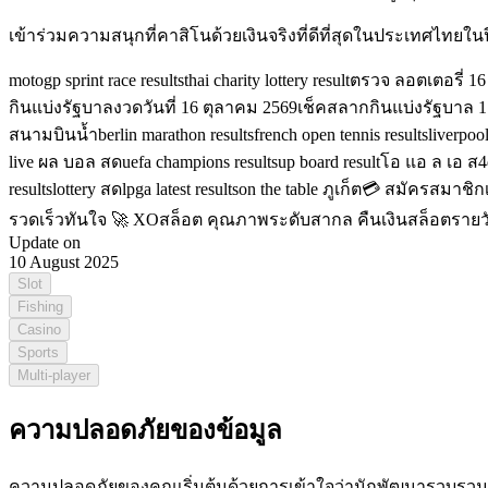
เข้าร่วมความสนุกที่คาสิโนด้วยเงินจริงที่ดีที่สุดในประเทศไทยใน
motogp sprint race resultsthai charity lottery resultตรวจ ลอต
กินแบ่งรัฐบาลงวดวันที่ 16 ตุลาคม 2569เช็คสลากกินแบ่งรัฐบ
สนามบินน้ำberlin marathon resultsfrench open tennis resultsliv
live ผล บอล สดuefa champions resultsup board resultโอ แอ ล เอ ส4d tot
resultslottery สดlpga latest resultson the table ภูเก็ต💳 สมัค
รวดเร็วทันใจ 🚀 XOสล็อต คุณภาพระดับสากล คืนเงินสล็อตรายวัน 
Update on
10 August 2025
Slot
Fishing
Casino
Sports
Multi-player
ความปลอดภัยของข้อมูล
ความปลอดภัยของคุณเริ่มต้นด้วยการเข้าใจว่านักพัฒนารวบรวม