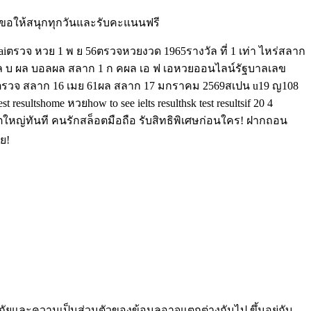
ง ขอให้สนุกทุกวันและรับคะแนนฟรี
thaiตรวจ หวย 1 พ ย 56ตรวจหวยงวด 1965รางวัล ที่ 1 เท่า ไหร่สลาก
ผล บ ผล บอลผล สลาก 1 ก คผล เอ ฟ เอหวยออนไลน์รัฐบาลเลข
 16 ส คตรวจ สลาก 16 เมย 61ผล สลาก 17 มกราคม 2569สเปน u19 ญ108
t resultshome หวยhow to see ielts resulthsk test resultsif 20 4
็กพอตใหญ่ทันที คนรักสล็อตมือถือ รับสิทธิพิเศษก่อนใคร! ฝากถอน
ย!
ยและความเป็นส่วนตัวของข้อมูลอาจแตกต่างกันไป ขึ้นอยู่กับ