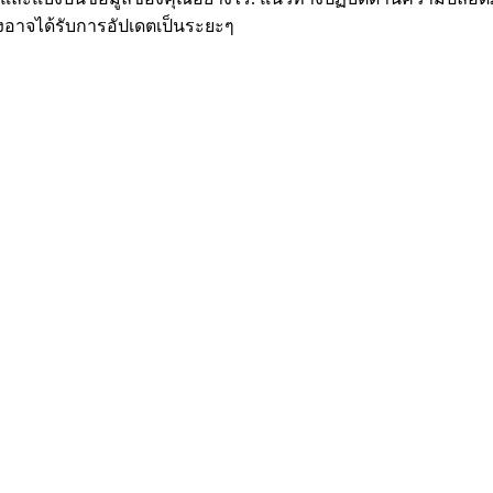
่งอาจได้รับการอัปเดตเป็นระยะๆ