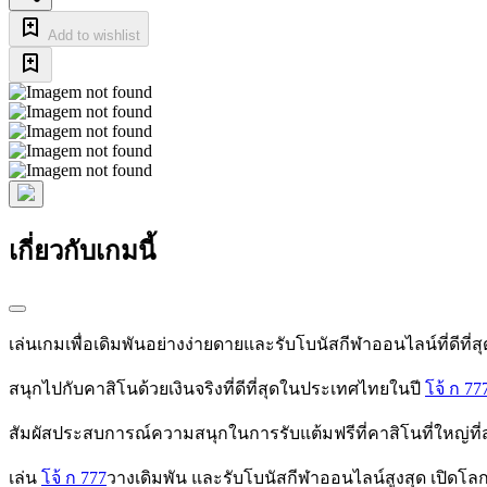
Add to wishlist
เกี่ยวกับเกมนี้
เล่นเกมเพื่อเดิมพันอย่างง่ายดายและรับโบนัสกีฬาออนไลน์ที่ดีที่ส
สนุกไปกับคาสิโนด้วยเงินจริงที่ดีที่สุดในประเทศไทยในปี
โจ้ ก 77
สัมผัสประสบการณ์ความสนุกในการรับแต้มฟรีที่คาสิโนที่ใหญ่ท
เล่น
โจ้ ก 777
วางเดิมพัน และรับโบนัสกีฬาออนไลน์สูงสุด เปิดโลก