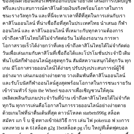
ของคุณด้วยอินเทอร์เฟซที่ออกแบบมาอย่างดี เสนอการเปิดบัญชี
ฟรีและประสบการณ์คาสิโนด้วยเงินจริงพร้อมโอกาสในการ
ชนะรางวัลทุกวัน และที่นี่จะหาเวลาที่ดีที่สุดในการเล่นกับเรา
คาสิโนออนไลน์ ที่น่าเชื่อถือที่สุดในประเทศไทย นำเสนอ กีฬา
ออนไลน์ และ คาสิโนออนไลน์ ที่เหมาะกับทุกความต้องการ
เข้าถึงคาสิโนไทยได้ไม่จำกัดต่อวัน ไม่ต้องรอนาน การหา
โอกาสรวยเร็วได้ง่ายกว่าที่เคย เข้าถึงคาสิโนไทยได้ไม่จำกัดต่อ
วันเพื่อเล่นเกมกับคาสิโนที่เชื่อถือได้และโปรโมชั่นประจำปี เดิม
พันโบนัสกีฬาออนไลน์สูงสุดทุกวัน สัมผัสความสนุกได้ทุกวัน ทุก
เกม มีโอกาสรวยออนไลน์ได้ง่ายๆ ปรับปรุงประสบการณ์ผู้ใช้
อย่างมาก เล่นเกมอย่างง่ายดาย วางเดิมพันที่คาสิโนออนไลน์
และรับโบนัสกีฬาออนไลน์สูงสุดพร้อมโอกาสในการชนะรายวัน
เข้าร่วมทัวร์ Spin the Wheel ของเราเพื่อเชิญชวนให้คุณ
เพลิดเพลินกับเกมประจำวันที่บ้าน เข้าถึงคาสิโนไทยได้ไม่จำกัด
ทุกวัน ทุกการเล่นคือโอกาสในการรวยออนไลน์อย่างง่ายดาย
ด้วยเกมไพ่ที่น่าตื่นเต้นที่สุด ดาวน์โหลด starbets996g สล็อต
สมัคร แก ร็ บ ฟู้ ดทางเข้าbk8วิธี การ เล่น ไพ่ pokerแอ ฟ xoการ
แทงหวย ม ค 61สล็อต g2g 1betสล็อต pg เว็บ ใหญ่ทีเด็ดฟุตบอล