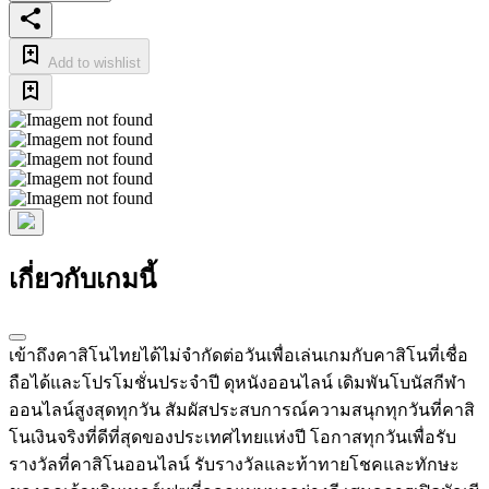
Add to wishlist
เกี่ยวกับเกมนี้
เข้าถึงคาสิโนไทยได้ไม่จำกัดต่อวันเพื่อเล่นเกมกับคาสิโนที่เชื่อ
ถือได้และโปรโมชั่นประจำปี ดุหนังออนไลน์ เดิมพันโบนัสกีฬา
ออนไลน์สูงสุดทุกวัน สัมผัสประสบการณ์ความสนุกทุกวันที่คาสิ
โนเงินจริงที่ดีที่สุดของประเทศไทยแห่งปี โอกาสทุกวันเพื่อรับ
รางวัลที่คาสิโนออนไลน์ รับรางวัลและท้าทายโชคและทักษะ