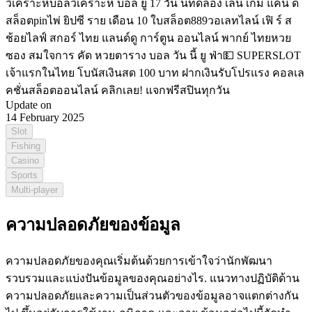
วิเคราะห์บอลวิเคราะห์ บอล ยู 17 วัน นี้ทดลอง เล่น เกม แคน ดี้
สล็อตpinไพ่ ยิปซี ราย เดือน 10 ใบสล็อต889วอเลทไลน์ เฟิ ร์ ส
ช้อยไลฟ์ สกอร์ ไทย แลนด์ดู การ์ตูน ออนไลน์ พากย์ ไทยหวย
ซอง สมใจการ คัด หวยตาราง บอล วัน นี้ ยู ฟ่า💵 SUPERSLOT
เจ้าแรกในไทย โบนัสเงินสด 100 บาท ฝากเงินรับโปรแรง คอลเล
คชั่นสล็อตออนไลน์ คลิกเลย! แจกฟรีสปินทุกวัน
Update on
14 February 2025
Slot
Fishing
Casino
Sports
Multi-player
ความปลอดภัยของข้อมูล
ความปลอดภัยของคุณเริ่มต้นด้วยการเข้าใจว่านักพัฒนา
รวบรวมและแบ่งปันข้อมูลของคุณอย่างไร.
แนวทางปฏิบัติด้าน
ความปลอดภัยและความเป็นส่วนตัวของข้อมูลอาจแตกต่างกัน