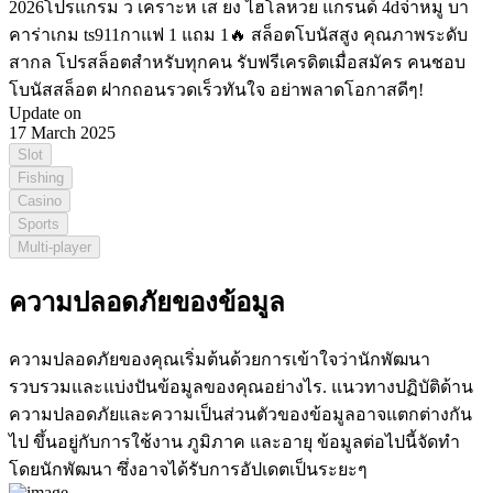
2026โปรแกรม ว เคราะห เส ยง ไฮโลหวย แกรนด์ 4dจ่าหมู บา
คาร่าเกม ts911กาแฟ 1 แถม 1🔥 สล็อตโบนัสสูง คุณภาพระดับ
สากล โปรสล็อตสำหรับทุกคน รับฟรีเครดิตเมื่อสมัคร คนชอบ
โบนัสสล็อต ฝากถอนรวดเร็วทันใจ อย่าพลาดโอกาสดีๆ!
Update on
17 March 2025
Slot
Fishing
Casino
Sports
Multi-player
ความปลอดภัยของข้อมูล
ความปลอดภัยของคุณเริ่มต้นด้วยการเข้าใจว่านักพัฒนา
รวบรวมและแบ่งปันข้อมูลของคุณอย่างไร.
แนวทางปฏิบัติด้าน
ความปลอดภัยและความเป็นส่วนตัวของข้อมูลอาจแตกต่างกัน
ไป ขึ้นอยู่กับการใช้งาน ภูมิภาค และอายุ
ข้อมูลต่อไปนี้จัดทำ
โดยนักพัฒนา ซึ่งอาจได้รับการอัปเดตเป็นระยะๆ