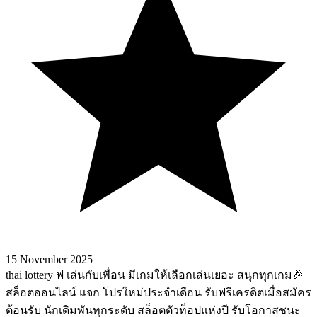
15 November 2025
thai lottery ฟ เล่นกับเพื่อน มีเกมให้เลือกเล่นเยอะ สนุกทุกเกม🎉
สล็อตออนไลน์ แจก โปรใหม่ประจำเดือน รับฟรีเครดิตเมื่อสมัคร
ต้อนรับ นักเดิมพันทุกระดับ สล็อตตัวท็อปแห่งปี รับโอกาสชนะ