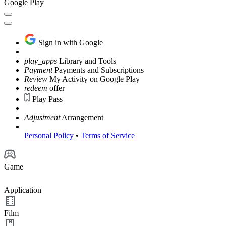
Google Play
Sign in with Google
play_apps
Library and Tools
Payment
Payments and Subscriptions
Review
My Activity on Google Play
redeem
offer
Play Pass
Adjustment
Arrangement
Personal Policy
•
Terms of Service
Game
Application
Film