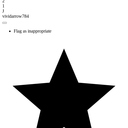
2
1
J
vividarrow784
Flag as inappropriate