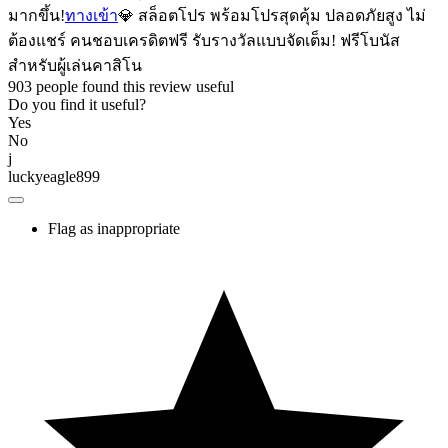
มากขึ้น!
ทางเข้า
💎 สล็อตโปร พร้อมโปรสุดคุ้ม ปลอดภัยสูง ไม่
ต้องแชร์ คนชอบเครดิตฟรี รับรางวัลแบบจัดเต็ม! ฟรีโบนัส
สำหรับผู้เล่นคาสิโน
903 people found this review useful
Do you find it useful?
Yes
No
j
luckyeagle899
Flag as inappropriate