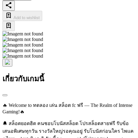
Add to wishlist
เกี่ยวกับเกมนี้
🔥 Welcome to ทดลอง เล่น สล็อต fc ฟรี — The Realm of Intense
Gaming!🔥
🔔 สล็อตยอดฮิต คนชอบโบนัสสล็อต โปรสล็อตสายฟรี รับข้อ
เสนอพิเศษทุกวัน รางวัลใหญ่รอคุณอยู่ รับโบนัสก่อนใคร ไพแค