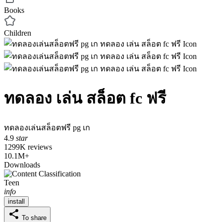
Books
Children
ทดลอง เล่น สล็อต fc ฟรี
ทดลองเล่นสล็อตฟรี pg เก
4.9
star
1299K reviews
10.1M+
Downloads
Teen
info
install
To share