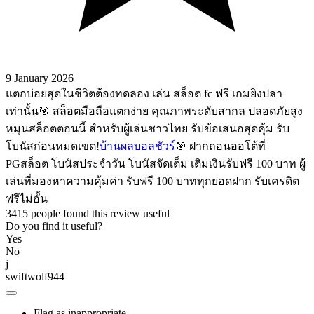
9 January 2026
แตกบ่อยสุดในชีวิตต้องทดลอง เล่น สล็อต fc ฟรี เกมยิงปลา
เท่านั้น🎯 สล็อตมือถือแตกง่าย คุณภาพระดับสากล ปลอดภัยสูง
หมุนสล็อตตอนนี้ สำหรับผู้เล่นชาวไทย รับข้อเสนอสุดคุ้ม รับ
โบนัสก่อนหมดเขต!
บ้านผลบอลชัวร์
🎯 ฝากถอนออโต้ที่
PGสล็อต โบนัสประจำวัน โบนัสจัดเต็ม เติมเงินรับฟรี 100 บาท ผู้
เล่นที่มองหาความคุ้มค่า รับฟรี 100 บาททุกยอดฝาก รับเครดิต
ฟรีไม่อั้น
3415 people found this review useful
Do you find it useful?
Yes
No
j
swiftwolf944
Flag as inappropriate