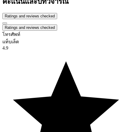
คะแนนและบทวิจารณ์
Ratings and reviews checked
Ratings and reviews checked
โทรศัพท์
แท็บเล็ต
4.9