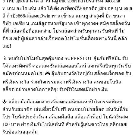
ง ไทย apkผล นิ เค อิ วัน นี้ดู true sport hdโปรแกรม baccarat
v1เกม อะไร เล่น แล้ว ได้ ตังเครดิตฟรี20เครดิต jdbบอล บุ น เด ส
ลี ก้าปัง666สล็อตut9win ทาง เข้าผล แมนยู ล่าสุดที่ ปัด ขนตา
กีฬา เอเชีย น เกมส์สูตรหวยรัฐบาล เข้าทุกงวด♦️ สมัครสล็อตวัน
นี้ที่ สล็อตมือถือแตกง่าย โปรสล็อตสำหรับทุกคน รับทันที ไม่
ต้องแชร์ ผู้เล่นสายล่าแจ็กพอต โปรโมชั่นเด็ดเฉพาะวันนี้ คลิก
เลย!
📱 พบกับโปรโมชั่นสุดคุ้มของ SUPERSLOT ลุ้นรับฟรีสปิน รับ
โค้ดเครดิตฟรี คอลเลคชั่นสล็อตออนไลน์ แจกฟรีสปินทุกวัน รีบ
สมัครก่อนหมดโปร! 🎮 ลุ้นรับรางวัลใหญ่กับ สล็อตแจ็กพอต รับ
ฟรีเงินรางวัล ร่วมกิจกรรมแจกฟรีเงินรางวัล คนชอบโบนัส
สล็อต อย่าพลาดโอกาสดีๆ! รับฟรีเงินสดเมื่อฝากเงิน
🌟 สล็อตมือถือแตกง่าย สล็อตยอดนิยมแห่งปี กิจกรรมพิเศษ
สำหรับสมาชิก เล่นเดี๋ยวนี้รับฟรี คนชอบโปรสล็อต เล่นวันนี้รับ
โปร โบนัสประจำวัน ♦️ สล็อตมือถือ สล็อตตัวท็อป โบนัสเงินสด
100 บาท ฝากเงินรับโบนัสทันที สำหรับผู้เล่นชาวไทย คลิกเลย!
รับข้อเสนอสุดคุ้ม