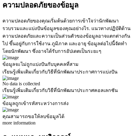
ความปลอดภัยของข้อมูล
ความปลอดภัยของคุณเริ่มต้นด้วยการเข้าใจว่านักพัฒนา
รวบรวมและแบ่งปันข้อมูลของคุณอย่างไร.
แนวทางปฏิบัติด้าน
ความปลอดภัยและความเป็นส่วนตัวของข้อมูลอาจแตกต่างกัน
ไป ขึ้นอยู่กับการใช้งาน ภูมิภาค และอายุ
ข้อมูลต่อไปนี้จัดทำ
โดยนักพัฒนา ซึ่งอาจได้รับการอัปเดตเป็นระยะๆ
ข้อมูลจะไม่ถูกแบ่งปันกับบุคคลที่สาม
เรียนรู้เพิ่มเติมเกี่ยวกับวิธีที่นักพัฒนาประกาศการแบ่งปัน
No data is collected
เรียนรู้เพิ่มเติมเกี่ยวกับวิธีที่นักพัฒนาประกาศคอลเลกชัน
ข้อมูลถูกเข้ารหัสระหว่างการส่ง
คุณสามารถขอให้ลบข้อมูลได้
more information