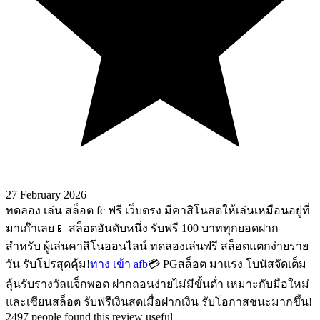
27 February 2026
ทดลอง เล่น สล็อต fc ฟรี เว็บตรง มีคาสิโนสดให้เล่นเหมือนอยู่ที่
มาเก๊าเลย📱 สล็อตอันดับหนึ่ง รับฟรี 100 บาททุกยอดฝาก
สำหรับ ผู้เล่นคาสิโนออนไลน์ ทดลองเล่นฟรี สล็อตแตกง่ายราย
วัน รับโปรสุดคุ้ม!
ทาง เข้า afb
💳 PGสล็อต มาแรง โบนัสจัดเต็ม
ลุ้นรับรางวัลแจ็กพอต ฝากถอนง่ายไม่มีขั้นต่ำ เหมาะกับมือใหม่
และเซียนสล็อต รับฟรีเงินสดเมื่อฝากเงิน รับโอกาสชนะมากขึ้น!
2497 people found this review useful