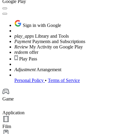
Google Play
Sign in with Google
play_apps
Library and Tools
Payment
Payments and Subscriptions
Review
My Activity on Google Play
redeem
offer
Play Pass
Adjustment
Arrangement
Personal Policy
•
Terms of Service
Game
Application
Film