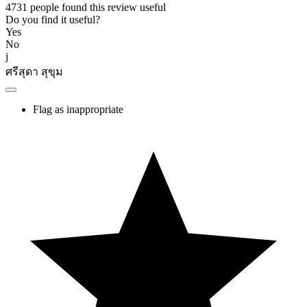
4731 people found this review useful
Do you find it useful?
Yes
No
j
ศรีสุดา สุขุม
Flag as inappropriate