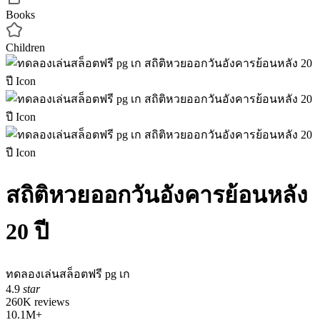
Books
Children
สถิติหวยออกวันอังคารย้อนหลัง
20 ปี
ทดลองเล่นสล็อตฟรี pg เก
4.9
star
260K reviews
10.1M+