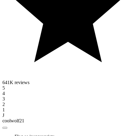
641K reviews
5
4
3
2
1
J
coolwolf21