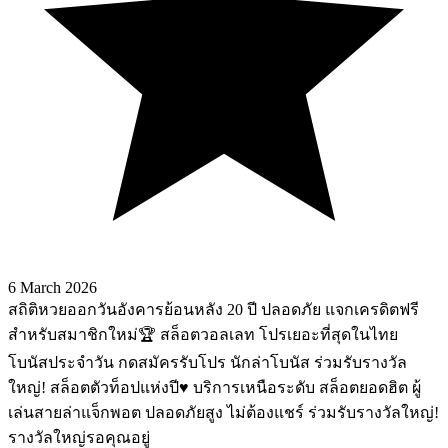
6 March 2026
สถิติหวยออกวันอังคารย้อนหลัง 20 ปี ปลอดภัย แจกเครดิตฟรี
สำหรับสมาชิกใหม่🏆 สล็อตวอลเลท โปรเยอะที่สุดในไทย
โบนัสประจำวัน กดสมัครรับโปร นักล่าโบนัส ร่วมรับรางวัล
ใหญ่! สล็อตตัวท็อปแห่งปี♥️ บริการเหนือระดับ สล็อตยอดฮิต ผู้
เล่นสายล่าแจ็กพอต ปลอดภัยสูง ไม่ต้องแชร์ ร่วมรับรางวัลใหญ่!
รางวัลใหญ่รอคุณอยู่