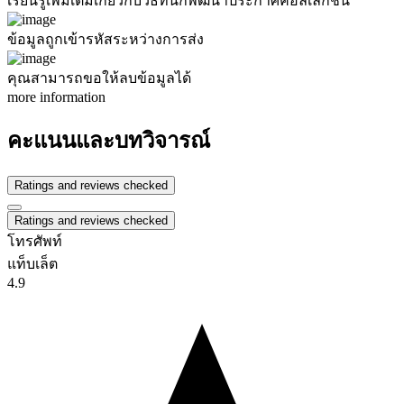
เรียนรู้เพิ่มเติมเกี่ยวกับวิธีที่นักพัฒนาประกาศคอลเลกชัน
ข้อมูลถูกเข้ารหัสระหว่างการส่ง
คุณสามารถขอให้ลบข้อมูลได้
more information
คะแนนและบทวิจารณ์
Ratings and reviews checked
Ratings and reviews checked
โทรศัพท์
แท็บเล็ต
4.9