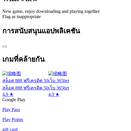
New game, enjoy downloading and playing together.
Flag as inappropriate
การสนับสนุนแอปพลิเคชัน
เกมที่คล้ายกัน
สล็อต 888 ฟรีเครดิต 50
เว็บ 365bet
สล็อต 888 ฟรีเครดิต 50
เว็บ 365bet
4.9 ★
4.9 ★
Google Play
Play Pass
Play Points
gift card