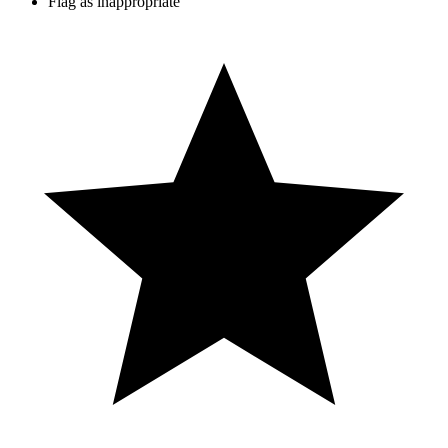
Flag as inappropriate