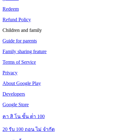
Redeem
Refund Policy
Children and family
Guide for parents
Family sharing feature
Terms of Service
Privacy
About Google Play
Developers
Google Store
คา สิ โน ขั้น ต่ํา 100
20 รับ 100 ถอน ไม่ จำกัด