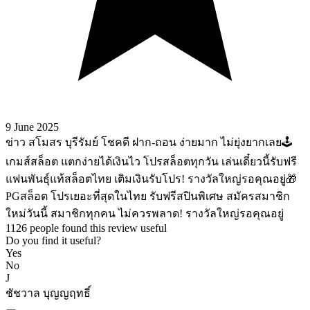
9 June 2025
ข่าว สโมสร บุรีรัมย์ โชคดี ฝาก-ถอน ง่ายมาก ไม่ยุ่งยากเลย🕹️
เกมส์สล็อต แตกง่ายได้เงินไว โปรสล็อตทุกวัน เล่นเดี๋ยวนี้รับฟรี
แฟนพันธุ์แท้สล็อตไทย เติมเงินรับโปร! รางวัลใหญ่รอคุณอยู่🎁
PGสล็อต โปรเยอะที่สุดในไทย รับฟรีสปินพิเศษ สมัครสมาชิก
ใหม่วันนี้ สมาชิกทุกคน ไม่ควรพลาด! รางวัลใหญ่รอคุณอยู่
1126 people found this review useful
Do you find it useful?
Yes
No
J
ชัชวาล บุญญฤทธิ์