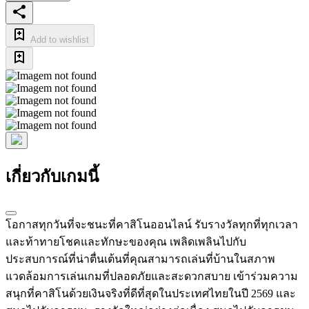
Add to wishlist
เกี่ยวกับเกมนี้
โอกาสทุกวันที่จะชนะที่คาสิโนออนไลน์ รับรางวัลทุกที่ทุกเวลา
และท้าทายโชคและทักษะของคุณ เพลิดเพลินไปกับ
ประสบการณ์ที่น่าตื่นเต้นที่คุณสามารถเล่นที่บ้านในสภาพ
แวดล้อมการเล่นเกมที่ปลอดภัยและสะดวกสบาย เข้าร่วมความ
สนุกที่คาสิโนด้วยเงินจริงที่ดีที่สุดในประเทศไทยในปี 2569 และ