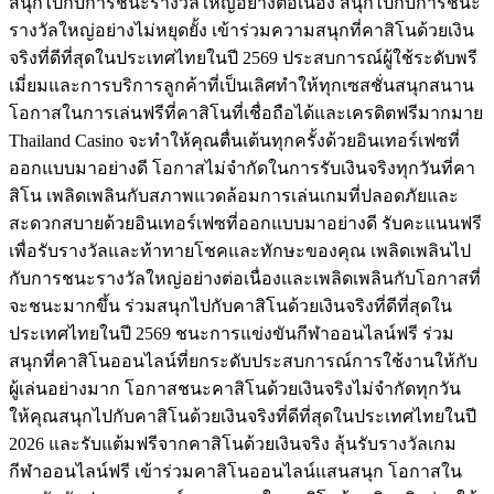
สนุกไปกับการชนะรางวัลใหญ่อย่างต่อเนื่อง สนุกไปกับการชนะ
รางวัลใหญ่อย่างไม่หยุดยั้ง เข้าร่วมความสนุกที่คาสิโนด้วยเงิน
จริงที่ดีที่สุดในประเทศไทยในปี 2569 ประสบการณ์ผู้ใช้ระดับพรี
เมี่ยมและการบริการลูกค้าที่เป็นเลิศทำให้ทุกเซสชั่นสนุกสนาน
โอกาสในการเล่นฟรีที่คาสิโนที่เชื่อถือได้และเครดิตฟรีมากมาย
Thailand Casino จะทำให้คุณตื่นเต้นทุกครั้งด้วยอินเทอร์เฟซที่
ออกแบบมาอย่างดี โอกาสไม่จำกัดในการรับเงินจริงทุกวันที่คา
สิโน เพลิดเพลินกับสภาพแวดล้อมการเล่นเกมที่ปลอดภัยและ
สะดวกสบายด้วยอินเทอร์เฟซที่ออกแบบมาอย่างดี รับคะแนนฟรี
เพื่อรับรางวัลและท้าทายโชคและทักษะของคุณ เพลิดเพลินไป
กับการชนะรางวัลใหญ่อย่างต่อเนื่องและเพลิดเพลินกับโอกาสที่
จะชนะมากขึ้น ร่วมสนุกไปกับคาสิโนด้วยเงินจริงที่ดีที่สุดใน
ประเทศไทยในปี 2569 ชนะการแข่งขันกีฬาออนไลน์ฟรี ร่วม
สนุกที่คาสิโนออนไลน์ที่ยกระดับประสบการณ์การใช้งานให้กับ
ผู้เล่นอย่างมาก โอกาสชนะคาสิโนด้วยเงินจริงไม่จำกัดทุกวัน
ให้คุณสนุกไปกับคาสิโนด้วยเงินจริงที่ดีที่สุดในประเทศไทยในปี
2026 และรับแต้มฟรีจากคาสิโนด้วยเงินจริง ลุ้นรับรางวัลเกม
กีฬาออนไลน์ฟรี เข้าร่วมคาสิโนออนไลน์แสนสนุก โอกาสใน