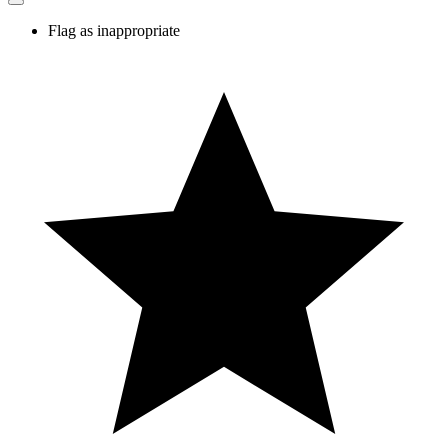
Flag as inappropriate