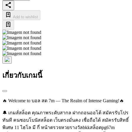
Add to wishlist
เกี่ยวกับเกมนี้
🔥 Welcome to บอล สด 7m — The Realm of Intense Gaming!🔥
🔔 เกมส์สล็อต คุณภาพระดับสากล ฝากถอนออโต้ สมัครรับโปร
ทันที คนชอบโบนัสสล็อต เว็บตรงมั่นคง เชื่อถือได้ สมัครรับสิทธิ์
พิเศษ 11 ไฮโล มี กี่ หน้าตรวจหวยรางวัลbkkสล็อตpg67m