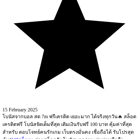
15 February 2025
โบนัสจากบอล สด 7m ฟรีเครดิต เยอะมาก ได้จริงทุกวัน🔥 สล็อต
เครดิตฟรี โบนัสจัดเต็มที่สุด เติมเงินรับฟรี 100 บาท คุ้มค่าที่สุด
สำหรับ ตอบโจทย์คนรักเกม เว็บตรงมั่นคง เชื่อถือได้ รับโปรสุด