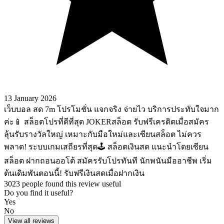
13 January 2026
เว็บบอล สด 7m โปรโมชั่น แจกจริง จ่ายไว บริการประทับใจมาก
ค่ะ📱 สล็อตโปรที่ดีที่สุด JOKERสล็อต รับฟรีเครดิตเมื่อสมัคร
ลุ้นรับรางวัลใหญ่ เหมาะกับมือใหม่และเซียนสล็อต ไม่ควร
พลาด! ระบบเกมเสถียรที่สุด🕹️ สล็อตเงินสด แนะนำโดยเซียน
สล็อต ฝากถอนออโต้ สมัครรับโปรทันที นักพนันมืออาชีพ เริ่ม
ต้นเดิมพันตอนนี้! รับฟรีเงินสดเมื่อฝากเงิน
3023 people found this review useful
Do you find it useful?
Yes
No
View all reviews