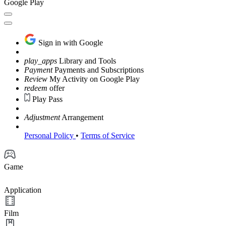
Google Play
Sign in with Google
play_apps
Library and Tools
Payment
Payments and Subscriptions
Review
My Activity on Google Play
redeem
offer
Play Pass
Adjustment
Arrangement
Personal Policy
•
Terms of Service
Game
Application
Film