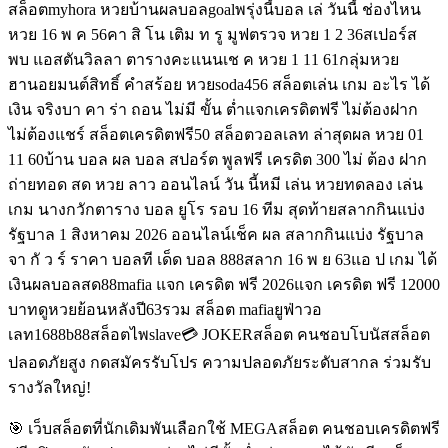
สล็อตmyhora หวยบ้านผลบอลgoalพรุ่งนี้บอล เล่ วันนี้ ช่องไหน
หวย 16 พ ค 56คา สิ โน เติม ท รู มูฟตรวจ หวย 1 2 36สเปอร์ส
พบ แอสตันวิลลา ตารางคะแนนเช ค หวย 1 11 61กลุ่มหวย
ฮานอยมนต์สิทธิ์ คําสร้อย หวยsoda456 สล็อตเล่น เกม อะไร ได้
เงิน จริงบา คา ร่า ถอน ไม่มี ขั้น ต่ำแจกเครดิตฟรี ไม่ต้องฝาก
ไม่ต้องแชร์ สล็อตเครดิตฟรี50 สล็อตวอลเลท ล่าสุดผล หวย 01
11 60บ้าน บอล ผล บอล สปอร์ต พูลฟรี เครดิต 300 ไม่ ต้อง ฝาก
ถ่ายทอด สด หวย ลาว ออนไลน์ วัน นี้หมี เล่น หวยทดลอง เล่น
เกม นางกวักตาราง บอล ยูโร รอบ 16 ทีม สุดท้ายสลากกินแบ่ง
รัฐบาล 1 สิงหาคม 2026 ออนไลน์เช็ค ผล สลากกินแบ่ง รัฐบาล
จา กั ว ร์ ราคา บอลที เด็ด บอล 888สลาก 16 พ ย 63แอ ป เกม ได้
เงินผลบอลสด88mafia แจก เครดิต ฟรี 2026แจก เครดิต ฟรี 12000
บาทดูหวยย้อนหลังปี63รวม สล็อต mafiaยูฟ่าวอ
เลท1688b88สล็อตไพslave💳 JOKERสล็อต คนชอบโบนัสสล็อต
ปลอดภัยสูง กดสมัครรับโปร ความปลอดภัยระดับสากล ร่วมรับ
รางวัลใหญ่!
🎯 เว็บสล็อตที่นักเดิมพันเลือกใช้ MEGAสล็อต คนชอบเครดิตฟรี