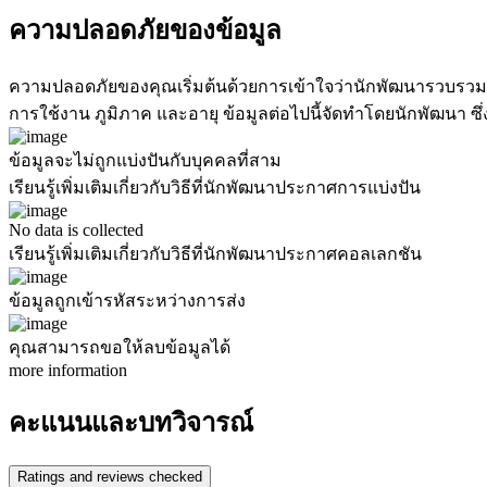
ความปลอดภัยของข้อมูล
ความปลอดภัยของคุณเริ่มต้นด้วยการเข้าใจว่านักพัฒนารวบรวม
การใช้งาน ภูมิภาค และอายุ
ข้อมูลต่อไปนี้จัดทำโดยนักพัฒนา ซึ
ข้อมูลจะไม่ถูกแบ่งปันกับบุคคลที่สาม
เรียนรู้เพิ่มเติมเกี่ยวกับวิธีที่นักพัฒนาประกาศการแบ่งปัน
No data is collected
เรียนรู้เพิ่มเติมเกี่ยวกับวิธีที่นักพัฒนาประกาศคอลเลกชัน
ข้อมูลถูกเข้ารหัสระหว่างการส่ง
คุณสามารถขอให้ลบข้อมูลได้
more information
คะแนนและบทวิจารณ์
Ratings and reviews checked