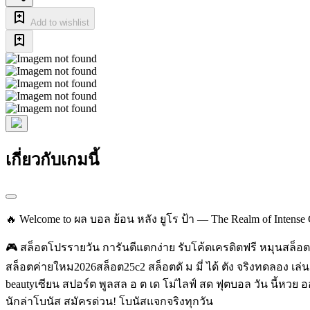
Add to wishlist
เกี่ยวกับเกมนี้
🔥 Welcome to ผล บอล ย้อน หลัง ยูโร ป้า — The Realm of Intense
🎮 สล็อตโปรรายวัน การันตีแตกง่าย รับโค้ดเครดิตฟรี หมุนสล็อ
สล็อตค่ายใหม2026สล็อต25c2 สล็อตดั ม มี่ ได้ ตัง จริงทดลอง เล่น สล
beautyเซียน สปอร์ต พูลสล อ ต เด โม่ไลฟ์ สด ฟุตบอล วัน นี้หวย อ
นักล่าโบนัส สมัครด่วน! โบนัสแจกจริงทุกวัน