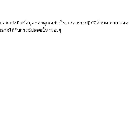
และแบ่งปันข้อมูลของคุณอย่างไร.
แนวทางปฏิบัติด้านความปลอดภั
่งอาจได้รับการอัปเดตเป็นระยะๆ