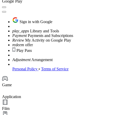
Google Play
Sign in with Google
play_apps
Library and Tools
Payment
Payments and Subscriptions
Review
My Activity on Google Play
redeem
offer
Play Pass
Adjustment
Arrangement
Personal Policy
•
Terms of Service
Game
Application
Film