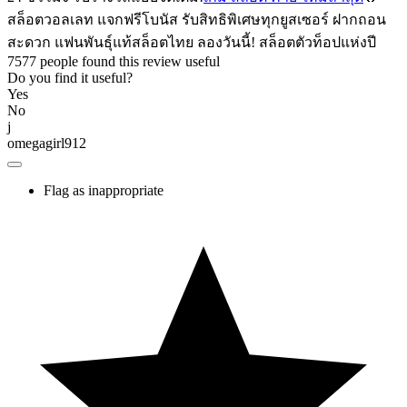
สล็อตวอลเลท แจกฟรีโบนัส รับสิทธิพิเศษทุกยูสเซอร์ ฝากถอน
สะดวก แฟนพันธุ์แท้สล็อตไทย ลองวันนี้! สล็อตตัวท็อปแห่งปี
7577 people found this review useful
Do you find it useful?
Yes
No
j
omegagirl912
Flag as inappropriate