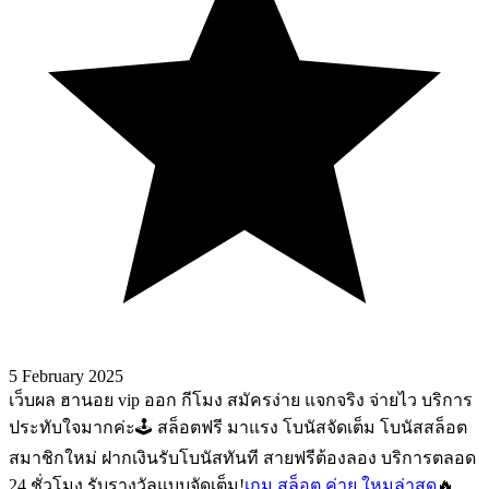
5 February 2025
เว็บผล ฮานอย vip ออก กีโมง สมัครง่าย แจกจริง จ่ายไว บริการ
ประทับใจมากค่ะ🕹️ สล็อตฟรี มาแรง โบนัสจัดเต็ม โบนัสสล็อต
สมาชิกใหม่ ฝากเงินรับโบนัสทันที สายฟรีต้องลอง บริการตลอด
24 ชั่วโมง รับรางวัลแบบจัดเต็ม!
เกม สล็อต ค่าย ใหมล่าสุด
🔥