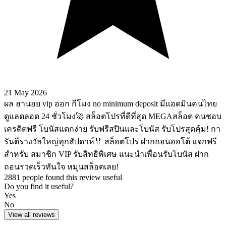
21 May 2026
ผล ฮานอย vip ออก กีโมง no minimum deposit มีแอดมินคนไทย
ดูแลตลอด 24 ชั่วโมง🚀 สล็อตโปรที่ดีที่สุด MEGAสล็อต คนชอบ
เครดิตฟรี โบนัสแตกง่าย รับฟรีสปินและโบนัส รับโปรสุดคุ้ม! กา
รันตีรางวัลใหญ่ทุกสัปดาห์🏅 สล็อตโปร ฝากถอนออโต้ แจกฟรี
สำหรับ สมาชิก VIP รับสิทธิพิเศษ แนะนำเพื่อนรับโบนัส ฝาก
ถอนรวดเร็วทันใจ หมุนสล็อตเลย!
2881 people found this review useful
Do you find it useful?
Yes
No
View all reviews