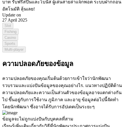
บาท รับฟรีสปินและโบนัส ผู้เล่นสายล่าแจ็กพอต ระบบฝากถอน
อัตโนมัติ ลุ้นเลย!
Update on
27 April 2025
Slot
Fishing
Casino
Sports
Multi-player
ความปลอดภัยของข้อมูล
ความปลอดภัยของคุณเริ่มต้นด้วยการเข้าใจว่านักพัฒนา
รวบรวมและแบ่งปันข้อมูลของคุณอย่างไร.
แนวทางปฏิบัติด้าน
ความปลอดภัยและความเป็นส่วนตัวของข้อมูลอาจแตกต่างกัน
ไป ขึ้นอยู่กับการใช้งาน ภูมิภาค และอายุ
ข้อมูลต่อไปนี้จัดทำ
โดยนักพัฒนา ซึ่งอาจได้รับการอัปเดตเป็นระยะๆ
ข้อมูลจะไม่ถูกแบ่งปันกับบุคคลที่สาม
เรียนรู้เพิ่มเติมเกี่ยวกับวิธีที่นักพัฒนาประกาศการแบ่งปัน