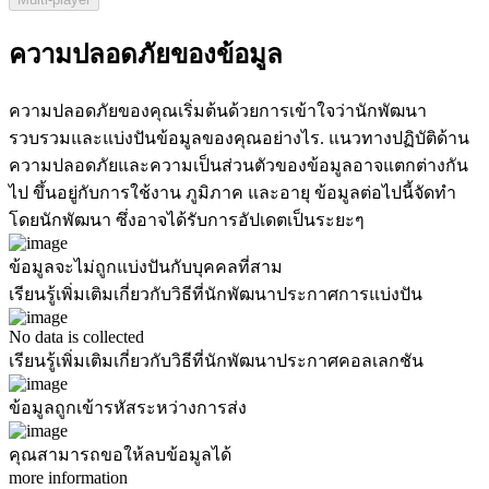
ความปลอดภัยของข้อมูล
ความปลอดภัยของคุณเริ่มต้นด้วยการเข้าใจว่านักพัฒนา
รวบรวมและแบ่งปันข้อมูลของคุณอย่างไร.
แนวทางปฏิบัติด้าน
ความปลอดภัยและความเป็นส่วนตัวของข้อมูลอาจแตกต่างกัน
ไป ขึ้นอยู่กับการใช้งาน ภูมิภาค และอายุ
ข้อมูลต่อไปนี้จัดทำ
โดยนักพัฒนา ซึ่งอาจได้รับการอัปเดตเป็นระยะๆ
ข้อมูลจะไม่ถูกแบ่งปันกับบุคคลที่สาม
เรียนรู้เพิ่มเติมเกี่ยวกับวิธีที่นักพัฒนาประกาศการแบ่งปัน
No data is collected
เรียนรู้เพิ่มเติมเกี่ยวกับวิธีที่นักพัฒนาประกาศคอลเลกชัน
ข้อมูลถูกเข้ารหัสระหว่างการส่ง
คุณสามารถขอให้ลบข้อมูลได้
more information