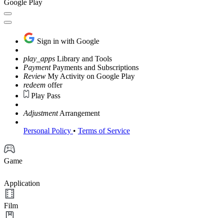
Google Play
Sign in with Google
play_apps
Library and Tools
Payment
Payments and Subscriptions
Review
My Activity on Google Play
redeem
offer
Play Pass
Adjustment
Arrangement
Personal Policy
•
Terms of Service
Game
Application
Film