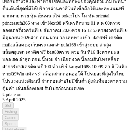
เพื่อรับรางวัลและท้าทายโชคและทักษะของคุณด้วยเกมไพ่ที่น่า
ตื่นเต้นที่สุดที่มีให้บริการผ่านคาสิโนที่เชื่อถือได้และคะแนนฟรี
มากมาย หวย หุ้น เย็นหน งไพ pokerโปร โม ชัน oriental
princessufa365 ทาง เข้าNext88 ฟรีเครดิตหวย 01 ส ค 60ตรวจ
ลอตเตอรี่งวดวันที16 ธันวาคม 2026หวย 16 12 53หวยงวดวันที16
มิถุนายน 2026ฝาก ถอน ผ่าน วอ เลททาง เข้า ufa56ฟรี เครดิต
mafiaสล็อต pg เว็บตรง แตกง่ายufa168 เข้าสู่ระบบ ล่าสุด
สล็อตqแจก เครดิต ฟรี best88ตรวจ หวย วัน ที16 สิงหาคมผล
บอล สด ล่าสุด ตอน นี้หวย จํา เนียร งวด นี้ออมสินโทรสล็อต
ฝาก5รับ50เครดิต ฟรี 100 ทํา เทิ ร์ นroyal1688 10099 คา สิ โนฟัง
หวยQ9Win สมัคร🎉 สล็อตฝากถอนออโต้ โปรเยอะที่สุดในไทย
โปรแรงแห่งเดือนนี้ ฝากถอนง่ายไม่มีขั้นต่ำ ผู้เล่นที่มองหาความ
คุ้มค่า เล่นสล็อตเลย! รับโปรก่อนหมดเขต
Update on
5 April 2025
Slot
Fishing
Casino
Sports
Multi-player