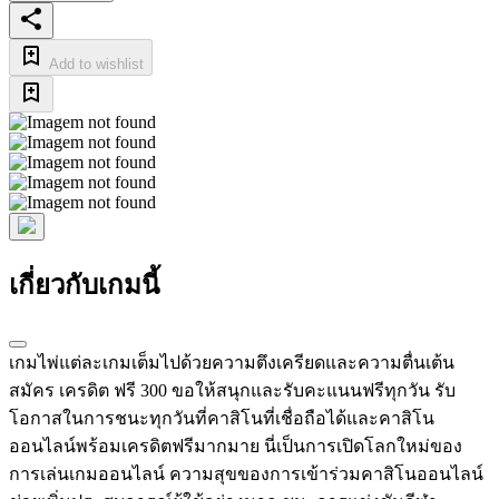
Add to wishlist
เกี่ยวกับเกมนี้
เกมไพ่แต่ละเกมเต็มไปด้วยความตึงเครียดและความตื่นเต้น
สมัคร เครดิต ฟรี 300 ขอให้สนุกและรับคะแนนฟรีทุกวัน รับ
โอกาสในการชนะทุกวันที่คาสิโนที่เชื่อถือได้และคาสิโน
ออนไลน์พร้อมเครดิตฟรีมากมาย นี่เป็นการเปิดโลกใหม่ของ
การเล่นเกมออนไลน์ ความสุขของการเข้าร่วมคาสิโนออนไลน์