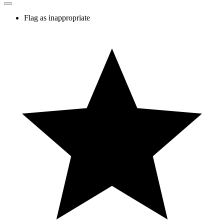
Flag as inappropriate