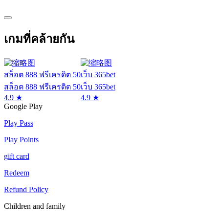
เกมที่คล้ายกัน
สล็อต 888 ฟรีเครดิต 50
เว็บ 365bet
สล็อต 888 ฟรีเครดิต 50
เว็บ 365bet
4.9 ★
4.9 ★
Google Play
Play Pass
Play Points
gift card
Redeem
Refund Policy
Children and family