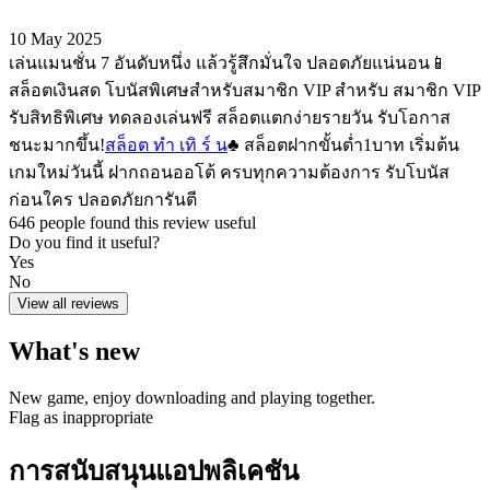
10 May 2025
เล่นแมนชั่น 7 อันดับหนึ่ง แล้วรู้สึกมั่นใจ ปลอดภัยแน่นอน📱
สล็อตเงินสด โบนัสพิเศษสำหรับสมาชิก VIP สำหรับ สมาชิก VIP
รับสิทธิพิเศษ ทดลองเล่นฟรี สล็อตแตกง่ายรายวัน รับโอกาส
ชนะมากขึ้น!
สล็อต ทำ เทิ ร์ น
♣️ สล็อตฝากขั้นต่ำ1บาท เริ่มต้น
เกมใหม่วันนี้ ฝากถอนออโต้ ครบทุกความต้องการ รับโบนัส
ก่อนใคร ปลอดภัยการันตี
646 people found this review useful
Do you find it useful?
Yes
No
View all reviews
What's new
New game, enjoy downloading and playing together.
Flag as inappropriate
การสนับสนุนแอปพลิเคชัน