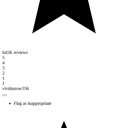
641K reviews
5
4
3
2
1
J
vividarrow556
Flag as inappropriate