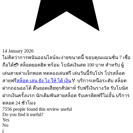
14 January 2026
ไม่คิดว่าการพนันออนไลน์จะง่ายขนาดนี้ ขอบคุณแมนชั่น 7 เชื่อ
ถือได้💳 สล็อตยอดฮิต พร้อม โบนัสเงินสด 100 บาท สำหรับ ผู้
เล่นสายล่าแจ็กพอต ทดลองเล่นฟรี เล่นวันนี้รับโปร โปรสล็อต
สายฟรี
สล็อต เล่น ยัง ไง ให้ ได้ เงิน
🏅 บริการเหนือระดับ สล็อต
ฝากถอนออโต้ คืนยอดเสียทุกสัปดาห์ รับฟรีเงินรางวัล รับโบนัส
ฝากเงินครั้งแรก นักเดิมพันสายสล็อต รับเครดิตฟรีไม่อั้น บริการ
ตลอด 24 ชั่วโมง
7556 people found this review useful
Do you find it useful?
Yes
No
j