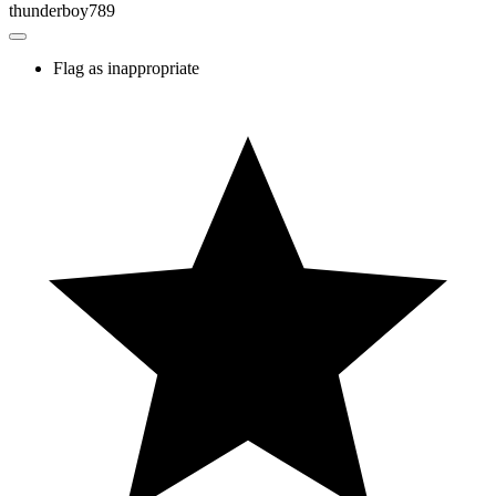
thunderboy789
Flag as inappropriate