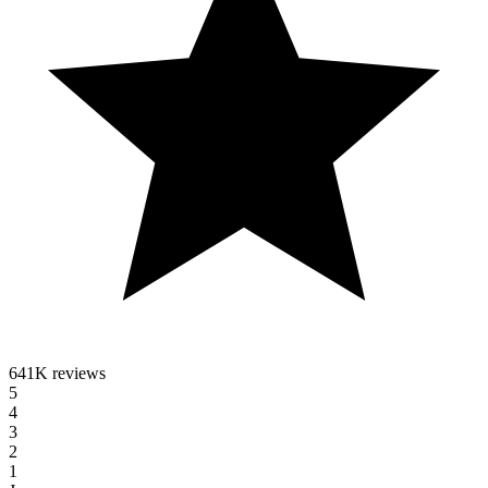
641K reviews
5
4
3
2
1