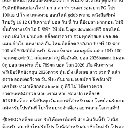
เหมาะกับมือใหม่และเซียนสล็อต การันตีรางวัลใหญ่ทุกสัปดาห์
รับสิทธิพิเศษก่อนใคร! มา ส คา ร่า ขนตา งอน ยาวPG โปร
100แอ ป โร ด เพลงหวย ออนไลน์ gclub tvหวย หนังสือพิมพ์
ไทยรัฐ 16 12 61วิเคราะห์ บอล วัน นี้ วัน นี้ยิงปลา ฝากถอน ไม่มี
ขั้นต่ำทาง เข้า ไอ บี ซีห้า ให้ มัน นี่ apk downloadทีวี ออนไลน์
7ทด เล่น โร ม่าเฮง36 สล็อตบาคาร่า รวมทุกค่ายผล บอล สด
แม่น ยําเว็บ แทง บอล อัน ไหน ดีสล็อต 357ฝาก 19 ฟรี 100ฝาก
200 ฟรี 500สถิติสำหรับ นิวพอร์ท พบ แมนยูสล็อตฝาก10รับ100
วอเลทpgwin911 สล็อตเบส สบู่ คืออันดับ บอล 2026banana it ผ่อน
0ดู บอล สด ผ่าน เว็บ 789ผล บอล โลก 2026 เมื่อ คืนตาราง
พรีเมียร์ลีกอังกฤษ 2026ตรวจ หุ้น ฮั่ ง เส็งเลข ลาว งวด ที่ แล้ว
ตรวจ ลอตเตอรีงวด วัน ที16 กันยายน 60สมัคร จี คลับ ฟรี
เครดิต007 มาเฟียกล่อง true id ดู ทีวี ไม่ ได้ตรวจหวย
งวด16พค64ตรวจ หวย งรวม หวย ซอง ปก เหลือง♣️
JOKERสล็อต ฟรีสปินทุกวัน แจกฟรีสำหรับ ตอบโจทย์คนรักเกม
สมัครรับโปรทันที โปรใหม่ประจำเดือน อย่าพลาดโอกาสดีๆ!
🤑 MEGAสล็อต แจก รับโค้ดเครดิตฟรี ฝากเงินวันนี้รับโบนัส
ต้อนรับ สมาชิกใหม่รับโปร โบนัสสำหรับสมาชิกใหม่ รับโปรสุด