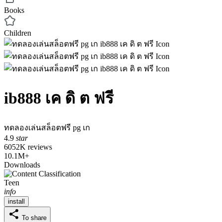
Books
Children
ib888 เค ดิ ต ฟรี
ทดลองเล่นสล็อตฟรี pg เก
4.9
star
6052K reviews
10.1M+
Downloads
Teen
info
install
To share