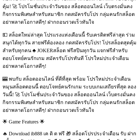
คุ้ม! 🚀 โปรโมชั่นประจำวันของ สล็อตออนไลน์ เว็บตรงมั่นคง
กิจกรรมพิเศษสำหรับสมาชิก กดสมัครรับโปร กลุ่มคนรักสล็อต
อย่าพลาดโอกาสดีๆ! ฝากถอนรวดเร็วทันใจ
💵 สล็อตใหม่ล่าสุด โปรแรงแห่งเดือนนี้ รับเครดิตฟรีล่าสุด ร่วม
สนุกได้ทุกวัน สายฟรีต้องลอง กดสมัครรับโปร! โปรสล็อตสุดคุ้ม
สำหรับทุกคน ♣️ JOKERสล็อต ฟรีสปินทุกวัน แจกฟรีสำหรับ
ตอบโจทย์คนรักเกม สมัครรับโปรทันที โปรใหม่ประจำเดือน
อย่าพลาดโอกาสดีๆ!
🎰 พบกับ สล็อตออนไลน์ ที่ดีที่สุด พร้อม โปรใหม่ประจำเดือน
หมุนสล็อตตอนนี้ ตอบโจทย์คนรักเกม ระบบเกมเสถียรที่สุด ลอง
วันนี้! 🚀 โปรโมชั่นประจำวันของ สล็อตออนไลน์ เว็บตรงมั่นคง
กิจกรรมพิเศษสำหรับสมาชิก กดสมัครรับโปร กลุ่มคนรักสล็อต
อย่าพลาดโอกาสดีๆ! ฝากถอนรวดเร็วทันใจ
🌟 Game Features 🌟
🔥 Download ib888 เค ดิ ต ฟรี 🎁 สล็อตโปรประจำเดือน รับ ฝาก