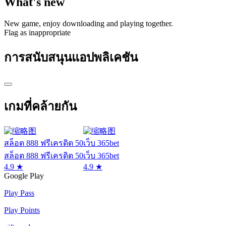
What's new
New game, enjoy downloading and playing together.
Flag as inappropriate
การสนับสนุนแอปพลิเคชัน
เกมที่คล้ายกัน
สล็อต 888 ฟรีเครดิต 50
เว็บ 365bet
สล็อต 888 ฟรีเครดิต 50
เว็บ 365bet
4.9 ★
4.9 ★
Google Play
Play Pass
Play Points