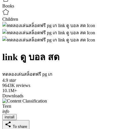
Books
Children
link ดู บอล สด
ทดลองเล่นสล็อตฟรี pg เก
4.9
star
9643K reviews
10.1M+
Downloads
Teen
info
install
To share