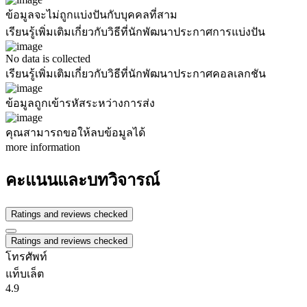
ข้อมูลจะไม่ถูกแบ่งปันกับบุคคลที่สาม
เรียนรู้เพิ่มเติมเกี่ยวกับวิธีที่นักพัฒนาประกาศการแบ่งปัน
No data is collected
เรียนรู้เพิ่มเติมเกี่ยวกับวิธีที่นักพัฒนาประกาศคอลเลกชัน
ข้อมูลถูกเข้ารหัสระหว่างการส่ง
คุณสามารถขอให้ลบข้อมูลได้
more information
คะแนนและบทวิจารณ์
Ratings and reviews checked
Ratings and reviews checked
โทรศัพท์
แท็บเล็ต
4.9