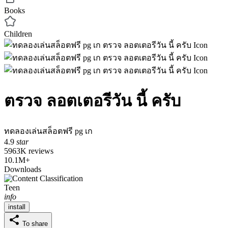
Books
Children
ตรวจ ลอตเตอรีวัน นี้ ครับ
ทดลองเล่นสล็อตฟรี pg เก
4.9
star
5963K reviews
10.1M+
Downloads
Teen
info
install
To share