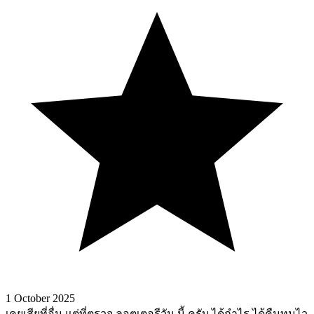
1 October 2025
เคยเสียที่อื่น แต่ที่ตรวจ ลอตเตอรีวัน นี้ ครับ ได้กำไร ได้คืนทุนไว