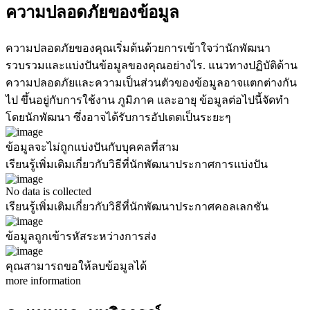
ความปลอดภัยของข้อมูล
ความปลอดภัยของคุณเริ่มต้นด้วยการเข้าใจว่านักพัฒนา
รวบรวมและแบ่งปันข้อมูลของคุณอย่างไร.
แนวทางปฏิบัติด้าน
ความปลอดภัยและความเป็นส่วนตัวของข้อมูลอาจแตกต่างกัน
ไป ขึ้นอยู่กับการใช้งาน ภูมิภาค และอายุ
ข้อมูลต่อไปนี้จัดทำ
โดยนักพัฒนา ซึ่งอาจได้รับการอัปเดตเป็นระยะๆ
ข้อมูลจะไม่ถูกแบ่งปันกับบุคคลที่สาม
เรียนรู้เพิ่มเติมเกี่ยวกับวิธีที่นักพัฒนาประกาศการแบ่งปัน
No data is collected
เรียนรู้เพิ่มเติมเกี่ยวกับวิธีที่นักพัฒนาประกาศคอลเลกชัน
ข้อมูลถูกเข้ารหัสระหว่างการส่ง
คุณสามารถขอให้ลบข้อมูลได้
more information