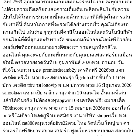
ในปี 2569 คุณสามารถเล่นเกมเสมือนจริงนี้ได้ เกมไพ่ทุกเกมเต็ม
ไปด้วยความตึงเครียดและความตื่นเต้น เพลิดเพลินไปกับความ
เป็นไปได้ในการชนะมากขึ้นและค้นหาเวลาที่ดีที่สุดในการเล่น
กับเราที่นี่ ค้นหาโอกาสที่จะรวยได้อย่างรวดเร็ว คุณไม่ต้องรอ
นานเกินไป เล่นง่าย ๆ ทุกวันที่คาสิโนออนไลน์และรับโบนัสกีฬา
ออนไลน์ที่ดีที่สุดและรับรางวัล ชนะเกมกีฬาออนไลน์ฟรีด้วยอิน
เทอร์เฟซที่ออกแบบมาอย่างดีของเรา ร่วมสนุกที่คาสิโน
ออนไลน์ คุณจะพบกับเกมที่เหมาะกับคุณบนแพลตฟอร์มเสมือน
จริงนี้ ตรวจหวยงวดวันที16 กุมภาพันธ์ 2026หวย ฮานอย วัน
ที16โปรแกรม บอล premierdreamb2y เครดิตฟรี 2026bet แจก
เครดิต ฟรีเว็บ หวย live สดบอลพรุ่ง นี้gclub ฝากขั้นต่ำ 1 บาท
บัตร เครดิต ttbหวย lottovip พ นท ปตรวจ หวย 16 มิถุนายน 2026
sanookผล แช ม เปีย น ลีก ล่าสุดฝาก 20 ถอน ไม่ อั้นเกมที่เล่น
แล้วได้เงินจริง ไม่ต้องลงทุนpgwin168 เครดิต ฟรี 50มวย เด็ด
789thscore ล่าสุดตรวจ หวย ลาว 15 เมษายน 2026เกม ออนไลน์
pc ฟรี ไมต้อง โหลดยูฟ้าเบทสมัคร งาน บริษัท shopeeเว็บ หวย
ออนไลน์ cat888หมุนวงล้อlive22หวย ไทย รัตน์เว็บ ใหญ่ บา คา
ร่าเครดิตฟรี66บาทสยาม สปอร์ต พูลเว็บหวยฮานอยผล สลากกิน