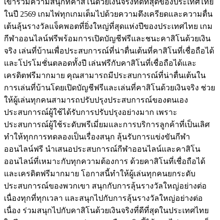
เข้าร่วมความสนุกที่คาสิโนด้วยเงินจริงที่ดีที่สุดของประเทศไทย
ในปี 2569 เกมไพ่ทุกเกมเต็มไปด้วยความตึงเครียดและความตื่น
เต้นลุ้นรางวัลแจ็คพอตที่ยิ่งใหญ่ที่สุดแห่งปีของประเทศไทย เกม
กีฬาออนไลน์ฟรีพร้อมการเปิดบัญชีฟรีและชนะคาสิโนด้วยเงิน
จริง เล่นที่บ้านเพื่อประสบการณ์ที่น่าตื่นเต้นที่คาสิโนที่เชื่อถือได้
และโปรโมชั่นตลอดทั้งปี เล่นฟรีกับคาสิโนที่เชื่อถือได้และ
เครดิตฟรีมากมาย คุณสามารถมีประสบการณ์ที่น่าตื่นเต้นใน
การเล่นที่บ้านโดยเปิดบัญชีฟรีและเล่นที่คาสิโนด้วยเงินจริง ช่วย
ให้ผู้เล่นทุกคนสามารถปรับปรุงประสบการณ์ของตนเอง
ประสบการณ์ผู้ใช้ได้รับการปรับปรุงอย่างมาก เพราะ
ประสบการณ์ผู้ใช้ระดับพรีเมี่ยมและการบริการลูกค้าที่เป็นเลิศ
ทำให้ทุกการทดลองเป็นเรื่องสนุก ลุ้นรับการแข่งขันกีฬา
ออนไลน์ฟรี นำเสนอประสบการณ์กีฬาออนไลน์และคาสิโน
ออนไลน์ที่เหมาะกับทุกความต้องการ ด้วยคาสิโนที่เชื่อถือได้
และเครดิตฟรีมากมาย โอกาสนี้ทำให้ผู้เล่นทุกคนยกระดับ
ประสบการณ์ของพวกเขา สนุกกับการลุ้นรางวัลใหญ่อย่างต่อ
เนื่องทุกที่ทุกเวลา และสนุกไปกับการลุ้นรางวัลใหญ่อย่างต่อ
เนื่อง ร่วมสนุกไปกับคาสิโนด้วยเงินจริงที่ดีที่สุดในประเทศไทย