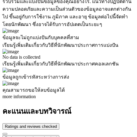
รวบรวมและแบ่งปันข้อมูลของคุณอย่างไร.
แนวทางปฏิบัติด้าน
ความปลอดภัยและความเป็นส่วนตัวของข้อมูลอาจแตกต่างกัน
ไป ขึ้นอยู่กับการใช้งาน ภูมิภาค และอายุ
ข้อมูลต่อไปนี้จัดทำ
โดยนักพัฒนา ซึ่งอาจได้รับการอัปเดตเป็นระยะๆ
ข้อมูลจะไม่ถูกแบ่งปันกับบุคคลที่สาม
เรียนรู้เพิ่มเติมเกี่ยวกับวิธีที่นักพัฒนาประกาศการแบ่งปัน
No data is collected
เรียนรู้เพิ่มเติมเกี่ยวกับวิธีที่นักพัฒนาประกาศคอลเลกชัน
ข้อมูลถูกเข้ารหัสระหว่างการส่ง
คุณสามารถขอให้ลบข้อมูลได้
more information
คะแนนและบทวิจารณ์
Ratings and reviews checked