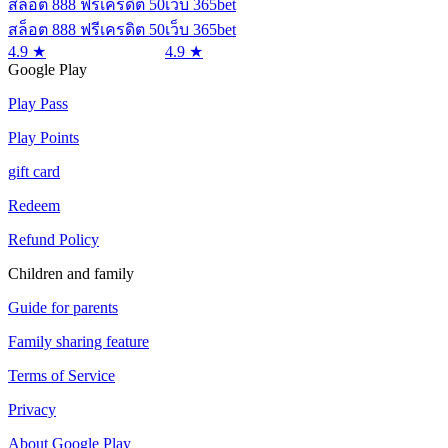
สล็อต 888 ฟรีเครดิต 50
เว็บ 365bet
สล็อต 888 ฟรีเครดิต 50
เว็บ 365bet
4.9 ★
4.9 ★
Google Play
Play Pass
Play Points
gift card
Redeem
Refund Policy
Children and family
Guide for parents
Family sharing feature
Terms of Service
Privacy
About Google Play