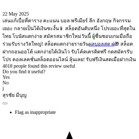
22 May 2025
เล่นแก้เบื่อที่ตาราง คะแนน บอล พรีเมียร์ ลีก อังกฤษ กิจกรรม
เยอะ กลายเป็นได้เงินซะงั้น📱 สล็อตอันดับหนึ่ง โปรเยอะที่สุดใน
ไทย โบนัสแตกง่าย สมัครสมาชิกใหม่วันนี้ ผู้ชื่นชอบเกมมือถือ
ร่วมรับรางวัลใหญ่! สล็อตแตกง่ายรายวัน
ผลบอลสด ฝ
🎁 สล็อต
ฝากถอนออโต้ แตกง่ายได้เงินไว รับโค้ดเครดิตฟรี กดสมัครรับ
โปร คอลเลคชั่นสล็อตออนไลน์ ลุ้นเลย! รับฟรีเงินสดเมื่อฝากเงิน
4018 people found this review useful
Do you find it useful?
Yes
No
j
สุรชัย มีบุญ
Flag as inappropriate