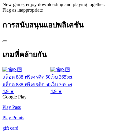
New game, enjoy downloading and playing together.
Flag as inappropriate
การสนับสนุนแอปพลิเคชัน
เกมที่คล้ายกัน
สล็อต 888 ฟรีเครดิต 50
เว็บ 365bet
สล็อต 888 ฟรีเครดิต 50
เว็บ 365bet
4.9 ★
4.9 ★
Google Play
Play Pass
Play Points
gift card