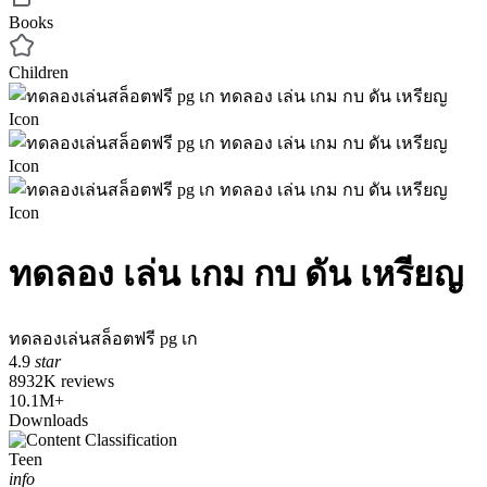
Books
Children
ทดลอง เล่น เกม กบ ดัน เหรียญ
ทดลองเล่นสล็อตฟรี pg เก
4.9
star
8932K reviews
10.1M+
Downloads
Teen
info