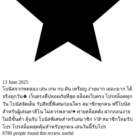
13 June 2025
โบนัสจากทดลอง เล่น เกม กบ ดัน เหรียญ ง่ายมาก เยอะมาก ได้
จริงทุกวัน🍀 เว็บตรงที่ปลอดภัยที่สุด สล็อตเว็บตรง โปรสล็อตทุก
วัน โบนัสจัดเต็ม รับสิทธิ์พิเศษก่อนใคร สมาชิกทุกคน ฟรีโบนัส
สำหรับผู้เล่นคาสิโน ไม่ควรพลาด!♥️ ค่ายสล็อตดัง ฝากถอนง่าย
ไม่มีขั้นต่ำ ลุ้นรับ โบนัสพิเศษสำหรับสมาชิก VIP สมาชิกใหม่รับ
โปร โปรสล็อตสุดคุ้มสำหรับทุกคน เล่นวันนี้รับโปร
8780 people found this review useful