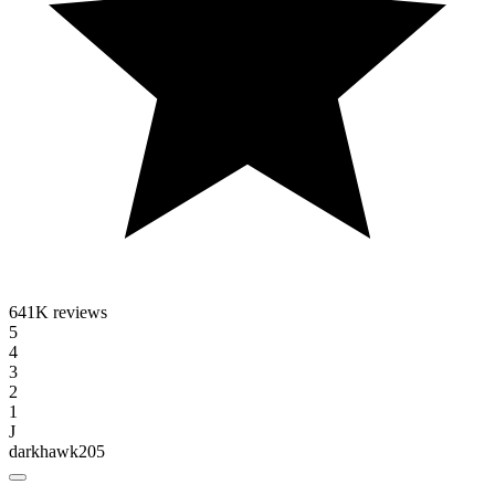
641K reviews
5
4
3
2
1
J
darkhawk205