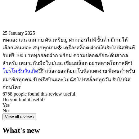
25 January 2025
ทดลอง เล่น เกม กบ ดัน เหรียญ ฝากถอนไม่มีขั้นต่ำ มีเกมให้
เลือกเล่นเยอะ สนุกทุกเกม🌟 เครื่องสล็อต ฝากเงินรับโบนัสทันที
รับฟรี 100 บาททุกยอดฝาก พร้อม ความปลอดภัยระดับสากล
สำหรับ เหมาะกับมือใหม่และเซียนสล็อต อย่าพลาดโอกาสดีๆ!
โปรโมชั่นวันเกิด
🏆 สล็อตยอดนิยม โบนัสแตกง่าย พิเศษสำหรับ
สมาชิกทุกคน รับฟรีสปินและโบนัส โปรสล็อตทุกวัน รับโบนัส
ก่อนใคร
6758 people found this review useful
Do you find it useful?
Yes
No
View all reviews
What's new