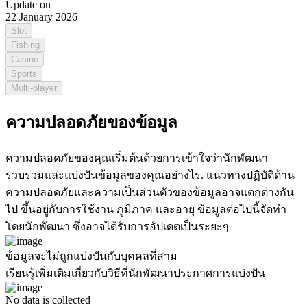
Update on
22 January 2026
Slot
Fishing
Casino
Sports
Multi-player
ความปลอดภัยของข้อมูล
ความปลอดภัยของคุณเริ่มต้นด้วยการเข้าใจว่านักพัฒนา
รวบรวมและแบ่งปันข้อมูลของคุณอย่างไร.
แนวทางปฏิบัติด้าน
ความปลอดภัยและความเป็นส่วนตัวของข้อมูลอาจแตกต่างกัน
ไป ขึ้นอยู่กับการใช้งาน ภูมิภาค และอายุ
ข้อมูลต่อไปนี้จัดทำ
โดยนักพัฒนา ซึ่งอาจได้รับการอัปเดตเป็นระยะๆ
ข้อมูลจะไม่ถูกแบ่งปันกับบุคคลที่สาม
เรียนรู้เพิ่มเติมเกี่ยวกับวิธีที่นักพัฒนาประกาศการแบ่งปัน
No data is collected