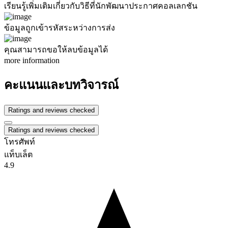
เรียนรู้เพิ่มเติมเกี่ยวกับวิธีที่นักพัฒนาประกาศคอลเลกชัน
ข้อมูลถูกเข้ารหัสระหว่างการส่ง
คุณสามารถขอให้ลบข้อมูลได้
more information
คะแนนและบทวิจารณ์
Ratings and reviews checked
Ratings and reviews checked
โทรศัพท์
แท็บเล็ต
4.9