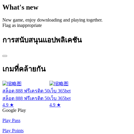
What's new
New game, enjoy downloading and playing together.
Flag as inappropriate
การสนับสนุนแอปพลิเคชัน
เกมที่คล้ายกัน
สล็อต 888 ฟรีเครดิต 50
เว็บ 365bet
สล็อต 888 ฟรีเครดิต 50
เว็บ 365bet
4.9 ★
4.9 ★
Google Play
Play Pass
Play Points