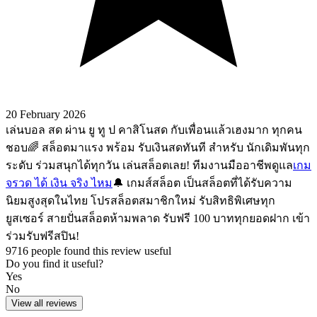
20 February 2026
เล่นบอล สด ผ่าน ยู ทู ป คาสิโนสด กับเพื่อนแล้วเฮงมาก ทุกคน
ชอบ🌈 สล็อตมาแรง พร้อม รับเงินสดทันที สำหรับ นักเดิมพันทุก
ระดับ ร่วมสนุกได้ทุกวัน เล่นสล็อตเลย! ทีมงานมืออาชีพดูแล
เกม
จรวด ได้ เงิน จริง ไหม
🔔 เกมส์สล็อต เป็นสล็อตที่ได้รับความ
นิยมสูงสุดในไทย โปรสล็อตสมาชิกใหม่ รับสิทธิพิเศษทุก
ยูสเซอร์ สายปั่นสล็อตห้ามพลาด รับฟรี 100 บาททุกยอดฝาก เข้า
ร่วมรับฟรีสปิน!
9716 people found this review useful
Do you find it useful?
Yes
No
View all reviews