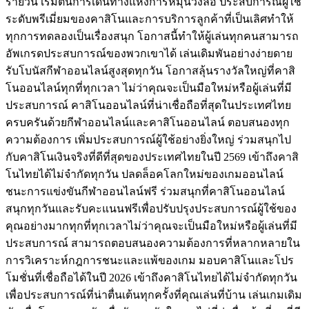
รายวัน เริ่มต้นการเดินทางแห่งการหมุนวงล้อ ประสบการณ์ผู้ใช้
ระดับพรีเมี่ยมของคาสิโนและการบริการลูกค้าที่เป็นเลิศทำให้
ทุกการทดลองเป็นเรื่องสนุก โอกาสนี้ทำให้ผู้เล่นทุกคนสามารถ
อัพเกรดประสบการณ์ของพวกเขาได้ เล่นเดิมพันอย่างง่ายดาย
รับโบนัสกีฬาออนไลน์สูงสุดทุกวัน โอกาสลุ้นรางวัลใหญ่ที่คาสิ
โนออนไลน์ทุกที่ทุกเวลา ไม่ว่าคุณจะเป็นมือใหม่หรือผู้เล่นที่มี
ประสบการณ์ คาสิโนออนไลน์ที่น่าเชื่อถือที่สุดในประเทศไทย
ครบครันด้วยกีฬาออนไลน์และคาสิโนออนไลน์ ตอบสนองทุก
ความต้องการ เพิ่มประสบการณ์ผู้ใช้อย่างยิ่งใหญ่ ร่วมสนุกไป
กับคาสิโนเงินจริงที่ดีที่สุดของประเทศไทยในปี 2569 เข้าถึงคาสิ
โนไทยได้ไม่จำกัดทุกวัน ปลดล็อคโลกใหม่ของเกมออนไลน์
ชนะการแข่งขันกีฬาออนไลน์ฟรี ร่วมสนุกที่คาสิโนออนไลน์
สนุกทุกวันและรับคะแนนฟรีเพื่อปรับปรุงประสบการณ์ผู้ใช้ของ
คุณอย่างมากทุกที่ทุกเวลาไม่ว่าคุณจะเป็นมือใหม่หรือผู้เล่นที่มี
ประสบการณ์ สามารถตอบสนองความต้องการที่หลากหลายใน
การวิเคราะห์กฎการชนะและแพ้ของเกม มอบคาสิโนและโปร
โมชั่นที่เชื่อถือได้ในปี 2026 เข้าถึงคาสิโนไทยได้ไม่จำกัดทุกวัน
เพื่อประสบการณ์ที่น่าตื่นเต้นทุกครั้งที่คุณเล่นที่บ้าน เล่นเกมเดิม