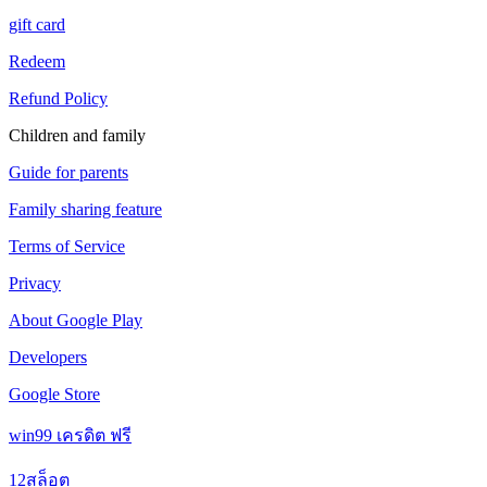
gift card
Redeem
Refund Policy
Children and family
Guide for parents
Family sharing feature
Terms of Service
Privacy
About Google Play
Developers
Google Store
win99 เครดิต ฟรี
12สล็อต