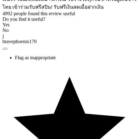
ไทย เข้าร่วมรับฟรีสปิน! รับฟรีเงินสดเมื่อฝากเงิน
4992 people found this review useful
Do you find it useful?
Yes
No
j
bravephoenix170
Flag as inappropriate