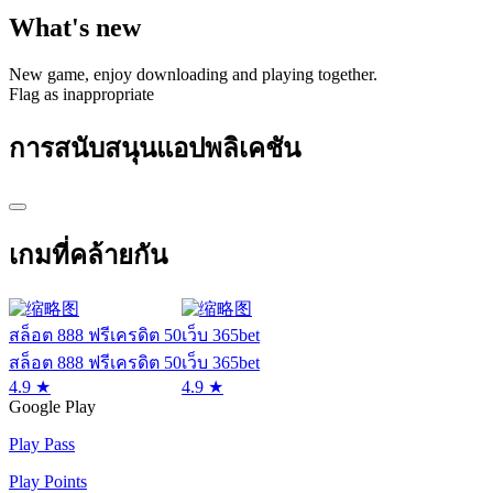
What's new
New game, enjoy downloading and playing together.
Flag as inappropriate
การสนับสนุนแอปพลิเคชัน
เกมที่คล้ายกัน
สล็อต 888 ฟรีเครดิต 50
เว็บ 365bet
สล็อต 888 ฟรีเครดิต 50
เว็บ 365bet
4.9 ★
4.9 ★
Google Play
Play Pass
Play Points