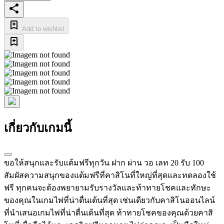
Add to wishlist
เกี่ยวกับเกมนี้
ขอให้สนุกและรับแต้มฟรีทุกวัน ฝาก ผ่าน วอ เลท 20 รับ 100
สัมผัสความสนุกของแต้มฟรีที่คาสิโนที่ใหญ่ที่สุดและทดลองใช้
ฟรี ทุกคนจะต้องพยายามรับรางวัลและท้าทายโชคและทักษะ
ของคุณในเกมไพ่ที่น่าตื่นเต้นที่สุด เช่นเดียวกับคาสิโนออนไลน์
ที่นำเสนอเกมไพ่ที่น่าตื่นเต้นที่สุด ท้าทายโชคของคุณด้วยคาสิ