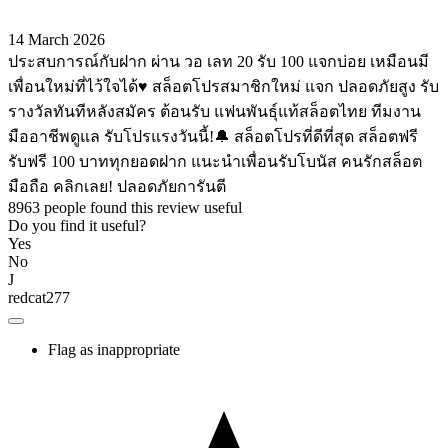
14 March 2026
ประสบการณ์กับฝาก ผ่าน วอ เลท 20 รับ 100 แจกบ่อย เหมือนมี
เพื่อนใหม่ที่ไว้ใจได้♥️ สล็อตโปรสมาชิกใหม่ แจก ปลอดภัยสูง รับ
รางวัลทันทีหลังสมัคร ต้อนรับ แฟนพันธุ์แท้สล็อตไทย ทีมงาน
มืออาชีพดูแล รับโปรแรงวันนี้!🔔 สล็อตโปรที่ดีที่สุด สล็อตฟรี
รับฟรี 100 บาททุกยอดฝาก แนะนำเพื่อนรับโบนัส คนรักสล็อต
มือถือ คลิกเลย! ปลอดภัยการันตี
8963 people found this review useful
Do you find it useful?
Yes
No
J
redcat277
Flag as inappropriate