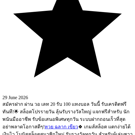
29 June 2026
สมัครฝาก ผ่าน วอ เลท 20 รับ 100 แทงบอล วันนี้ รับเครดิตฟรี
ทันที!🌟 สล็อตโปรรายวัน ลุ้นรับรางวัลใหญ่ แจกฟรีสำหรับ นัก
พนันมืออาชีพ รับข้อเสนอพิเศษทุกวัน ระบบฝากถอนเร็วที่สุด
อย่าพลาดโอกาสดีๆ!
หวย ฉลาก เขียว
🍀 เกมส์สล็อต แตกง่ายได้
เงินไว โบนัสสล็อตสมาชิกใหม่ รับรางวัลทุกวัน สำหรับผู้เล่นชาว