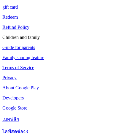
gift card
Redeem
Refund Policy
Children and family
Guide for parents
Family sharing feature
Terms of Service
Privacy
About Google Play
Developers
Google Store
เบทฟลิก
ไลฟ์สดช่อง3