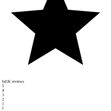
641K reviews
5
4
3
2
1
J