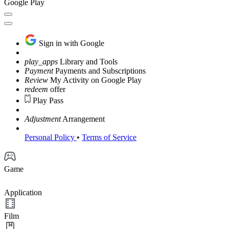
Google Play
Sign in with Google
play_apps
Library and Tools
Payment
Payments and Subscriptions
Review
My Activity on Google Play
redeem
offer
Play Pass
Adjustment
Arrangement
Personal Policy
•
Terms of Service
Game
Application
Film