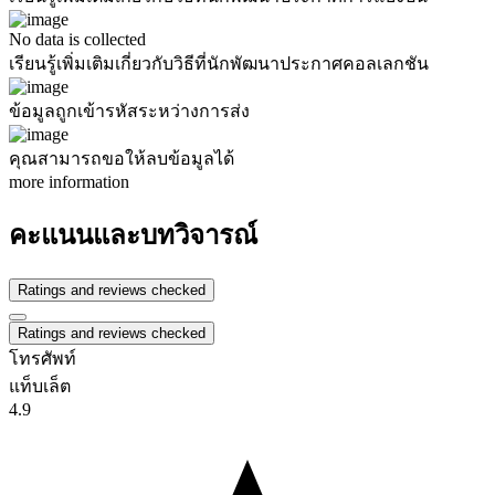
No data is collected
เรียนรู้เพิ่มเติมเกี่ยวกับวิธีที่นักพัฒนาประกาศคอลเลกชัน
ข้อมูลถูกเข้ารหัสระหว่างการส่ง
คุณสามารถขอให้ลบข้อมูลได้
more information
คะแนนและบทวิจารณ์
Ratings and reviews checked
Ratings and reviews checked
โทรศัพท์
แท็บเล็ต
4.9