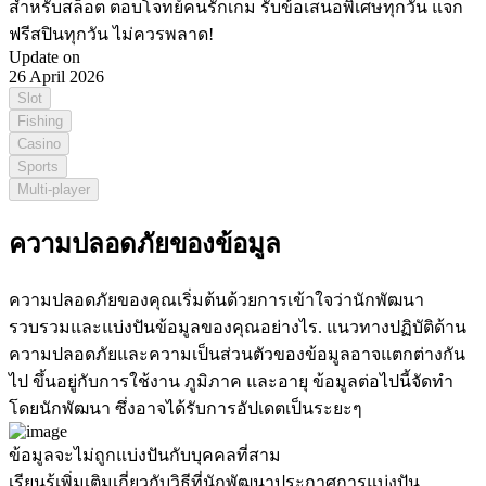
สำหรับสล็อต ตอบโจทย์คนรักเกม รับข้อเสนอพิเศษทุกวัน แจก
ฟรีสปินทุกวัน ไม่ควรพลาด!
Update on
26 April 2026
Slot
Fishing
Casino
Sports
Multi-player
ความปลอดภัยของข้อมูล
ความปลอดภัยของคุณเริ่มต้นด้วยการเข้าใจว่านักพัฒนา
รวบรวมและแบ่งปันข้อมูลของคุณอย่างไร.
แนวทางปฏิบัติด้าน
ความปลอดภัยและความเป็นส่วนตัวของข้อมูลอาจแตกต่างกัน
ไป ขึ้นอยู่กับการใช้งาน ภูมิภาค และอายุ
ข้อมูลต่อไปนี้จัดทำ
โดยนักพัฒนา ซึ่งอาจได้รับการอัปเดตเป็นระยะๆ
ข้อมูลจะไม่ถูกแบ่งปันกับบุคคลที่สาม
เรียนรู้เพิ่มเติมเกี่ยวกับวิธีที่นักพัฒนาประกาศการแบ่งปัน