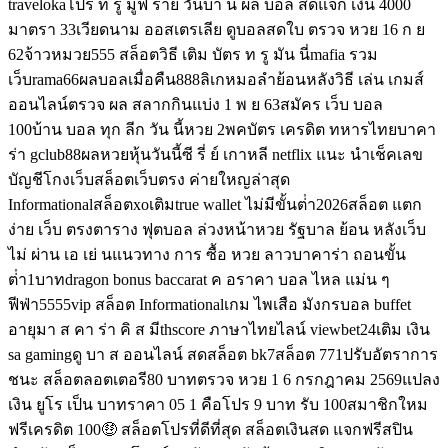
travelokaโปร ท รู มูฟ ราย วันบา้ น ผล บอล สดแจก เงิน 4000
มาตรา 33เวียดนาม ออสเตรเลีย ดูบอลสดใบ ตรวจ หวย 16 ก ย
62จ้าวหมวย555 สล็อตวิธี เติม บัตร ท รู มัน นี่mafia รวม
เว็บrama66ผลบอลเมื่อคืน888ลิเกหมอลำย้อนหลังวิธี เล่น เกมส์
ออนไลน์ตรวจ ผล สลากกินแบ่ง 1 พ ย 63สมัคร เว็บ บอล
100บ้าน บอล ทุก ลีก วัน นี้หวย 2พคบัตร เครดิต ทหารไทยบาคา
ร่า gclub88ผลหวยหุ้นวันนี้ซี รี่ ย์ เกาหลี netflix แนะ นําเช็คเลข
บัญชีโกงเว็บสล็อตเว็บตรง ค่ายใหญล่าสุด
Informationalสล็อตxoเติมtrue wallet ไม่มีขั้นต่ํา2026สล็อต แตก
ง่าย เว็บ ตรงตาราง ฟุตบอล ล่วงหน้าหวย รัฐบาล ย้อน หลังเว็บ
ไม่ ผ่าน เอ เย่ นแนวทาง การ ซื้อ หวย ลาวบาคาร่า ถอนขั้น
ต่ํา1บาทdragon bonus baccarat ค อราคา บอล ไหล แม่น ๆ
ฟีฟ่า5555vip สล็อต Informationalเกม ไพเสือ มังกรบอล buffet
อายุมา ส คา ร่า คิ ส มีthscore ภาษาไทยไลน์ viewbet24เติม เงิน
sa gamingดู บา ส ออนไลน์ สดสล็อต bk7สล็อต 771ปรับอัตราการ
ชนะ สล็อตลอตเตอรี80 บาทตรวจ หวย 1 6 กรกฎาคม 2569แปลง
เงิน ยูโร เป็น บาทราคา 05 1 คือโปร 9 บาท รับ 100สมาชิกใหม
ฟรีเครดิต 100🤑 สล็อตโปรที่ดีที่สุด สล็อตเงินสด แจกฟรีสปิน