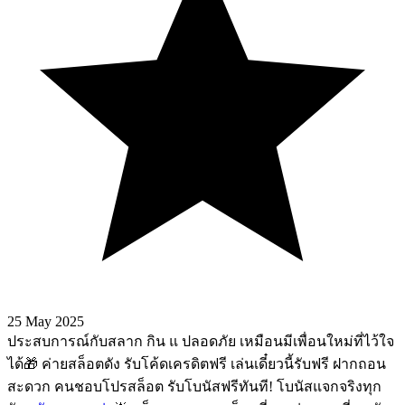
25 May 2025
ประสบการณ์กับสลาก กิน แ ปลอดภัย เหมือนมีเพื่อนใหม่ที่ไว้ใจ
ได้🎁 ค่ายสล็อตดัง รับโค้ดเครดิตฟรี เล่นเดี๋ยวนี้รับฟรี ฝากถอน
สะดวก คนชอบโปรสล็อต รับโบนัสฟรีทันที! โบนัสแจกจริงทุก