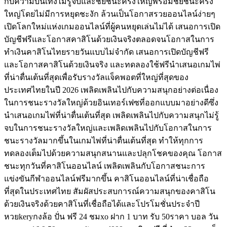
กับความบันเทิงไม่รู้จบและชัยชนะครั้งใหญ่พร้อมชัยชนะครั้ง
ใหญ่โดยไม่มีการหยุดชะงัก ล้วนเป็นโอกาสรวยออนไลน์ง่ายๆ
เปิดโลกใหม่แห่งเกมออนไลน์ที่ผู้คนหยุดเล่นไม่ได้ เสนอการเปิด
บัญชีฟรีและโอกาสคาสิโนด้วยเงินจริงตลอดจนโอกาสในการ
ทำเงินคาสิโนไทยรายวันแบบไม่จำกัด เสนอการเปิดบัญชีฟรี
และโอกาสคาสิโนด้วยเงินจริง และทดลองใช้ฟรีนำเสนอเกมไพ่
ที่น่าตื่นเต้นที่สุดเพื่อรับรางวัลแจ็คพอตที่ใหญ่ที่สุดของ
ประเทศไทยในปี 2026 เพลิดเพลินไปกับความสนุกอย่างต่อเนื่อง
ในการชนะรางวัลใหญ่ด้วยอินเทอร์เฟซที่ออกแบบมาอย่างดีซึ่ง
นำเสนอเกมไพ่ที่น่าตื่นเต้นที่สุด เพลิดเพลินไปกับความสนุกไม่รู้
จบในการชนะรางวัลใหญ่และเพลิดเพลินไปกับโอกาสในการ
ชนะรางวัลมากขึ้นในเกมไพ่ที่น่าตื่นเต้นที่สุด ทำให้ทุกการ
ทดลองเต็มไปด้วยความสนุกสนานและปลุกโชคของคุณ โอกาส
ชนะทุกวันที่คาสิโนออนไลน์ เพลิดเพลินกับโอกาสชนะการ
แข่งขันกีฬาออนไลน์ฟรีมากขึ้น คาสิโนออนไลน์ที่น่าเชื่อถือ
ที่สุดในประเทศไทย สัมผัสประสบการณ์ความสนุกของคาสิโน
ด้วยเงินจริงด้วยคาสิโนที่เชื่อถือได้และโปรโมชั่นประจำปี
หวยkeryกงล้อ ปั่น ฟรี 24 ชมxo ฝาก 1 บาท รับ 50ราคา บอล วัน