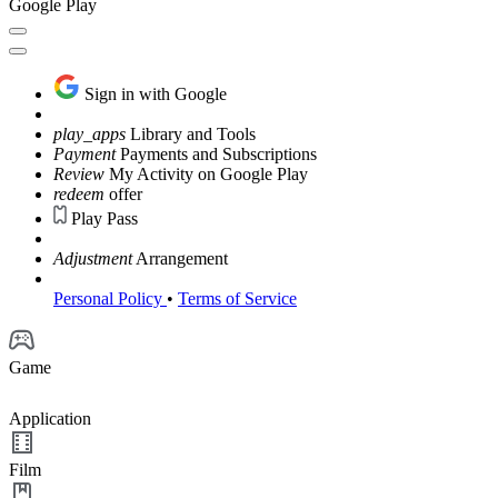
Google Play
Sign in with Google
play_apps
Library and Tools
Payment
Payments and Subscriptions
Review
My Activity on Google Play
redeem
offer
Play Pass
Adjustment
Arrangement
Personal Policy
•
Terms of Service
Game
Application
Film