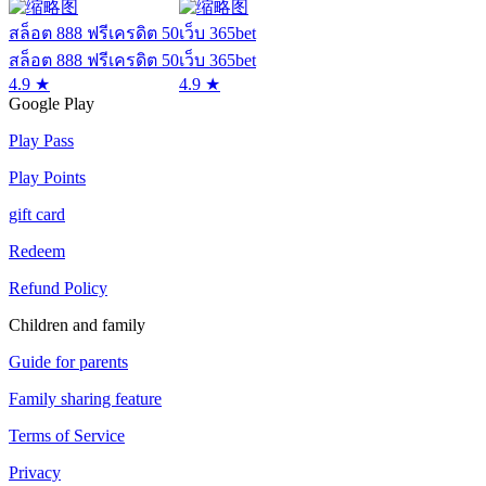
สล็อต 888 ฟรีเครดิต 50
เว็บ 365bet
สล็อต 888 ฟรีเครดิต 50
เว็บ 365bet
4.9 ★
4.9 ★
Google Play
Play Pass
Play Points
gift card
Redeem
Refund Policy
Children and family
Guide for parents
Family sharing feature
Terms of Service
Privacy