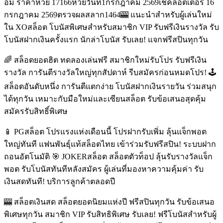
อม ราคาหวย 17166หวยวันที่1กรกฎาคม 2569เช็คลอตเตอรี่ 16
กรกฎาคม 2569ตรวจผลสลาก1464🎰 แนะนำสำหรับผู้เล่นใหม่
ใน XOสล็อต โบนัสพิเศษสำหรับสมาชิก VIP รับฟรีเงินรางวัล รับ
โบนัสฝากเงินครั้งแรก นักล่าโบนัส รับเลย! แจกฟรีสปินทุกวัน
🌈 สล็อตยอดฮิต ทดลองเล่นฟรี สมาชิกใหม่รับโปร รับฟรีเงิน
รางวัล การันตีรางวัลใหญ่ทุกสัปดาห์ รีบสมัครก่อนหมดโปร! 🕹️
สล็อตอันดับหนึ่ง การันตีแตกง่าย โบนัสฝากเงินรายวัน ร่วมสนุก
ได้ทุกวัน เหมาะกับมือใหม่และเซียนสล็อต รับข้อเสนอสุดคุ้ม
สมัครรับสิทธิ์พิเศษ
📱 PGสล็อต โปรแรงแห่งเดือนนี้ โปรฝากรับเพิ่ม ลุ้นแจ็กพอต
ใหญ่ทันที แฟนพันธุ์แท้สล็อตไทย เข้าร่วมรับฟรีสปิน! ระบบฝาก
ถอนอัตโนมัติ 🎯 JOKERสล็อต สล็อตตัวท็อป ลุ้นรับรางวัลแจ็ก
พอต รับโบนัสทันทีหลังสมัคร ผู้เล่นที่มองหาความคุ้มค่า รับ
เงินสดทันที! บริการลูกค้าตลอดปี
🎰 สล็อตเงินสด สล็อตยอดนิยมแห่งปี ฟรีสปินทุกวัน รับข้อเสนอ
พิเศษทุกวัน สมาชิก VIP รับสิทธิพิเศษ รับเลย! ฟรีโบนัสสำหรับผู้