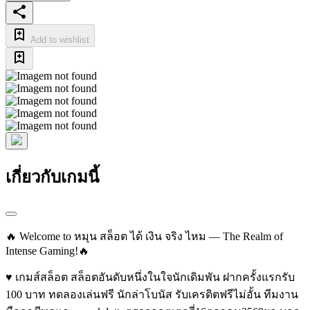
Add to wishlist
เกี่ยวกับเกมนี้
🔥 Welcome to หมุน สล็อต ได้ เงิน จริง ไหม — The Realm of
Intense Gaming!🔥
♥️ เกมส์สล็อต สล็อตอันดับหนึ่งในใจนักเดิมพัน ฝากครั้งแรกรับ
100 บาท ทดลองเล่นฟรี นักล่าโบนัส รับเครดิตฟรีไม่อั้น ทีมงาน