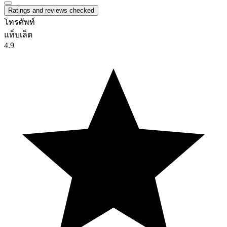
Ratings and reviews checked
โทรศัพท์
แท็บเล็ต
4.9