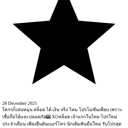
28 December 2025
ใครๆก็เล่นหมุน สล็อต ได้ เงิน จริง ไหม โปรโมชั่นเพียบ เพราะ
เชื่อถือได้และปลอดภัย🎰 XOสล็อต เจ้าแรกในไทย โปรใหม่
ประจำเดือน เพียงยืนยันเบอร์โทร นักเดิมพันมือใหม่ รับโปรสุด