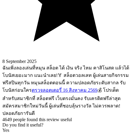
8 September 2025
ฉันเพิ่งลองเล่นที่หมุน สล็อต ได้ เงิน จริง ไหม คาสิโนสด แล้วได้
โบนัสเยอะมาก แนะนำเลย!🏅 สล็อตวอลเลท ผู้เล่นสายกิจกรรม
ฟรีสปินทุกวัน หมุนสล็อตตอนนี้ ความปลอดภัยระดับสากล รับ
โบนัสก่อนใคร
ตรวจลอตเตอรี่ 16 สิงหาคม 2569
💰 โปรเด็ด
สำหรับสมาชิกที่ สล็อตฟรี เว็บตรงมั่นคง รับเครดิตฟรีล่าสุด
สมัครสมาชิกใหม่วันนี้ ผู้เล่นที่ชอบลุ้นรางวัล ไม่ควรพลาด!
ปลอดภัยการันตี
4649 people found this review useful
Do you find it useful?
Yes