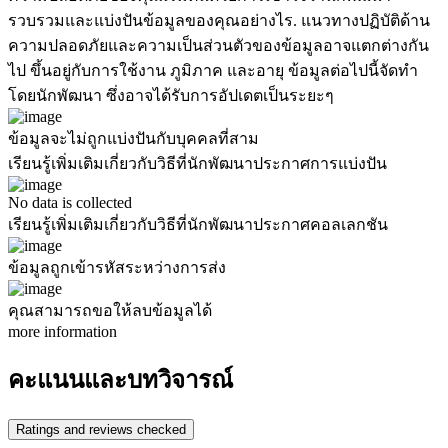
รวบรวมและแบ่งปันข้อมูลของคุณอย่างไร.
แนวทางปฏิบัติด้าน
ความปลอดภัยและความเป็นส่วนตัวของข้อมูลอาจแตกต่างกัน
ไป ขึ้นอยู่กับการใช้งาน ภูมิภาค และอายุ
ข้อมูลต่อไปนี้จัดทำ
โดยนักพัฒนา ซึ่งอาจได้รับการอัปเดตเป็นระยะๆ
ข้อมูลจะไม่ถูกแบ่งปันกับบุคคลที่สาม
เรียนรู้เพิ่มเติมเกี่ยวกับวิธีที่นักพัฒนาประกาศการแบ่งปัน
No data is collected
เรียนรู้เพิ่มเติมเกี่ยวกับวิธีที่นักพัฒนาประกาศคอลเลกชัน
ข้อมูลถูกเข้ารหัสระหว่างการส่ง
คุณสามารถขอให้ลบข้อมูลได้
more information
คะแนนและบทวิจารณ์
Ratings and reviews checked