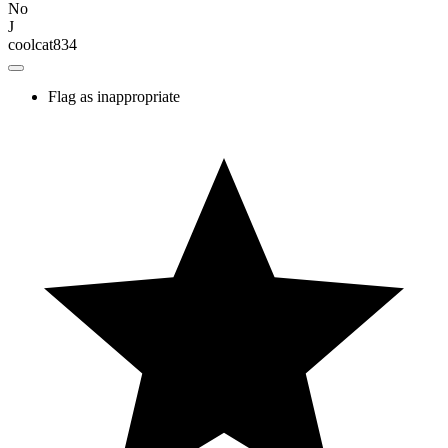
No
J
coolcat834
Flag as inappropriate