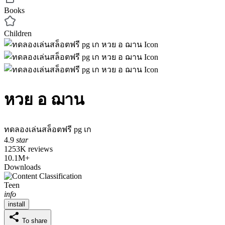
Books
Children
หวย อ ฌาน
ทดลองเล่นสล็อตฟรี pg เก
4.9
star
1253K reviews
10.1M+
Downloads
Teen
info
install
To share