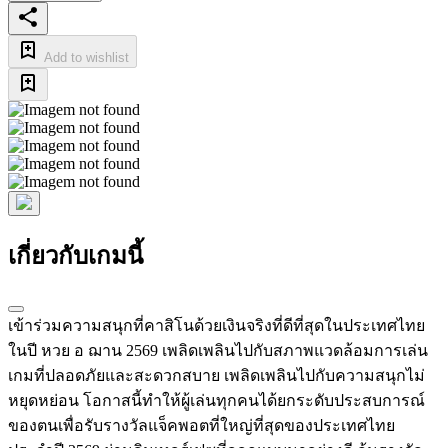
Add to wishlist
เกี่ยวกับเกมนี้
เข้าร่วมความสนุกที่คาสิโนด้วยเงินจริงที่ดีที่สุดในประเทศไทย
ในปี หวย อ ฌาน 2569 เพลิดเพลินไปกับสภาพแวดล้อมการเล่น
เกมที่ปลอดภัยและสะดวกสบาย เพลิดเพลินไปกับความสนุกไม่
หยุดหย่อน โอกาสนี้ทำให้ผู้เล่นทุกคนได้ยกระดับประสบการณ์
ของตนเพื่อรับรางวัลแจ็คพอตที่ใหญ่ที่สุดของประเทศไทย