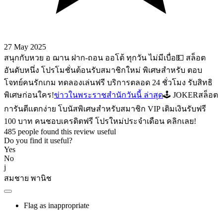
27 May 2025
สนุกกับหวย อ ฌาน ฝาก-ถอน ออโต้ ทุกวัน ไม่มีเบื่อ💵 สล็อต
อันดับหนึ่ง โปรโมชั่นต้อนรับสมาชิกใหม่ พิเศษสำหรับ ตอบ
โจทย์คนรักเกม ทดลองเล่นฟรี บริการตลอด 24 ชั่วโมง รับสิทธิ
พิเศษก่อนใคร!
ข่าวในพระราชสํานักวันนี้ ล่าสุด
🕹️ JOKERสล็อต
การันตีแตกง่าย โบนัสพิเศษสำหรับสมาชิก VIP เติมเงินรับฟรี
100 บาท คนชอบเครดิตฟรี โปรใหม่ประจำเดือน คลิกเลย!
485 people found this review useful
Do you find it useful?
Yes
No
j
สมชาย พานิช
Flag as inappropriate