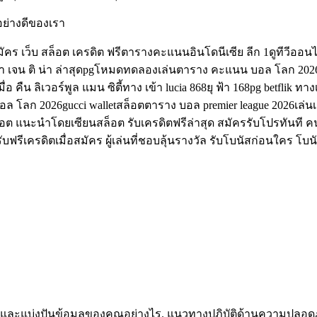
ย่างดีของเรา
ยสมัคร เว็บ สล็อต เครดิต ฟรีตารางคะแนนอินโดนีเซีย ลีก 1ดูทีวีออ
 อา เจน ติ น่า ล่าสุดpgโหมดทดลองเล่นตาราง คะแนน บอล โลก 2026 
มื่อ คืน ลิเวอร์พูล แมน ซิตี้ทาง เข้า lucia 868ยุ ฟ้า 168pg betfli
 บอล โลก 2026gucci walletสล็อตตาราง บอล premier league 2026เล่นเ
ล็อต แนะนำโดยเซียนสล็อต รับเครดิตฟรีล่าสุด สมัครรับโปรทันที 
ับฟรีเครดิตเมื่อสมัคร ผู้เล่นที่ชอบลุ้นรางวัล รับโบนัสก่อนใคร โ
และแบ่งปันข้อมูลของคุณอย่างไร.
แนวทางปฏิบัติด้านความปลอดภั