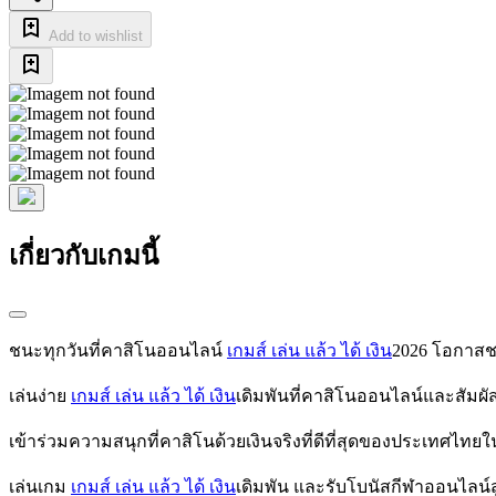
Add to wishlist
เกี่ยวกับเกมนี้
ชนะทุกวันที่คาสิโนออนไลน์
เกมส์ เล่น แล้ว ได้ เงิน
2026 โอกาสช
เล่นง่าย
เกมส์ เล่น แล้ว ได้ เงิน
เดิมพันที่คาสิโนออนไลน์และสัมผ
เข้าร่วมความสนุกที่คาสิโนด้วยเงินจริงที่ดีที่สุดของประเทศไทยใ
เล่นเกม
เกมส์ เล่น แล้ว ได้ เงิน
เดิมพัน และรับโบนัสกีฬาออนไลน์