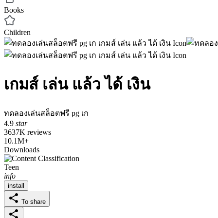
Books
Children
เกมส์ เล่น แล้ว ได้ เงิน
ทดลองเล่นสล็อตฟรี pg เก
4.9
star
3637K reviews
10.1M+
Downloads
Teen
info
install
To share