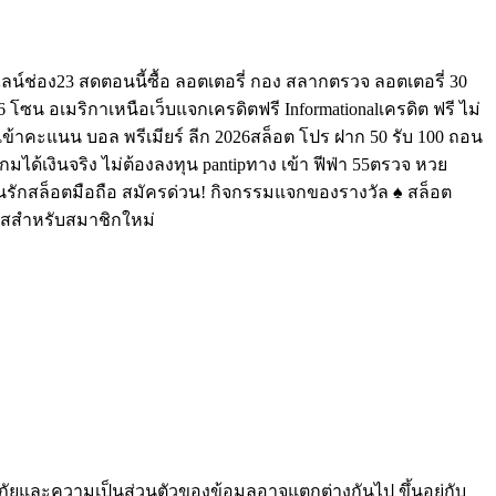
นไลน์ช่อง23 สดตอนนี้ซื้อ ลอตเตอรี่ กอง สลากตรวจ ลอตเตอรี่ 30
โซน อเมริกาเหนือเว็บแจกเครดิตฟรี Informationalเครดิต ฟรี ไม่
k ทางเข้าคะแนน บอล พรีเมียร์ ลีก 2026สล็อต โปร ฝาก 50 รับ 100 ถอน
กมได้เงินจริง ไม่ต้องลงทุน pantipทาง เข้า ฟีฟ่า 55ตรวจ หวย
คนรักสล็อตมือถือ สมัครด่วน! กิจกรรมแจกของรางวัล ♠️ สล็อต
บนัสสำหรับสมาชิกใหม่
ยและความเป็นส่วนตัวของข้อมูลอาจแตกต่างกันไป ขึ้นอยู่กับ