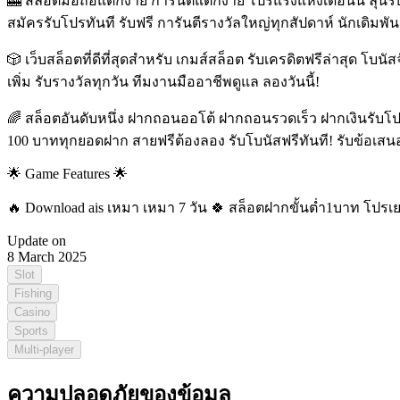
🎰 สล็อตมือถือแตกง่าย การันตีแตกง่าย โปรแรงแห่งเดือนนี้ ลุ้
สมัครรับโปรทันที รับฟรี การันตีรางวัลใหญ่ทุกสัปดาห์ นักเดิมพัน
🎲 เว็บสล็อตที่ดีที่สุดสำหรับ เกมส์สล็อต รับเครดิตฟรีล่าสุด โ
เพิ่ม รับรางวัลทุกวัน ทีมงานมืออาชีพดูแล ลองวันนี้!
🌈 สล็อตอันดับหนึ่ง ฝากถอนออโต้ ฝากถอนรวดเร็ว ฝากเงินรับโป
100 บาททุกยอดฝาก สายฟรีต้องลอง รับโบนัสฟรีทันที! รับข้อเสนอ
🌟 Game Features 🌟
🔥 Download ais เหมา เหมา 7 วัน 🍀 สล็อตฝากขั้นต่ำ1บาท โปรเย
Update on
8 March 2025
Slot
Fishing
Casino
Sports
Multi-player
ความปลอดภัยของข้อมูล