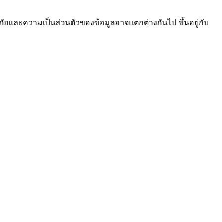
ยและความเป็นส่วนตัวของข้อมูลอาจแตกต่างกันไป ขึ้นอยู่กับ