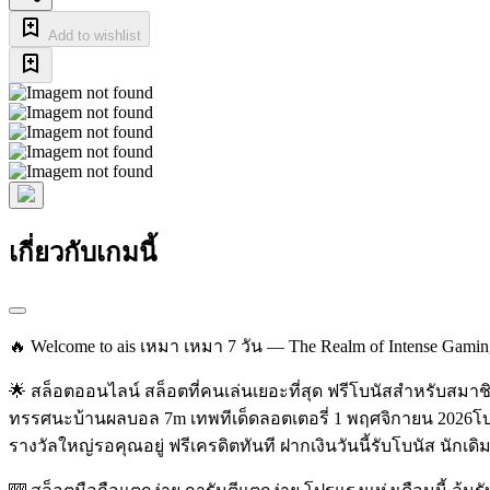
Add to wishlist
เกี่ยวกับเกมนี้
🔥 Welcome to ais เหมา เหมา 7 วัน — The Realm of Intense Gamin
🌟 สล็อตออนไลน์ สล็อตที่คนเล่นเยอะที่สุด ฟรีโบนัสสำหรับสมาชิก 
ทรรศนะบ้านผลบอล 7m เทพทีเด็ดลอตเตอรี่ 1 พฤศจิกายน 2026โบนัส
รางวัลใหญ่รอคุณอยู่ ฟรีเครดิตทันที ฝากเงินวันนี้รับโบนัส นัก