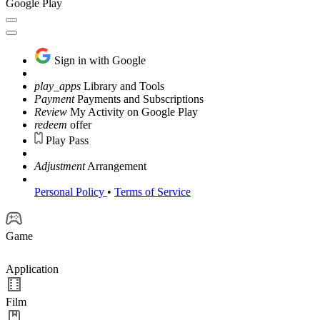
Google Play
Sign in with Google
play_apps
Library and Tools
Payment
Payments and Subscriptions
Review
My Activity on Google Play
redeem
offer
Play Pass
Adjustment
Arrangement
Personal Policy
•
Terms of Service
Game
Application
Film